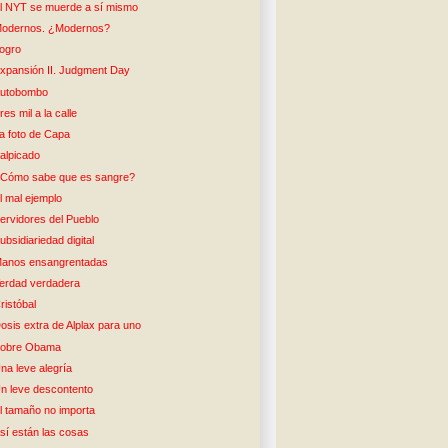
l NYT se muerde a sí mismo
odernos. ¿Modernos?
ogro
xpansión II. Judgment Day
utobombo
res mil a la calle
a foto de Capa
alpicado
Cómo sabe que es sangre?
l mal ejemplo
ervidores del Pueblo
ubsidiariedad digital
anos ensangrentadas
erdad verdadera
ristóbal
osis extra de Alplax para uno
obre Obama
na leve alegría
n leve descontento
l tamaño no importa
sí están las cosas