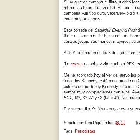
Si no quieres comprar el libro puedes leer
mírate las fotos. Fue verdad. El tipo era a
campaña –un tipo duro, veterano– pidió a
corazón y su cabeza.
Esta portada del
Saturday Evening Post
d
fíjate en la cara de RFK, su actitud. Pero
cara es joven; sus manos, mayores; su e
A RFK lo mataron el día 5 de ese mismo 
[La
revista
no sobrevivió mucho a RFK: cer
Me he acordado hoy al ver de nuevo las 
todos los Kennedy, esté reencarnado en O
político como Bobby Kennedy, ni uno. ¿O
somos muy complacientes con ellos. Ayer 
EGC,
M*, X*, A* y C* (faltó J*). Nos ca
Por suerte dijo X*:
Yo creo que esto se pu
Subido por
Toni Piqué
a las
08:42
Tags:
Periodistas