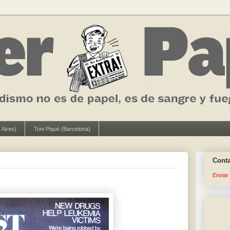
 Aires)
Toni Piqué (Barcelona)
Cont
Enviar