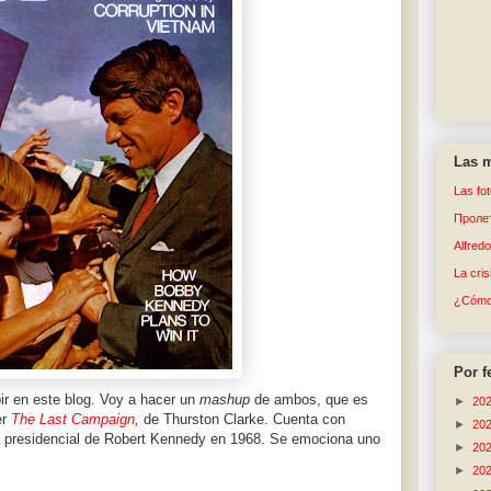
Las m
Las fo
Пролет
Alfred
La cri
¿Cómo 
Por f
ir en este blog. Voy a hacer un
mashup
de ambos, que es
►
20
er
The Last Campaign
,
de Thurston Clarke. Cuenta con
►
20
a presidencial de Robert Kennedy en 1968. Se emociona uno
►
20
►
20