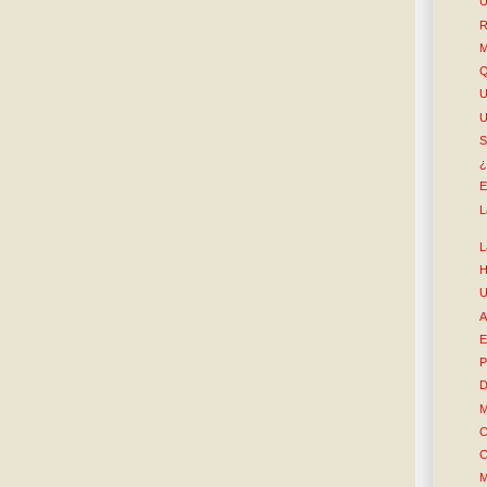
U
R
M
Q
S
¿
E
L
L
H
U
A
E
P
D
M
C
C
M