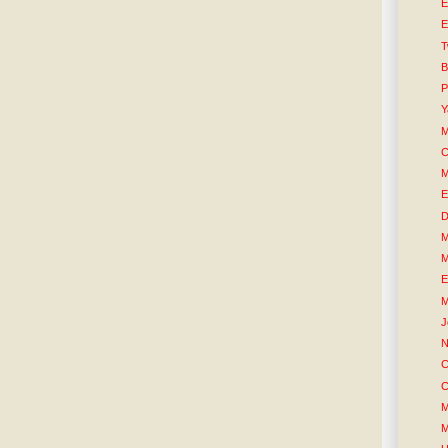
E
E
T
B
P
Y
M
C
M
E
D
M
M
E
M
J
N
C
C
M
M