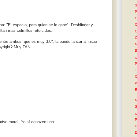
S
P
O
a: "El espacio, para quien se lo gane". Desblindar y
C
altan más colmillos retorcidos.
C
C
ntre ambos, que es muy 3.0", la puedo lanzar al inicio
N
opyright? Muy FAN.
B
¿
P
T
O
P
E
N
S
¿
P
miso moral. Yo sí conozco uno.
D
E