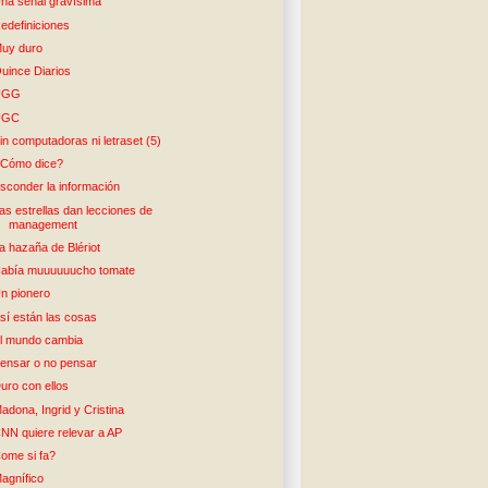
na señal gravísima
edefiniciones
uy duro
uince Diarios
UGG
UGC
in computadoras ni letraset (5)
Cómo dice?
sconder la información
as estrellas dan lecciones de
management
a hazaña de Blériot
abía muuuuuucho tomate
n pionero
sí están las cosas
l mundo cambia
ensar o no pensar
uro con ellos
adona, Ingrid y Cristina
NN quiere relevar a AP
ome si fa?
agnífico