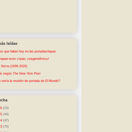
ás leídas
tos que faltan hoy en las portadas/tapas
арии всех стран, соединяйтесь!
o Serra (1939-2020)
sis según
The New York Post
sería la reunión de portada de
El Mundo
?
echa
26
(23)
25
(44)
24
(47)
23
(70)