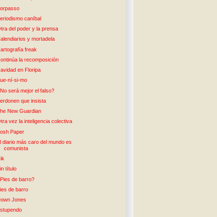
orpasso
eriodismo caníbal
tra del poder y la prensa
alendiarios y mortadela
artografía freak
ontinúa la recomposición
avidad en Floripa
ue-ní-si-mo
No será mejor el falso?
erdonen que insista
he New Guardian
tra vez la inteligencia colectiva
osh Paper
l diario más caro del mundo es
comunista
ik
in título
Pies de barro?
ies de barro
own Jones
stupendo