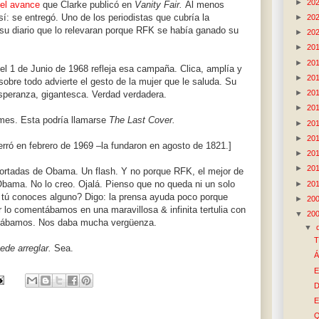
►
20
el avance
que Clarke publicó en
Vanity Fair.
Al menos
sí: se entregó. Uno de los periodistas que cubría la
►
20
 su diario que lo relevaran porque RFK se había ganado su
►
20
►
20
►
20
el 1 de Junio de 1968 refleja esa campaña. Clica, amplía y
►
20
 sobre todo advierte el gesto de la mujer que le saluda. Su
►
20
speranza, gigantesca. Verdad verdadera.
►
20
mes. Esta podría llamarse
The Last Cover.
►
20
►
20
ró en febrero de 1969 –la fundaron en agosto de 1821.]
►
20
►
20
portadas de Obama. Un flash. Y no porque RFK, el mejor de
bama. No lo creo. Ojalá. Pienso que no queda ni un solo
►
20
 tú conoces alguno? Digo: la prensa ayuda poco porque
►
20
lo comentábamos en una maravillosa & infinita tertulia con
▼
20
breábamos. Nos daba mucha vergüenza.
▼
T
ede arreglar.
Sea.
Á
E
D
E
Q