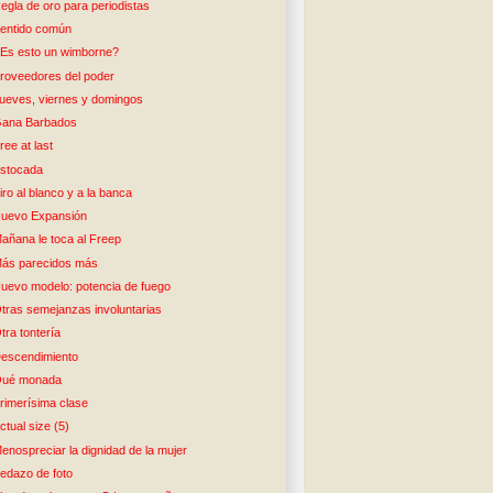
egla de oro para periodistas
entido común
Es esto un wimborne?
roveedores del poder
ueves, viernes y domingos
ana Barbados
ree at last
stocada
iro al blanco y a la banca
uevo Expansión
añana le toca al Freep
ás parecidos más
uevo modelo: potencia de fuego
tras semejanzas involuntarias
tra tontería
escendimiento
ué monada
rimerísima clase
ctual size (5)
enospreciar la dignidad de la mujer
edazo de foto