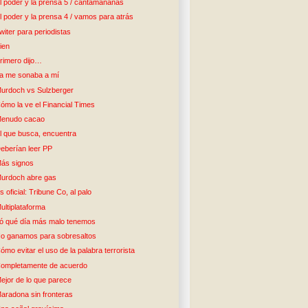
l poder y la prensa 5 / cantamañanas
l poder y la prensa 4 / vamos para atrás
witer para periodistas
ien
rimero dijo…
a me sonaba a mí
urdoch vs Sulzberger
ómo la ve el Financial Times
enudo cacao
l que busca, encuentra
eberían leer PP
ás signos
urdoch abre gas
s oficial: Tribune Co, al palo
ultiplataforma
ó qué día más malo tenemos
o ganamos para sobresaltos
ómo evitar el uso de la palabra terrorista
ompletamente de acuerdo
ejor de lo que parece
aradona sin fronteras