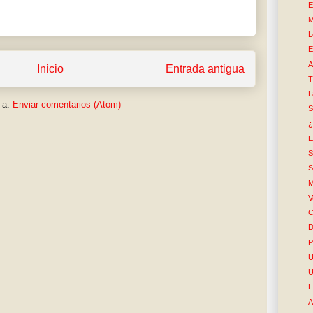
E
M
L
E
A
Inicio
Entrada antigua
T
L
 a:
Enviar comentarios (Atom)
S
¿
E
S
S
M
V
C
D
P
U
U
E
A