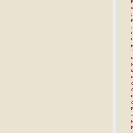
R
S
¿
P
J
G
F
E
T
N
M
M
N
O
O
D
Q
P
A
M
P