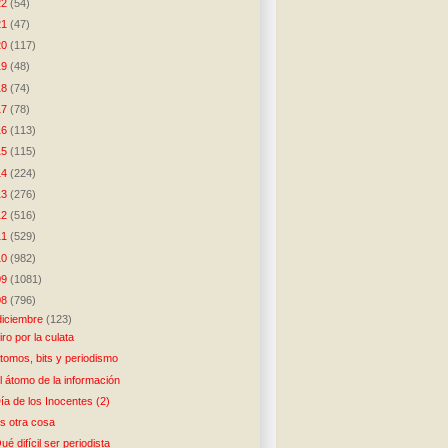
22
(54)
21
(47)
20
(117)
19
(48)
18
(74)
17
(78)
16
(113)
15
(115)
14
(224)
13
(276)
12
(516)
11
(529)
10
(982)
09
(1081)
08
(796)
diciembre
(123)
iro por la culata
tomos, bits y periodismo
l átomo de la información
ía de los Inocentes (2)
s otra cosa
ué difícil ser periodista