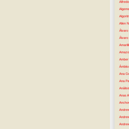
Alfredo
Algem
Algori
Allen 
Álvaro 
Álvaro
Amaril
Amazo
Amber 
Ámbito
Ana G
Ana Pa
Análisi
Anas 
Anchor
Andre
Andre
Andrew