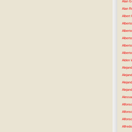
Alan G
Alan R
Albert
Alberto
Albert
Albert
Albert
Albert
Alden 
Alejand
Alejan
Alejan
Alejand
Alessan
Alfons
Alfons
Alfons
Alfredo