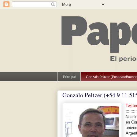
Principal
Gonzalo Peltzer (Posadas/Buenos
Gonzalo Peltzer (+54 9 11 51
Twitte
:::::::::
Nació 
en Com
univer
Argent