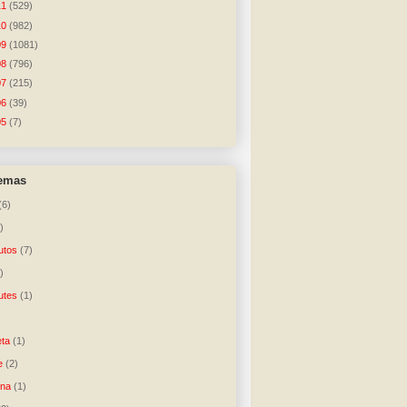
11
(529)
10
(982)
09
(1081)
08
(796)
07
(215)
06
(39)
05
(7)
temas
(6)
)
utos
(7)
)
utes
(1)
)
ta
(1)
e
(2)
una
(1)