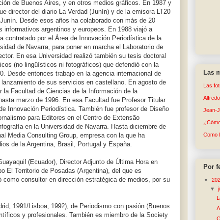
ión de Buenos Aires, y en otros medios gráficos. En 1987 y
ue director del diario La Verdad (Junín) y de la emisora LT20
 Junín. Desde esos años ha colaborado con más de 20
 informativos argentinos y europeos. En 1988 viajó a
 contratado por el Área de Innovación Periodística de la
sidad de Navarra, para poner en marcha el Laboratorio de
ector. En esa Universidad realizó también su tesis doctoral
cos (no lingüísticos ni fotográficos) que defendió con la
Las m
0. Desde entonces trabajó en la agencia internacional de
 lanzamiento de sus servicios en castellano. En agosto de
Las fo
 la Facultad de Ciencias de la Información de la
Alfred
hasta marzo de 1996. En esa Facultad fue Profesor Titular
 de Innovación Periodística. También fue profesor de Diseño
Jean-
ornalismo para Editores en el Centro de Extensão
¿Cómo 
Infografía en la Universidad de Navarra. Hasta diciembre de
onal Media Consulting Group, empresa con la que ha
Como 
ios de la Argentina, Brasil, Portugal y España.
Guayaquil (Ecuador), Director Adjunto de Última Hora en
Por f
o El Territorio de Posadas (Argentina), del que es
ó como consultor en dirección estratégica de medios, por su
▼
20
▼
L
drid, 1991/Lisboa, 1992), de Periodismo con pasión (Buenos
A
ntíficos y profesionales. También es miembro de la Society
C