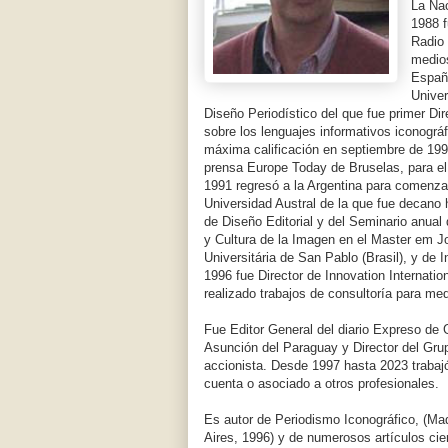
La Nac
1988 f
Radio
medios
España
Univer
Diseño Periodístico del que fue primer Dir
sobre los lenguajes informativos iconográfi
máxima calificación en septiembre de 199
prensa Europe Today de Bruselas, para el
1991 regresó a la Argentina para comenzar
Universidad Austral de la que fue decano 
de Diseño Editorial y del Seminario anual
y Cultura de la Imagen en el Master em J
Universitária de San Pablo (Brasil), y de 
1996 fue Director de Innovation Internati
realizado trabajos de consultoría para med
Fue Editor General del diario Expreso de 
Asunción del Paraguay y Director del Grup
accionista. Desde 1997 hasta 2023 trabaj
cuenta o asociado a otros profesionales.
Es autor de Periodismo Iconográfico, (Ma
Aires, 1996) y de numerosos artículos cie