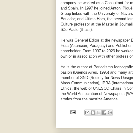
company he worked as a Consultant for me
and Spain. In 1997 he joined Antoni Piqu
Group linked with the University of Navar
Ecuador; and Última Hora, the second lar
Culture professor at the Master in Journal
São Paulo (Brazil).
He was General Editor at the newspaper E
Hora (Asunción, Paraguay) and Publisher a
shareholder. From 1997 to 2023 he worked
own or in association with other professio
He is the author of Periodismo Iconográfi
pasión (Buenos Aires, 1996) and many artic
member of SND (Society for News Design)
Mass Communication), IPRA (International
Ethics, the web of UNESCO Chairs in Co
the World Association of Newspapers (WA
stories from the mestiza America.