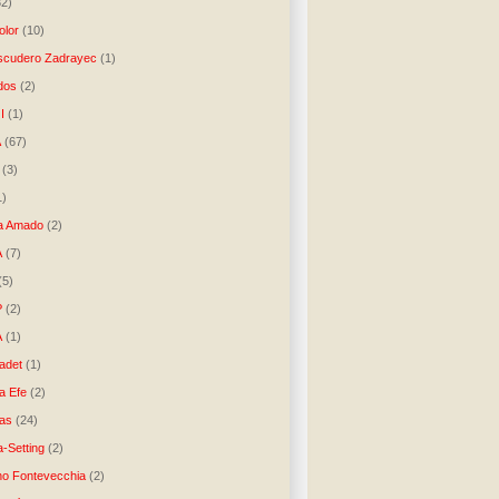
32)
lor
(10)
scudero Zadrayec
(1)
dos
(2)
I
(1)
A
(67)
(3)
1)
a Amado
(2)
A
(7)
(5)
P
(2)
A
(1)
ladet
(1)
a Efe
(2)
as
(24)
-Setting
(2)
no Fontevecchia
(2)