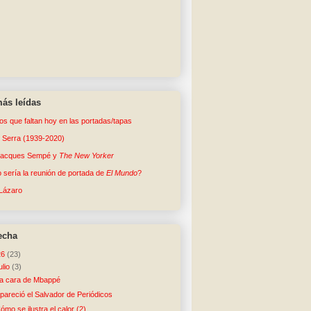
ás leídas
tos que faltan hoy en las portadas/tapas
o Serra (1939-2020)
Jacques Sempé y
The New Yorker
sería la reunión de portada de
El Mundo
?
Lázaro
echa
26
(23)
julio
(3)
a cara de Mbappé
pareció el Salvador de Periódicos
ómo se ilustra el calor (2)