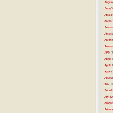
Angelo 
Anna W
Anticip
Antoni
Antoni
Antoni
Antoni
Antonio
APD
(
Apple
Apple 
apps
(
Apues
Ara
(1
Arcadi
Archiv
Argent
Ariann