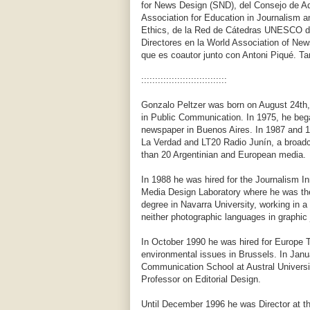
for News Design (SND), del Consejo de Adm
Association for Education in Journalism 
Ethics, de la Red de Cátedras UNESCO d
Directores en la World Association of Ne
que es coautor junto con Antoni Piqué. T
:::::::::::::::::::::::::::::::
Gonzalo Peltzer was born on August 24th
in Public Communication. In 1975, he bega
newspaper in Buenos Aires. In 1987 and 19
La Verdad and LT20 Radio Junín, a broadca
than 20 Argentinian and European media.
In 1988 he was hired for the Journalism In
Media Design Laboratory where he was the
degree in Navarra University, working in a 
neither photographic languages in graphic 
In October 1990 he was hired for Europe 
environmental issues in Brussels. In Jan
Communication School at Austral Universit
Professor on Editorial Design.
Until December 1996 he was Director at th