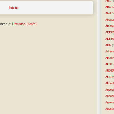
ABC
(
ABC Co
Inicio
Abel E
Aboga
birse a:
Entradas (Atom)
ABRAJ
ADEP
ADIRA
ADN
(
Adrian
AEDB
AEDE
AEDE
AFER
Aftonb
Agenci
Agenci
Agenda
Agusti