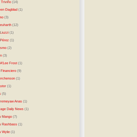
 Triviño
(14)
een Dagblad
(1)
tmo
(3)
Neuharth
(12)
Liuzzi
(1)
 Pérez
(1)
lismo
(2)
n
(3)
A'Lee Frost
(1)
 Financiero
(9)
erchenson
(1)
stor
(1)
s
(5)
Aremeyaw Anas
(1)
age Daily News
(1)
w Mango
(7)
w Rashbass
(1)
 Wylie
(1)