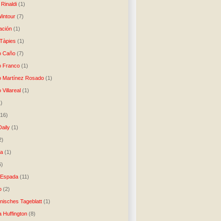
Rinaldi
(1)
intour
(7)
ación
(1)
 Tàpies
(1)
o Caño
(7)
o Franco
(1)
o Martínez Rosado
(1)
 Villareal
(1)
1)
(16)
Daily
(1)
2)
ta
(1)
6)
 Espada
(11)
o
(2)
inisches Tageblatt
(1)
a Huffington
(8)