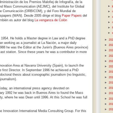
inistración de los Premios Malofiej de Infografía, de la
►
and Mass Communication (AEJMC), del Institute for Global
e Comunicación (ORBICOM), y del Foro Mundial de
►
wspapers (WAN). Desde 2005 dirige el blog
Paper Papers
del
►
ambién es autor del blog
La venganza de Colón
►
►
►
, 1954. He holds a Master degree in Law and a PhD degree
►
20
n working as a journalist at La Nación, a major daily
►
20
88 he was the Editor at the Junin's (Buenos Aires province)
►
20
st station. Since these years he was a contributor in more
►
20
►
20
novation Area at Navarra University (Spain), to launch the
►
20
 first Director. In September 1996 he achieved a PhD
►
20
doctoral thesis about iconographic journalism (no linguistic,
►
20
journalism).
►
20
►
20
Today, an international press agency devoted on
uary 1992 he was back in Buenos Aires to found the Mass
►
20
y, where he was Dean until 1996. At this School he was full
►
20
►
20
►
20
e Innovation International Media Consulting Group. For this