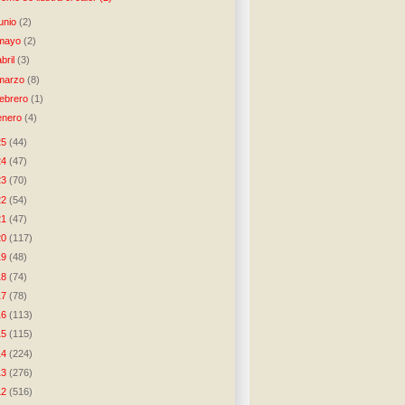
junio
(2)
mayo
(2)
abril
(3)
marzo
(8)
febrero
(1)
enero
(4)
25
(44)
24
(47)
23
(70)
22
(54)
21
(47)
20
(117)
19
(48)
18
(74)
17
(78)
16
(113)
15
(115)
14
(224)
13
(276)
12
(516)