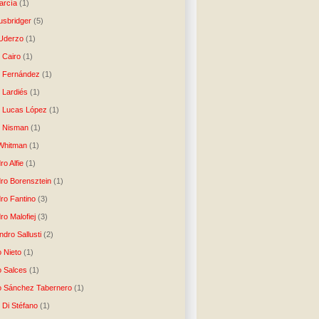
arcía
(1)
usbridger
(5)
 Uderzo
(1)
 Cairo
(1)
o Fernández
(1)
o Lardiés
(1)
o Lucas López
(1)
o Nisman
(1)
Whitman
(1)
ro Alfie
(1)
dro Borensztein
(1)
dro Fantino
(3)
ro Malofiej
(3)
dro Sallusti
(2)
o Nieto
(1)
o Salces
(1)
o Sánchez Tabernero
(1)
 Di Stéfano
(1)