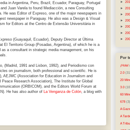
►
20
dia in Argentina, Peru, Brazil, Ecuador, Paraguay, Portugal
é and Juan Varela to found Mediacción, a new Consulting
►
20
ra. He was Editor of Expreso, one of the major newspapers in
►
20
gest newspaper in Paraguay. He also was a Design & Visual
►
20
ism for Editors at the Centro de Extensão Universitária in
►
20
►
20
►
20
xpreso (Guayaquil, Ecuador), Deputy Director at Última
t El Territorio Group (Posadas, Argentina), of which he is a
 as a consultant in strategic media management, on his
nals.
Por 
co, (Madrid, 1991 and Lisbon, 1992), and Periodismo con
¡Hola!
les on journalism, both professional and scientific. He is
2.0
(31
, AEJMC (Association for Education in Journalism and
20 Min
 Peace Research Association), The Institute for Global
mmunication (ORBICOM), and the Editors World Forum at
3.0
(10
N). He has also author of
La Venganza de Colón
, a blog with
60 Min
678
(3
A Gaze
A Tard
A Trib