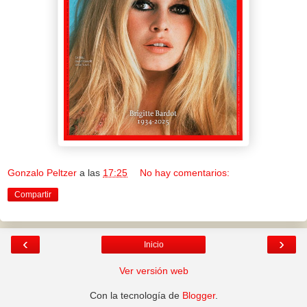
Gonzalo Peltzer
a las
17:25
No hay comentarios:
Compartir
‹
›
Inicio
Ver versión web
Con la tecnología de
Blogger
.