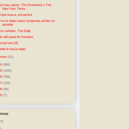
ún hay clases: The Economist v The
New York Times...
l que busca, encuentra
i no te dejan hacer preguntas pónlos en
portada
on ustedes, The Daily
e will stand for freedom
ctual size (8)
talin lo hacía mejor
enero
(51)
10
(982)
09
(1081)
08
(796)
07
(215)
06
(39)
05
(7)
temas
(6)
)