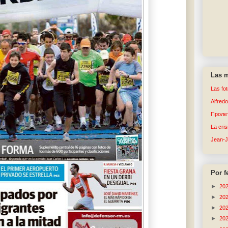
Las m
Las fo
Alfred
Пролет
La cri
Jean-
Por f
►
20
►
20
►
20
►
20