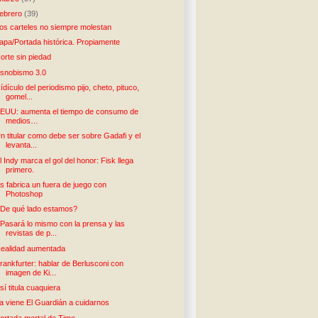
febrero
(39)
os carteles no siempre molestan
apa/Portada histórica. Propiamente
orte sin piedad
snobismo 3.0
ídículo del periodismo pijo, cheto, pituco,
gomel...
EUU: aumenta el tiempo de consumo de
medios…
n titular como debe ser sobre Gadafi y el
levanta...
l Indy marca el gol del honor: Fisk llega
primero.
s fabrica un fuera de juego con
Photoshop
De qué lado estamos?
Pasará lo mismo con la prensa y las
revistas de p...
ealidad aumentada
rankfurter: hablar de Berlusconi con
imagen de Ki...
sí titula cuaquiera
a viene El Guardián a cuidarnos
ortada mortal de Time