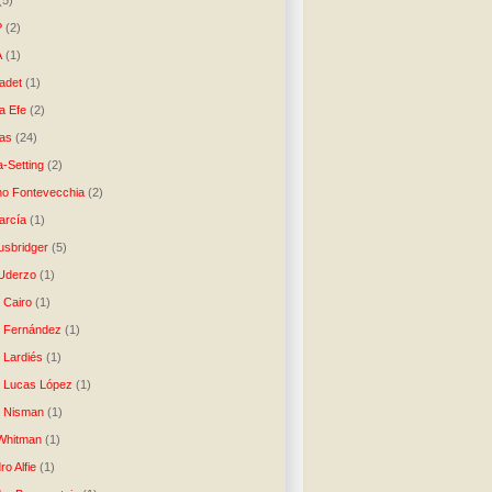
(5)
P
(2)
A
(1)
ladet
(1)
a Efe
(2)
as
(24)
-Setting
(2)
no Fontevecchia
(2)
arcía
(1)
usbridger
(5)
 Uderzo
(1)
 Cairo
(1)
o Fernández
(1)
o Lardiés
(1)
o Lucas López
(1)
o Nisman
(1)
Whitman
(1)
ro Alfie
(1)