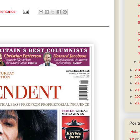
A
entarios
E
S
C
W
A
S
►
►
20
►
20
►
20
►
20
►
20
►
20
Por 
¡Hola!
2.0
(31