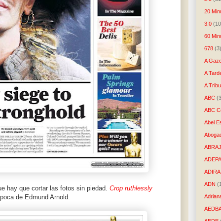
20 Min
3.0
(10
60 Min
678
(3
A Gaze
A Tard
A Trib
ABC
(
ABC Co
Abel E
Aboga
ABRAJ
ADEP
ADIRA
ADN
(
ue hay que cortar las fotos sin piedad.
Crop ruthlessly
época de Edmund Arnold.
Adrian
AEDB