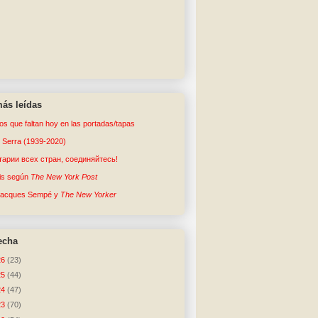
ás leídas
tos que faltan hoy en las portadas/tapas
o Serra (1939-2020)
арии всех стран, соединяйтесь!
sis según
The New York Post
Jacques Sempé y
The New Yorker
echa
26
(23)
25
(44)
24
(47)
23
(70)