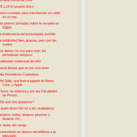
$ 1,16 el usuario único
inco consejos para transformar un cable
en un rep...
as peores portadas sobre la revuelta en
Egipto
a irrelevancia del presentador estrella
a publicidad bien, gracias, pero por los
suelos
os diarios no son para esto, los
periodistas tampoco
ublicidad contextual del año
acía tiempo que no me reía tanto
ás Periodismo Ciudadano
he Daily, una buena jugada de News
Corp. y Apple
 favor, en defensa y por las Facultades
de Period...
De qué nos quejamos?
 quien dicen NO es a los ciudadanos
itulares malos, titulares pésimos y
titulares ver...
n titular del carajo
ransmisión en directo del teléfono a la
televisión