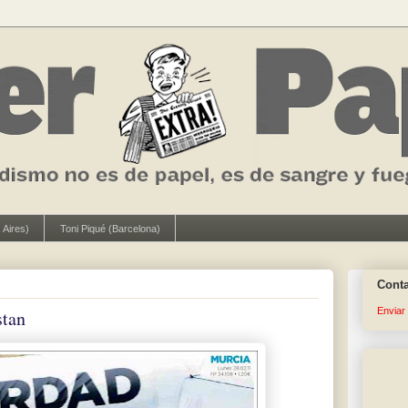
 Aires)
Toni Piqué (Barcelona)
Cont
Enviar
stan