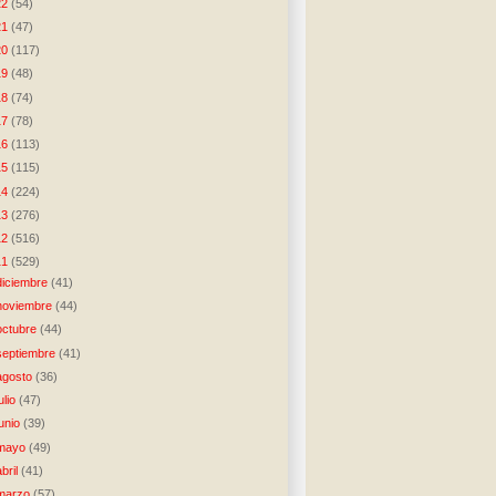
22
(54)
21
(47)
20
(117)
19
(48)
18
(74)
17
(78)
16
(113)
15
(115)
14
(224)
13
(276)
12
(516)
11
(529)
diciembre
(41)
noviembre
(44)
octubre
(44)
septiembre
(41)
agosto
(36)
julio
(47)
junio
(39)
mayo
(49)
abril
(41)
marzo
(57)