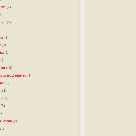
utos
(7)
)
utes
(1)
)
ta
(1)
e
(2)
una
(1)
32)
lor
(10)
scudero Zadrayec
(1)
dos
(2)
I
(1)
A
(67)
(3)
1)
a Amado
(2)
A
(7)