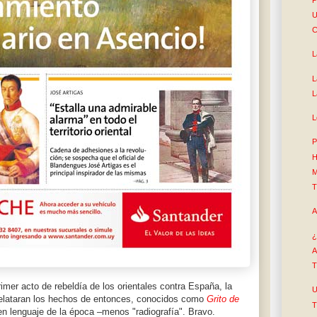
U
C
L
L
L
L
P
H
M
T
A
¿
A
T
imer acto de rebeldía de los orientales contra España, la
U
relataran los hechos de entonces, conocidos como
Grito de
T
en lenguaje de la época –menos "radiografía". Bravo.