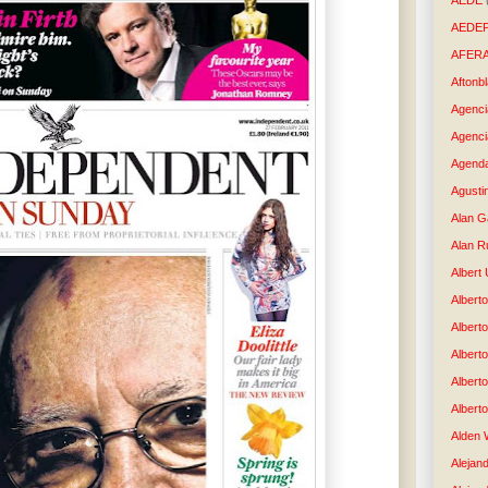
AEDE
AEDE
AFER
Aftonb
Agenci
Agenci
Agenda
Agusti
Alan G
Alan R
Albert
Alberto
Albert
Albert
Albert
Albert
Alden 
Alejand