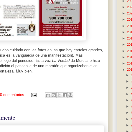
►
20
►
20
►
20
►
20
►
20
►
20
►
20
►
20
mucho cuidado con las fotos en las que hay carteles grandes,
►
20
ípica es la vanguardia de una manifestación). Más
►
20
l logo del periódico. Esta vez
La Verdad
de Murcia lo hizo
►
20
edición al pasacalle de una maratón que organizaban ellos
▼
20
ortaleza. Muy bien.
►
►
►
►
0 comentarios
►
►
►
iamente
►
►
►