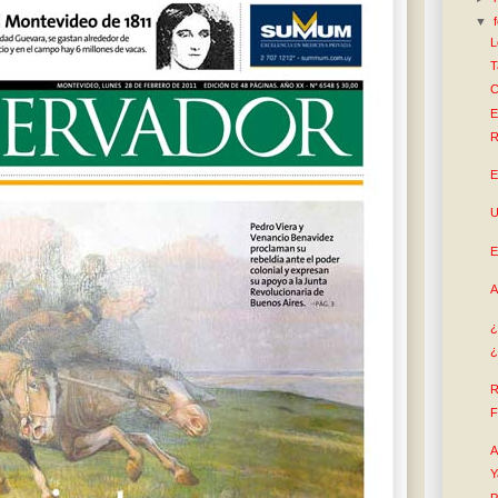
▼
L
T
C
E
R
E
U
E
A
¿
¿
R
F
A
Y
P