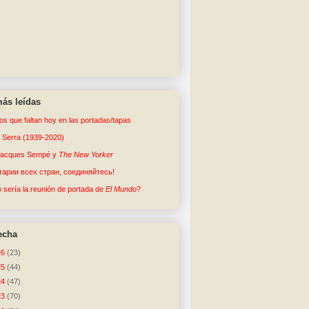
ás leídas
tos que faltan hoy en las portadas/tapas
o Serra (1939-2020)
Jacques Sempé y
The New Yorker
арии всех стран, соединяйтесь!
sería la reunión de portada de
El Mundo
?
echa
26
(23)
25
(44)
24
(47)
23
(70)