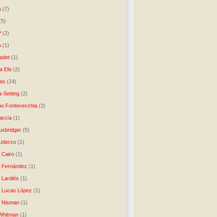
A
(7)
(5)
P
(2)
A
(1)
ladet
(1)
a Efe
(2)
as
(24)
-Setting
(2)
no Fontevecchia
(2)
arcía
(1)
usbridger
(5)
 Uderzo
(1)
 Cairo
(1)
o Fernández
(1)
o Lardiés
(1)
o Lucas López
(1)
o Nisman
(1)
Whitman
(1)