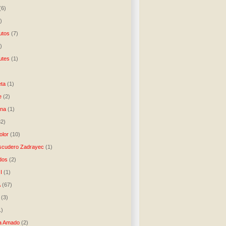
(6)
)
utos
(7)
)
utes
(1)
)
ta
(1)
e
(2)
una
(1)
32)
lor
(10)
scudero Zadrayec
(1)
dos
(2)
I
(1)
A
(67)
(3)
1)
a Amado
(2)