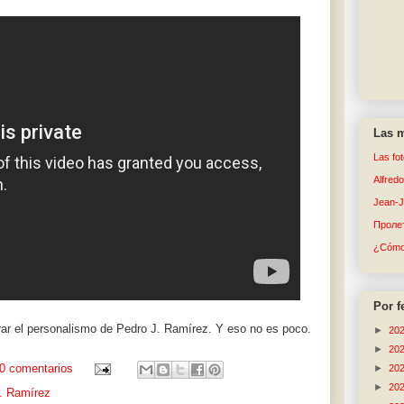
Las m
Las fo
Alfred
Jean-
Пролет
¿Cómo 
Por f
erar el personalismo de Pedro J. Ramírez. Y eso no es poco.
►
20
►
20
0 comentarios
►
20
►
20
. Ramírez