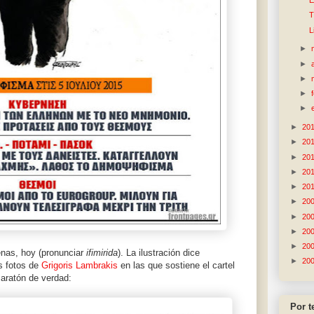
E
T
L
►
►
►
►
►
►
20
►
20
►
20
►
20
►
20
►
20
►
20
►
20
►
20
enas, hoy (pronunciar
ifimirida
). La ilustración dice
►
20
s fotos de
Grigoris Lambrakis
en las que sostiene el cartel
aratón de verdad:
Por 