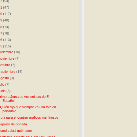
22
(54)
21
(47)
20
(117)
19
(48)
18
(74)
17
(78)
16
(113)
15
(115)
diciembre
(10)
noviembre
(7)
octubre
(7)
septiembre
(14)
agosto
(3)
julio
(7)
junio
(8)
rimera Junta de Accionistas de El
Español
Quién dijo que siempre va una foto en
portada?
uía para encontrar gráficos mentirosos
apolén de portada
sted sabrá qué hacer