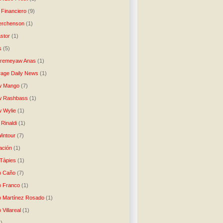
 Financiero
(9)
erchenson
(1)
stor
(1)
s
(5)
Aremeyaw Anas
(1)
age Daily News
(1)
w Mango
(7)
w Rashbass
(1)
 Wylie
(1)
Rinaldi
(1)
intour
(7)
ación
(1)
 Tàpies
(1)
o Caño
(7)
o Franco
(1)
o Martínez Rosado
(1)
 Villareal
(1)
1)