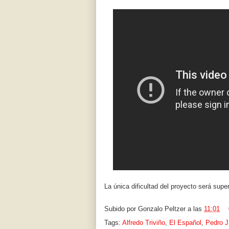
La única dificultad del proyecto será sup
Subido por
Gonzalo Peltzer
a las
11:01
Tags:
Alfredo Triviño
,
El Español
,
Pedro J