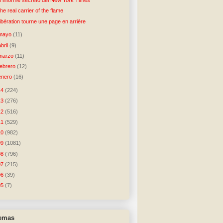
l informe secreto del New York Times
he real carrier of the flame
ibération tourne une page en arrière
mayo
(11)
abril
(9)
marzo
(11)
febrero
(12)
enero
(16)
14
(224)
13
(276)
12
(516)
11
(529)
10
(982)
09
(1081)
08
(796)
07
(215)
06
(39)
05
(7)
temas