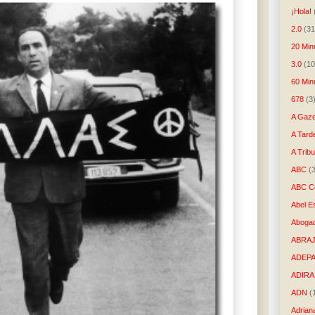
¡Hola!
2.0
(31
20 Min
3.0
(10
60 Min
678
(3
A Gaze
A Tard
A Trib
ABC
(
ABC Co
Abel E
Aboga
ABRAJ
ADEP
ADIRA
ADN
(
Adrian