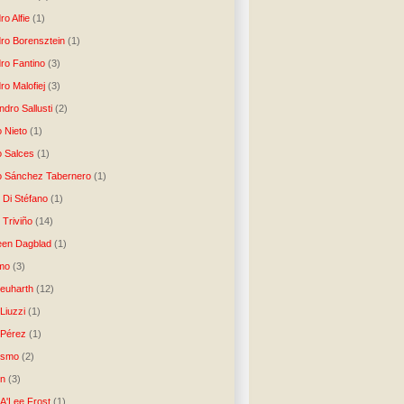
ro Alfie
(1)
dro Borensztein
(1)
dro Fantino
(3)
ro Malofiej
(3)
dro Sallusti
(2)
o Nieto
(1)
o Salces
(1)
o Sánchez Tabernero
(1)
 Di Stéfano
(1)
 Triviño
(14)
een Dagblad
(1)
tmo
(3)
Neuharth
(12)
Liuzzi
(1)
 Pérez
(1)
lismo
(2)
n
(3)
A'Lee Frost
(1)