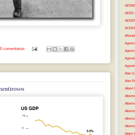
AEDB
AEDE
AEDE
AFER
Aftonb
Agenci
0 comentarios
Agenci
Agenda
Agusti
Alan G
Alan R
mentirosos
Albert
Alberto
Albert
Albert
Albert
Albert
Alden 