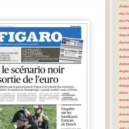
Ámbito
Ana G
Ana Pa
Análisi
Anas 
Anchor
Andre
Andre
Andrew
Angelo 
Anna W
Anticip
Antoni
Antoni
Antoni
Antoni
Antonio
APD
(