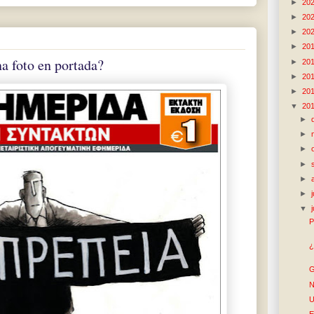
►
20
►
20
►
20
►
20
a foto en portada?
►
20
►
20
►
20
▼
20
►
►
►
►
►
►
▼
P
¿
G
N
U