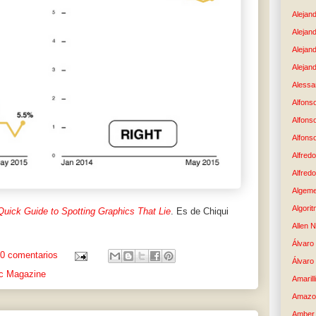
Alejand
Alejan
Alejan
Alejand
Alessan
Alfons
Alfons
Alfons
Alfredo
Alfredo
Algem
Algori
Quick Guide to Spotting Graphics That Lie
. Es de Chiqui
Allen 
Álvaro 
0 comentarios
Álvaro
ic Magazine
Amaril
Amazo
Amber 