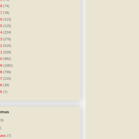
18
(74)
17
(78)
16
(113)
15
(115)
14
(224)
13
(276)
12
(516)
11
(529)
10
(982)
09
(1081)
08
(796)
07
(215)
06
(39)
05
(7)
temas
(6)
)
utos
(7)