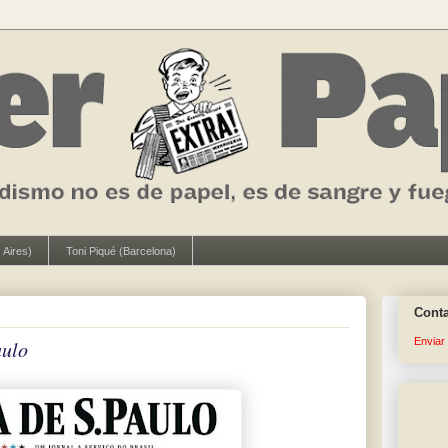
 Aires)
Toni Piqué (Barcelona)
Cont
Enviar
aulo