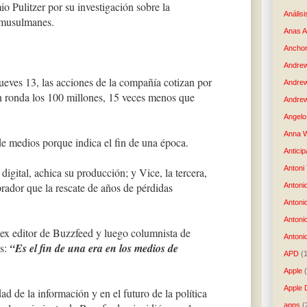
 Pulitzer por su investigación sobre la
Análisi
 musulmanes.
Anas 
Anchor
Andre
ueves 13, las acciones de la compañía cotizan por
Andre
ón ronda los 100 millones, 15 veces menos que
Andrew
Angelo 
Anna W
de medios porque indica el fin de una época.
Anticip
Antoni
 digital, achica su producción; y Vice, la tercera,
ador que la rescate de años de pérdidas
Antoni
Antoni
Antoni
 ex editor de Buzzfeed y luego columnista de
Antonio
s:
“Es el fin de una era en los medios de
APD
(
Apple
Apple 
d de la información y en el futuro de la política
apps
(