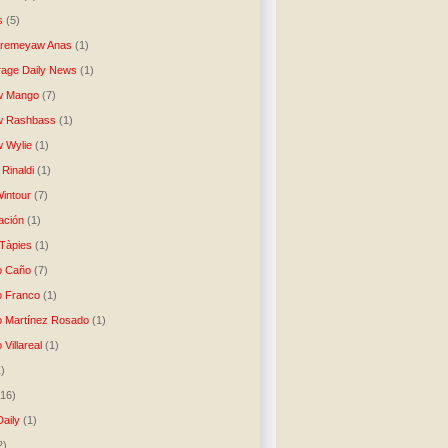
s
(5)
Aremeyaw Anas
(1)
age Daily News
(1)
w Mango
(7)
w Rashbass
(1)
 Wylie
(1)
Rinaldi
(1)
intour
(7)
ación
(1)
 Tàpies
(1)
o Caño
(7)
o Franco
(1)
o Martínez Rosado
(1)
 Villareal
(1)
1)
(16)
Daily
(1)
2)