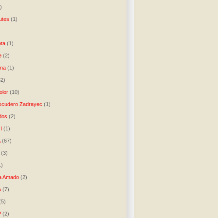
)
utes
(1)
)
ta
(1)
e
(2)
una
(1)
32)
lor
(10)
scudero Zadrayec
(1)
dos
(2)
I
(1)
A
(67)
(3)
1)
a Amado
(2)
A
(7)
(5)
P
(2)