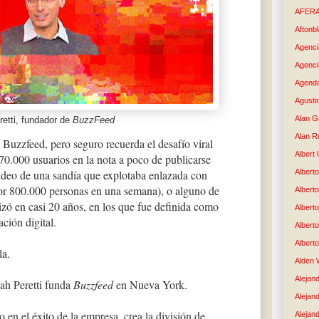
AFER
Aftonb
Agenci
Agenci
Agenda
Agusti
Alan G
etti, fundador de
BuzzFeed
Alan R
Buzzfeed, pero seguro recuerda el desafío viral
Albert
670.000 usuarios en la nota a poco de publicarse
video de una sandía que explotaba enlazada con
Alberto
por 800.000 personas en una semana), o alguno de
Albert
izó en casi 20 años, en los que fue definida como
Albert
ción digital.
Albert
Albert
la.
Alden 
Alejand
ah Peretti funda
Buzzfeed
en Nueva York.
Alejan
 en el éxito de la empresa, crea la división de
Alejan