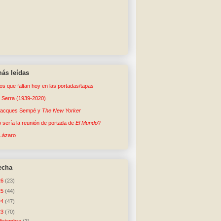
ás leídas
tos que faltan hoy en las portadas/tapas
o Serra (1939-2020)
Jacques Sempé y
The New Yorker
sería la reunión de portada de
El Mundo
?
Lázaro
echa
26
(23)
25
(44)
24
(47)
23
(70)
diciembre
(3)