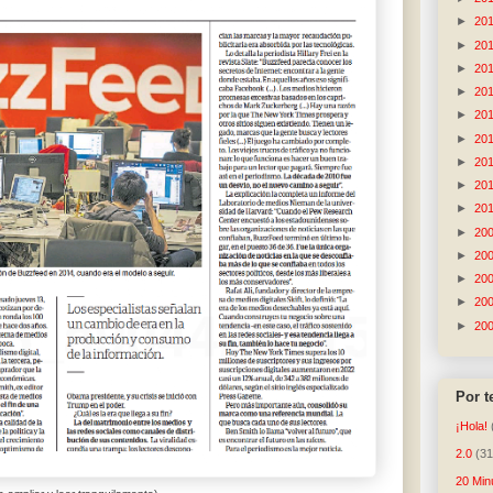
►
20
►
20
►
20
►
20
►
20
►
20
►
20
►
20
►
20
►
20
►
20
►
20
►
20
►
20
Por 
¡Hola!
2.0
(31
20 Min