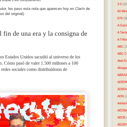
 ampliar y leer tranquilamente)
3.0
(10
autor, les paso esta nota que aparecen hoy en
Clarín
de
60 Min
on del original):
678
(3
A Gaze
l fin de una era y la consigna de
A Tard
A Trib
ABC
(
ABC Co
os Estados Unidos sacudió al universo de los
Abel E
n. Cómo pasó de valer 1.500 millones a 100
Aboga
s redes sociales como distribuidoras de
ABRAJ
ADEP
ADIRA
ADN
(
Adrian
AEDB
AEDE
AEDE