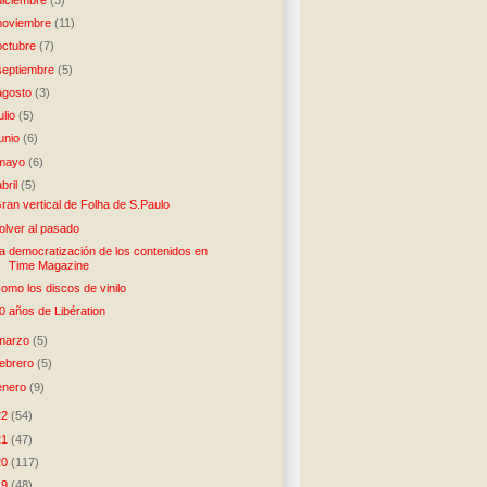
noviembre
(11)
octubre
(7)
septiembre
(5)
agosto
(3)
julio
(5)
junio
(6)
mayo
(6)
abril
(5)
ran vertical de Folha de S.Paulo
olver al pasado
a democratización de los contenidos en
Time Magazine
omo los discos de vinilo
0 años de Libération
marzo
(5)
febrero
(5)
enero
(9)
22
(54)
21
(47)
20
(117)
19
(48)