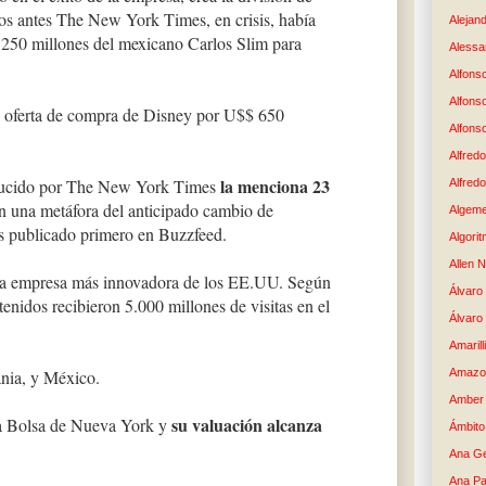
os antes The New York Times, en crisis, había
Alejand
 250 millones del mexicano Carlos Slim para
Alessan
Alfons
Alfons
 oferta de compra de Disney por U$$ 650
Alfons
Alfredo
la menciona 23
oducido por The New York Times
Alfredo
n una metáfora del anticipado cambio de
Algem
 es publicado primero en Buzzfeed.
Algori
Allen 
a la empresa más innovadora de los EE.UU. Según
Álvaro 
enidos recibieron 5.000 millones de visitas en el
Álvaro
Amaril
ania, y México.
Amazo
Amber 
su valuación alcanza
 la Bolsa de Nueva York y
Ámbito
Ana G
Ana Pa