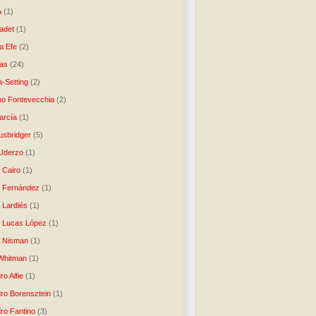
A
(1)
ladet
(1)
a Efe
(2)
as
(24)
-Setting
(2)
no Fontevecchia
(2)
arcía
(1)
usbridger
(5)
 Uderzo
(1)
 Cairo
(1)
o Fernández
(1)
o Lardiés
(1)
o Lucas López
(1)
o Nisman
(1)
Whitman
(1)
ro Alfie
(1)
dro Borensztein
(1)
dro Fantino
(3)