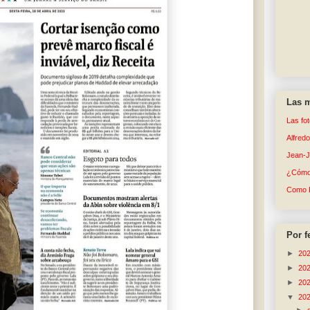
Las m
Las fo
Alfred
Jean-
¿Cómo 
Como 
Por f
►
20
►
20
►
20
▼
20
►