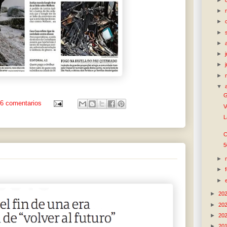
►
►
►
►
►
►
►
▼
G
6 comentarios
V
L
C
5
►
►
►
►
20
►
20
►
20
►
20