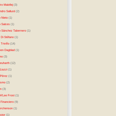
ro Malofiej
(3)
dro Sallusti
(2)
o Nieto
(1)
o Salces
(1)
o Sánchez Tabernero
(1)
 Di Stéfano
(1)
 Triviño
(14)
een Dagblad
(1)
tmo
(3)
Neuharth
(12)
Liuzzi
(1)
 Pérez
(1)
lismo
(2)
n
(3)
A'Lee Frost
(1)
 Financiero
(9)
erchenson
(1)
stor
(1)