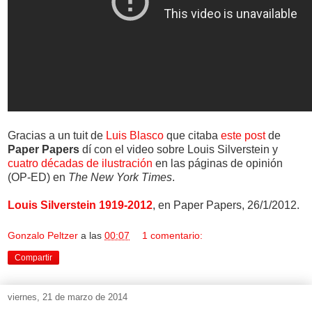
Gracias a un tuit de
Luis Blasco
que citaba
este post
de
Paper Papers
dí con el video sobre Louis Silverstein y
cuatro décadas de ilustración
en las páginas de opinión
(OP-ED) en
The New York Times
.
Louis Silverstein 1919-2012
, en Paper Papers, 26/1/2012.
Gonzalo Peltzer
a las
00:07
1 comentario:
Compartir
viernes, 21 de marzo de 2014