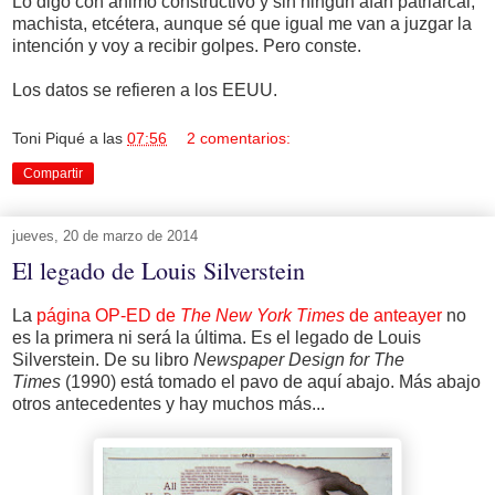
Lo digo con ánimo constructivo y sin ningún afán patriarcal,
machista, etcétera, aunque sé que igual me van a juzgar la
intención y voy a recibir golpes. Pero conste.
Los datos se refieren a los EEUU.
Toni Piqué
a las
07:56
2 comentarios:
Compartir
jueves, 20 de marzo de 2014
El legado de Louis Silverstein
La
página OP-ED de
The New York Times
de anteayer
no
es la primera ni será la última. Es el legado de Louis
Silverstein. De su libro
Newspaper Design for The
Times
(1990) está tomado el pavo de aquí abajo. Más abajo
otros antecedentes y hay muchos más...