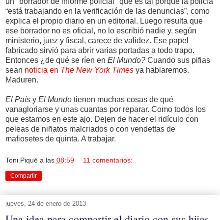
un "borrador de informe policial" que es tal porque la policía
“está trabajando en la verificación de las denuncias”, como
explica el propio diario en un editorial. Luego resulta que
ese borrador no es oficial, no lo escribió nadie y, según
ministerio, juez y fiscal, carece de validez. Ese papel
fabricado sirvió para abrir varias portadas a todo trapo.
Entonces ¿de qué se ríen en
El Mundo?
Cuando sus pifias
sean
noticia en
The New York Times
ya hablaremos.
Maduren.
El País
y
El Mundo
tienen muchas cosas de qué
vanagloriarse y unas cuantas por reparar. Como todos los
que estamos en este ajo. Dejen de hacer el ridículo con
peleas de niñatos malcriados o con vendettas de
mafiosetes de quinta. A trabajar.
Toni Piqué
a las
08:59
11 comentarios:
Compartir
jueves, 24 de enero de 2013
Una idea para compartir el diario con sus hijos