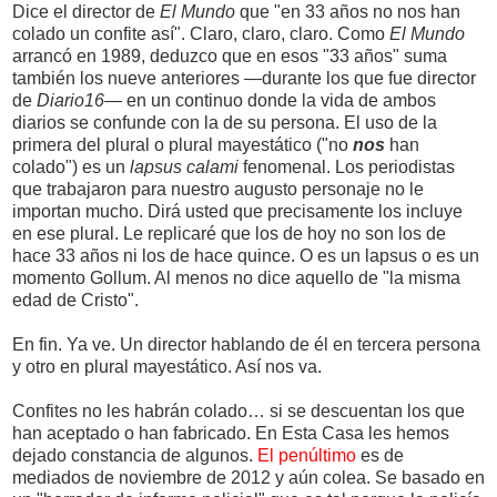
Dice el director de
El Mundo
que "en 33 años no nos han
colado un confite así". Claro, claro, claro. Como
El Mundo
arrancó en 1989, deduzco que en esos "33 años" suma
también los nueve anteriores —durante los que fue director
de
Diario16—
en un continuo donde la vida de ambos
diarios se confunde con la de su persona. El uso de la
primera del plural o plural mayestático ("no
nos
han
colado") es un
lapsus calami
fenomenal. Los periodistas
que trabajaron para nuestro augusto personaje no le
importan mucho. Dirá usted que precisamente los incluye
en ese plural. Le replicaré que los de hoy no son los de
hace 33 años ni los de hace quince. O es un lapsus o es un
momento Gollum. Al menos no dice aquello de "la misma
edad de Cristo".
En fin. Ya ve. Un director hablando de él en tercera persona
y otro en plural mayestático. Así nos va.
Confites no les habrán colado… si se descuentan los que
han aceptado o han fabricado. En Esta Casa les hemos
dejado constancia de algunos.
El penúltimo
es de
mediados de noviembre de 2012 y aún colea. Se basado en