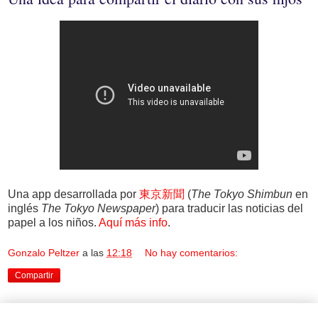
Una app desarrollada por
東京新聞
(
The Tokyo Shimbun
en
inglés
The Tokyo Newspaper
) para traducir las noticias del
papel a los niños.
Aquí más info
.
Gonzalo Peltzer
a las
12:18
No hay comentarios:
Compartir