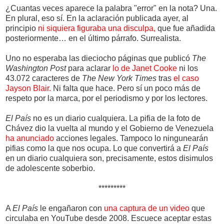
¿Cuantas veces aparece la palabra "error" en la nota? Una.
En plural, eso sí. En la aclaración publicada ayer, al
principio
ni siquiera figuraba una disculpa,
que fue añadida
posteriormente… en el último párrafo. Surrealista.
Uno no esperaba las dieciocho páginas que publicó
The
Washington Post
para aclarar
lo de Janet Cooke
ni los
43.072 caracteres de
The New York Times
tras
el caso
Jayson Blair.
Ni falta que hace. Pero sí un poco más de
respeto por la marca, por el periodismo y por los lectores.
El País
no es un diario cualquiera. La pifia de la foto de
Chávez dio la vuelta al mundo y el Gobierno de Venezuela
ha anunciado
acciones legales. Tampoco lo ningunearán
pifias como la que nos ocupa. Lo que convertirá a
El País
en un diario cualquiera son, precisamente, estos disimulos
de adolescente soberbio.
*********
A
El País
le engañaron con
una captura de un video
que
circulaba en YouTube desde 2008. Escuece aceptar estas