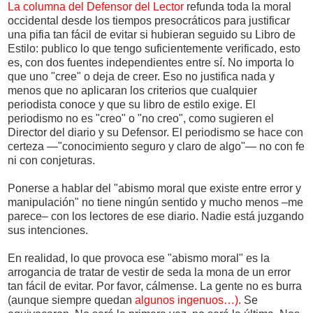
La columna del Defensor del Lector
refunda toda la moral
occidental desde los tiempos presocráticos para justificar
una pifia tan fácil de evitar si hubieran seguido su Libro de
Estilo: publico lo que tengo suficientemente verificado, esto
es, con dos fuentes independientes entre sí. No importa lo
que uno "cree" o deja de creer. Eso no justifica nada y
menos que no aplicaran los criterios que cualquier
periodista conoce y que su libro de estilo exige. El
periodismo no es "creo" o "no creo", como sugieren el
Director del diario y su Defensor. El periodismo se hace con
certeza —"conocimiento seguro y claro de algo"— no con fe
ni con conjeturas.
Ponerse a hablar del "abismo moral que existe entre error y
manipulación" no tiene ningún sentido y mucho menos –me
parece– con los lectores de ese diario. Nadie está juzgando
sus intenciones.
En realidad, lo que provoca ese "abismo moral" es la
arrogancia de tratar de vestir de seda la mona de un error
tan fácil de evitar. Por favor, cálmense. La gente no es burra
(aunque siempre quedan
algunos ingenuos…).
Se