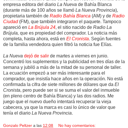
empresa editora del diario
La Nueva
de Bahía Blanca
(durante más de 100 años se llamó
La Nueva Provincia
),
propietaria también de
Radio Bahía Blanca
(AM) y de
Radio
Ciudad
(FM), que también integraron el paquete. Tampoco
apareció en
La Brújula 24
, el sitio nacido de
Radio La
Brújula,
que es propiedad del comprador. La noticia más
completa, hasta ahora, está en
El Cronista
. Según fuentes
de la familia vendedora quien filtró la noticia fue Elías.
La Nueva
dejó de salir
de martes a viernes en junio.
Concentró los suplementos y la publicidad en tres días de la
semana y jubiló a más de la mitad de su personal de taller.
La ecuación empezó a ser más interesante para el
comprador, que insistía hace años en la operación. No está
confirmada la cifra de siete millones de dólares que da
El
Cronista
, pero puede ser si se suma el valor del inmueble
(en pleno centro de Bahía Blanca) y las dos radios. Me
juego que el nuevo dueño intentará recuperar la vieja
cabecera, ya que la marca es casi lo único de valor que
tenía el diario
La Nueva Provincia
.
Gonzalo Peltzer
a las
12:08
No hay comentarios: