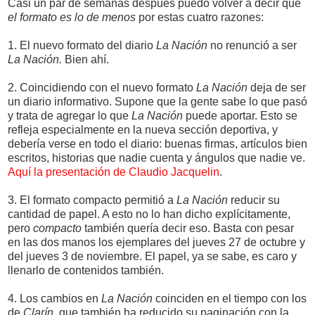
Casi un par de semanas después puedo volver a decir que
el formato es lo de menos
por estas cuatro razones:
1. El nuevo formato del diario
La Nación
no renunció a ser
La Nación.
Bien ahí.
2. Coincidiendo con el nuevo formato
La Nación
deja de ser
un diario informativo. Supone que la gente sabe lo que pasó
y trata de agregar lo que
La Nación
puede aportar. Esto se
refleja especialmente en la nueva sección deportiva, y
debería verse en todo el diario: buenas firmas, artículos bien
escritos, historias que nadie cuenta y ángulos que nadie ve.
Aquí la presentación de Claudio Jacquelin
.
3. El formato compacto permitió a
La Nación
reducir su
cantidad de papel. A esto no lo han dicho explícitamente,
pero
compacto
también quería decir eso. Basta con pesar
en las dos manos los ejemplares del jueves 27 de octubre y
del jueves 3 de noviembre. El papel, ya se sabe, es caro y
llenarlo de contenidos también.
4. Los cambios en
La Nación
coinciden en el tiempo con los
de
Clarín
, que también ha reducido su paginación con la