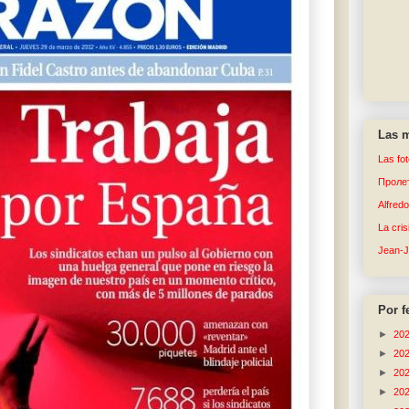
Las m
Las fo
Пролет
Alfred
La cri
Jean-
Por f
►
20
►
20
►
20
►
20