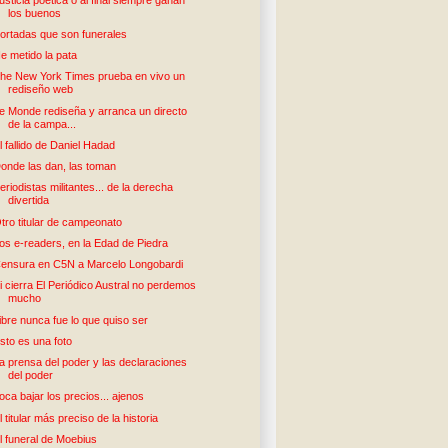
los buenos
ortadas que son funerales
e metido la pata
he New York Times prueba en vivo un
rediseño web
e Monde rediseña y arranca un directo
de la campa...
l fallido de Daniel Hadad
onde las dan, las toman
eriodistas militantes... de la derecha
divertida
tro titular de campeonato
os e-readers, en la Edad de Piedra
ensura en C5N a Marcelo Longobardi
i cierra El Periódico Austral no perdemos
mucho
ibre nunca fue lo que quiso ser
sto es una foto
a prensa del poder y las declaraciones
del poder
oca bajar los precios... ajenos
l titular más preciso de la historia
l funeral de Moebius