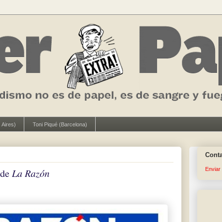
 Aires)
Toni Piqué (Barcelona)
Cont
Enviar
 de
La Razón