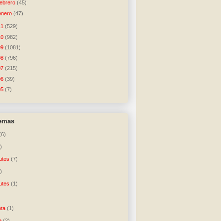
febrero
(45)
enero
(47)
11
(529)
10
(982)
09
(1081)
08
(796)
07
(215)
06
(39)
05
(7)
temas
(6)
)
utos
(7)
)
utes
(1)
)
ta
(1)
e
(2)