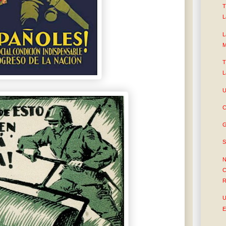
T
L
L
M
T
L
U
C
G
S
N
C
R
U
E