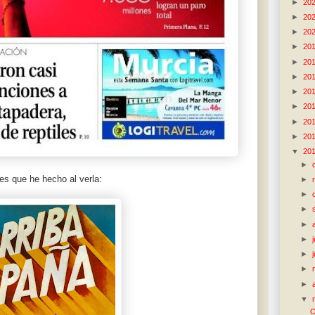
►
20
►
20
►
20
►
20
►
20
►
20
►
20
►
20
►
20
►
20
▼
20
►
es que he hecho al verla:
►
►
►
►
►
►
►
►
▼
O