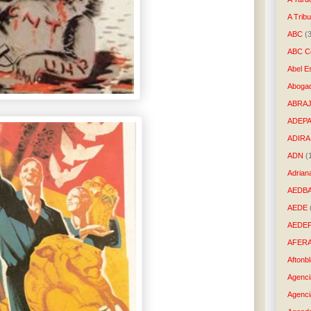
A Trib
ABC
(
ABC Co
Abel E
Aboga
ABRAJ
ADEP
ADIRA
ADN
(
Adrian
AEDB
AEDE
AEDE
AFER
Aftonb
Agenci
Agenci