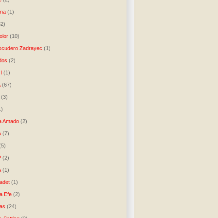
una
(1)
32)
lor
(10)
scudero Zadrayec
(1)
dos
(2)
I
(1)
A
(67)
(3)
1)
a Amado
(2)
A
(7)
(5)
P
(2)
A
(1)
ladet
(1)
a Efe
(2)
as
(24)