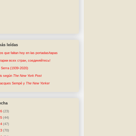
ás leídas
tos que faltan hoy en las portadas/tapas
арии всех стран, соединяйтесь!
o Serra (1939-2020)
sis según
The New York Post
Jacques Sempé y
The New Yorker
echa
26
(23)
25
(44)
24
(47)
23
(70)