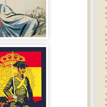
P
H
T
L
E
D
P
O
L
C
S
L
E
L
T
E
E