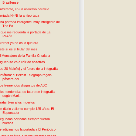
Braziliense
ntretanto, en un universo paralelo…
ortada Ni-Ni, la antiportada
na portada inteligente, muy inteligente de
The Ec...
 qué me recuerda la portada de La
Razón
nternet ya no es lo que era
ste sí es el titular del mes
l Mensajero de la Familia Cristiana
lguien se va a reír de nosotros...
os 20 Malofiej y el futuro de la infografía
etáfora: el Belfast Telegraph regala
pósters del ...
os tremendos disgustos de ABC
iez tendencias de futuro en infografía
según Mari...
ratar bien a los muertos
n diario valiente cumple 125 años: El
Espectador
egundas portadas siempre fueron
buenas
e adivinamos la portada a El Periódico
usticia poética o al final siempre ganan