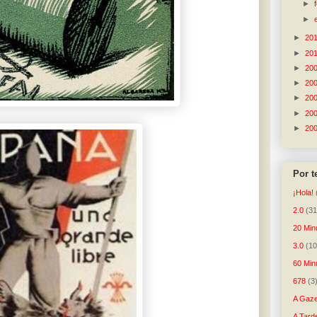
►
►
►
20
►
20
►
20
►
20
►
20
►
20
►
20
Por 
¡Hola!
2.0
(31
20 Min
3.0
(10
60 Min
678
(3
A Gaze
A Tard