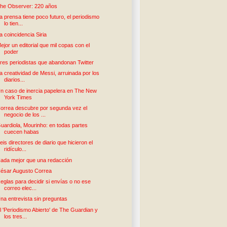
he Observer: 220 años
a prensa tiene poco futuro, el periodismo
lo tien...
a coincidencia Siria
ejor un editorial que mil copas con el
poder
res periodistas que abandonan Twitter
a creatividad de Messi, arruinada por los
diarios...
n caso de inercia papelera en The New
York Times
orrea descubre por segunda vez el
negocio de los ...
uardiola, Mourinho: en todas partes
cuecen habas
eis directores de diario que hicieron el
ridículo...
ada mejor que una redacción
ésar Augusto Correa
eglas para decidir si envías o no ese
correo elec...
na entrevista sin preguntas
l 'Periodismo Abierto' de The Guardian y
los tres...