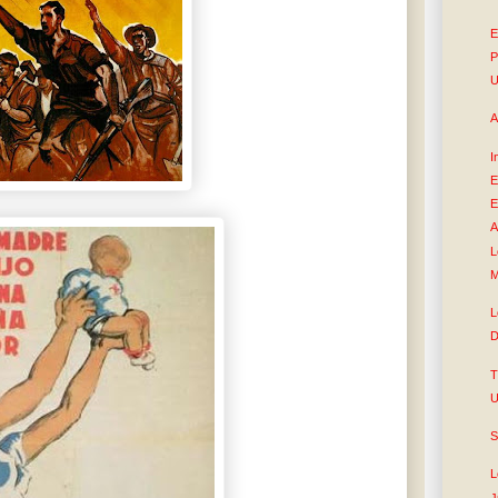
E
P
U
A
I
E
E
A
L
M
L
D
T
U
S
L
J