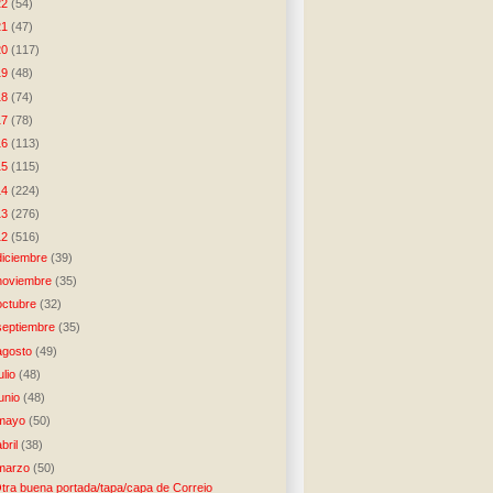
22
(54)
21
(47)
20
(117)
19
(48)
18
(74)
17
(78)
16
(113)
15
(115)
14
(224)
13
(276)
12
(516)
diciembre
(39)
noviembre
(35)
octubre
(32)
septiembre
(35)
agosto
(49)
julio
(48)
junio
(48)
mayo
(50)
abril
(38)
marzo
(50)
tra buena portada/tapa/capa de Correio