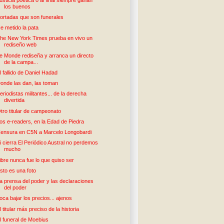
los buenos
ortadas que son funerales
e metido la pata
he New York Times prueba en vivo un
rediseño web
e Monde rediseña y arranca un directo
de la campa...
l fallido de Daniel Hadad
onde las dan, las toman
eriodistas militantes... de la derecha
divertida
tro titular de campeonato
os e-readers, en la Edad de Piedra
ensura en C5N a Marcelo Longobardi
i cierra El Periódico Austral no perdemos
mucho
ibre nunca fue lo que quiso ser
sto es una foto
a prensa del poder y las declaraciones
del poder
oca bajar los precios... ajenos
l titular más preciso de la historia
l funeral de Moebius