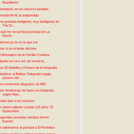
Braziliense
ntretanto, en un universo paralelo…
ortada Ni-Ni, la antiportada
na portada inteligente, muy inteligente de
The Ec...
 qué me recuerda la portada de La
Razón
nternet ya no es lo que era
ste sí es el titular del mes
l Mensajero de la Familia Cristiana
lguien se va a reír de nosotros...
os 20 Malofiej y el futuro de la infografía
etáfora: el Belfast Telegraph regala
pósters del ...
os tremendos disgustos de ABC
iez tendencias de futuro en infografía
según Mari...
ratar bien a los muertos
n diario valiente cumple 125 años: El
Espectador
egundas portadas siempre fueron
buenas
e adivinamos la portada a El Periódico
usticia poética o al final siempre ganan