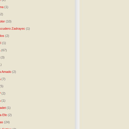
una
(1)
32)
lor
(10)
scudero Zadrayec
(1)
dos
(2)
I
(1)
A
(67)
(3)
1)
a Amado
(2)
A
(7)
(5)
P
(2)
A
(1)
ladet
(1)
a Efe
(2)
as
(24)