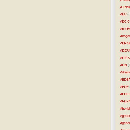
A Trib
ABC
(
ABC Co
Abel E
Aboga
ABRAJ
ADEP
ADIRA
ADN
(
Adrian
AEDB
AEDE
AEDE
AFER
Aftonb
Agenci
Agenci