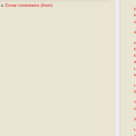
 a:
Enviar comentarios (Atom)
E
P
U
A
I
E
E
A
L
M
L
D
T
U
S
L
J