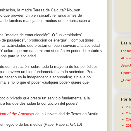
nicación, la madre Teresa de Calcuta? No, son
ro que proveen un bien social”, remarcó antes de
a de familias manejan los medios de comunicación a
ce "medios de comunicación". O "universidades",
te de pasajeros", "producción de energía", "combustibles"...
Las m
las actividades que prestan un buen servicio a la sociedad
 Y aclaro que me da lo mismo si están en poder del estado y
Las fo
enos para la sociedad.
Alfred
Jean-
de comunicación -sobre todo la mayoría de los periódicos-
 que proveen un bien fundamental para la sociedad. Pero
Пролет
ara hacerlo es la independencia económica; sin ella no
¿Cómo 
tal sino lo que el poder -cualquier poder- quiere que
gocio privado que preste un servicio fundamental a la
Por f
tra los que desnudan la corrupción del poder?
►
20
►
20
lism of the Americas
de la Universidad de Texas en Austin.
►
20
 el negocio de los medios (Paper Papers, 6/4/10)
►
20