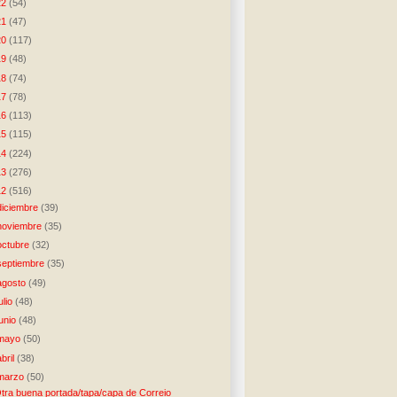
22
(54)
21
(47)
20
(117)
19
(48)
18
(74)
17
(78)
16
(113)
15
(115)
14
(224)
13
(276)
12
(516)
diciembre
(39)
noviembre
(35)
octubre
(32)
septiembre
(35)
agosto
(49)
julio
(48)
junio
(48)
mayo
(50)
abril
(38)
marzo
(50)
tra buena portada/tapa/capa de Correio