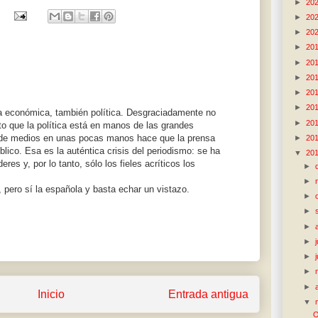
►
20
►
20
►
20
►
20
►
20
►
20
►
20
►
20
ia económica, también política. Desgraciadamente no
►
20
rto que la política está en manos de las grandes
 de medios en unas pocas manos hace que la prensa
►
20
lico. Esa es la auténtica crisis del periodismo: se ha
▼
20
es y, por lo tanto, sólo los fieles acríticos los
►
►
 pero sí la española y basta echar un vistazo.
►
►
►
►
►
►
►
Inicio
Entrada antigua
▼
O