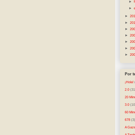
►
►
►
20
►
20
►
20
►
20
►
20
►
20
►
20
Por 
¡Hola!
2.0
(31
20 Min
3.0
(10
60 Min
678
(3
A Gaze
A Tard