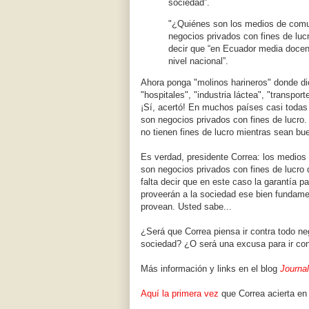
sociedad”.
"¿Quiénes son los medios de comu
negocios privados con fines de luc
decir que “en Ecuador media docen
nivel nacional”.
Ahora ponga "molinos harineros" donde di
"hospitales", "industria láctea", "transpor
¡Sí, acertó! En muchos países casi todas 
son negocios privados con fines de lucro.
no tienen fines de lucro mientras sean bu
Es verdad, presidente Correa: los medios 
son negocios privados con fines de lucro
falta decir que en este caso la garantía p
proveerán a la sociedad ese bien fundamen
provean. Usted sabe...
¿Será que Correa piensa ir contra todo ne
sociedad? ¿O será una excusa para ir con
Más información y links en el blog
Journa
Aquí la primera vez
que Correa acierta en