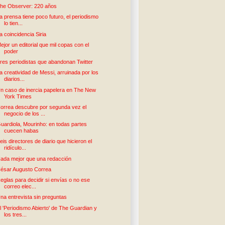
he Observer: 220 años
a prensa tiene poco futuro, el periodismo
lo tien...
a coincidencia Siria
ejor un editorial que mil copas con el
poder
res periodistas que abandonan Twitter
a creatividad de Messi, arruinada por los
diarios...
n caso de inercia papelera en The New
York Times
orrea descubre por segunda vez el
negocio de los ...
uardiola, Mourinho: en todas partes
cuecen habas
eis directores de diario que hicieron el
ridículo...
ada mejor que una redacción
ésar Augusto Correa
eglas para decidir si envías o no ese
correo elec...
na entrevista sin preguntas
l 'Periodismo Abierto' de The Guardian y
los tres...