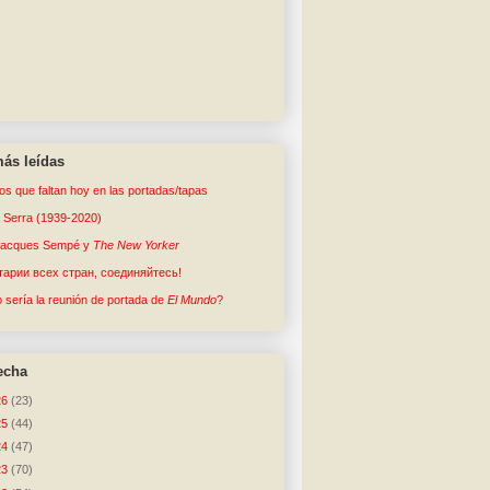
ás leídas
tos que faltan hoy en las portadas/tapas
o Serra (1939-2020)
Jacques Sempé y
The New Yorker
арии всех стран, соединяйтесь!
sería la reunión de portada de
El Mundo
?
echa
26
(23)
25
(44)
24
(47)
23
(70)