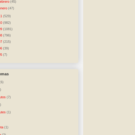
febrero
(45)
enero
(47)
11
(529)
10
(982)
09
(1081)
08
(796)
07
(215)
06
(39)
05
(7)
temas
(6)
)
utos
(7)
)
utes
(1)
)
ta
(1)
e
(2)