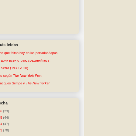
ás leídas
tos que faltan hoy en las portadas/tapas
арии всех стран, соединяйтесь!
o Serra (1939-2020)
sis según
The New York Post
Jacques Sempé y
The New Yorker
echa
26
(23)
25
(44)
24
(47)
23
(70)