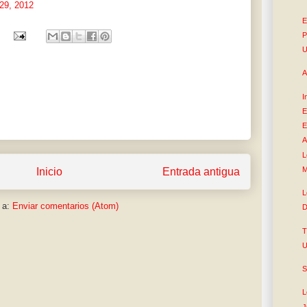
29, 2012
E
P
U
A
I
E
E
A
L
M
Inicio
Entrada antigua
L
 a:
Enviar comentarios (Atom)
D
T
U
S
L
J