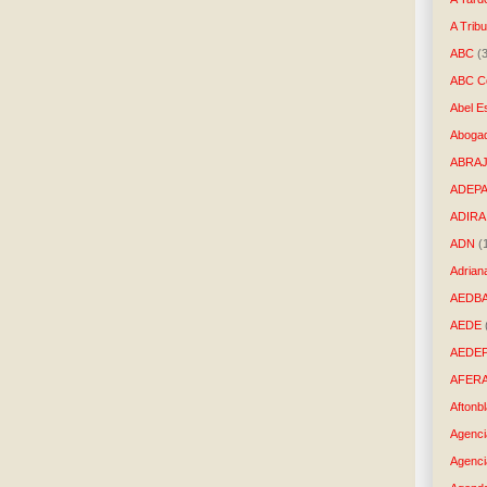
A Trib
ABC
(
ABC Co
Abel E
Aboga
ABRAJ
ADEP
ADIRA
ADN
(
Adrian
AEDB
AEDE
AEDE
AFER
Aftonb
Agenci
Agenci