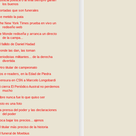
los buenos
ortadas que son funerales
e metido la pata
he New York Times prueba en vivo un
rediseño web
e Monde rediseña y arranca un directo
de la campa...
l fallido de Daniel Hadad
onde las dan, las toman
eriodistas militantes... de la derecha
divertida
tro titular de campeonato
os e-readers, en la Edad de Piedra
ensura en C5N a Marcelo Longobardi
i cierra El Periódico Austral no perdemos
mucho
ibre nunca fue lo que quiso ser
sto es una foto
a prensa del poder y las declaraciones
del poder
oca bajar los precios... ajenos
l titular más preciso de la historia
l funeral de Moebius