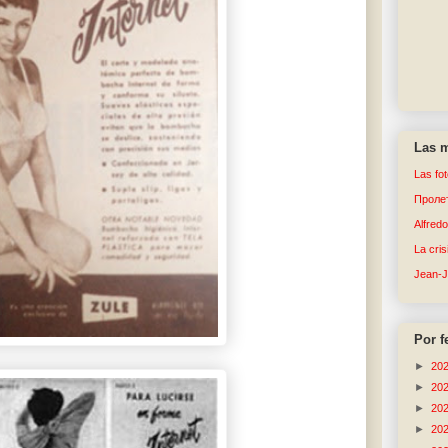
Las m
Las fo
Пролет
Alfred
La cri
Jean-
Por f
►
20
►
20
►
20
►
20