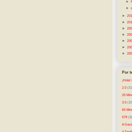
►
►
►
20
►
20
►
20
►
20
►
20
►
20
►
20
Por 
¡Hola!
2.0
(31
20 Min
3.0
(10
60 Min
678
(3
A Gaze
A Tard