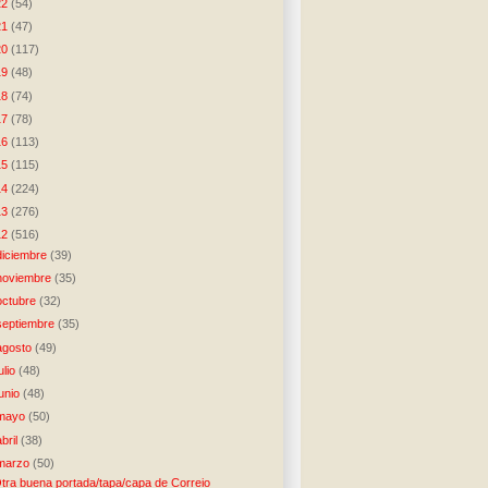
22
(54)
21
(47)
20
(117)
19
(48)
18
(74)
17
(78)
16
(113)
15
(115)
14
(224)
13
(276)
12
(516)
diciembre
(39)
noviembre
(35)
octubre
(32)
septiembre
(35)
agosto
(49)
julio
(48)
junio
(48)
mayo
(50)
abril
(38)
marzo
(50)
tra buena portada/tapa/capa de Correio