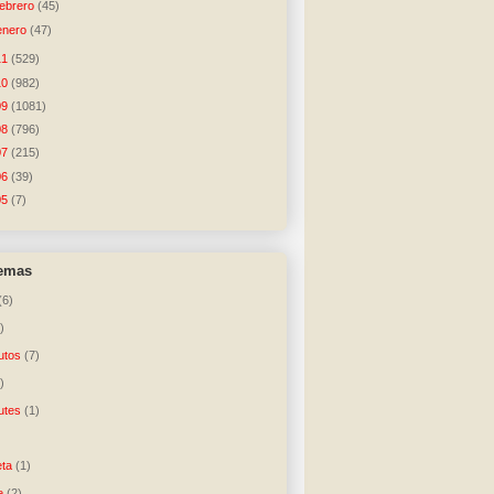
febrero
(45)
enero
(47)
11
(529)
10
(982)
09
(1081)
08
(796)
07
(215)
06
(39)
05
(7)
temas
(6)
)
utos
(7)
)
utes
(1)
)
ta
(1)
e
(2)