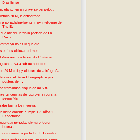
Braziliense
ntretanto, en un universo paralelo…
ortada Ni-Ni, la antiportada
na portada inteligente, muy inteligente de
The Ec...
 qué me recuerda la portada de La
Razón
nternet ya no es lo que era
ste sí es el titular del mes
l Mensajero de la Familia Cristiana
lguien se va a reír de nosotros...
os 20 Malofiej y el futuro de la infografía
etáfora: el Belfast Telegraph regala
pósters del ...
os tremendos disgustos de ABC
iez tendencias de futuro en infografía
según Mari...
ratar bien a los muertos
n diario valiente cumple 125 años: El
Espectador
egundas portadas siempre fueron
buenas
e adivinamos la portada a El Periódico
usticia poética o al final siempre ganan