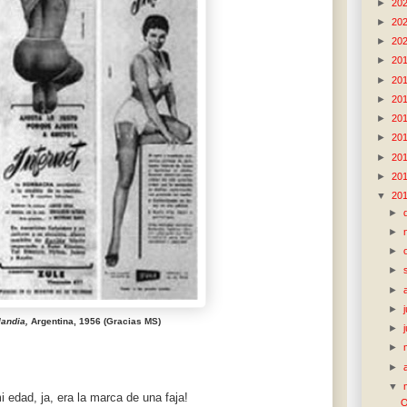
►
20
►
20
►
20
►
20
►
20
►
20
►
20
►
20
►
20
►
20
▼
20
►
►
►
►
►
►
landia,
Argentina, 1956 (Gracias MS)
►
►
►
▼
edad, ja, era la marca de una faja!
O