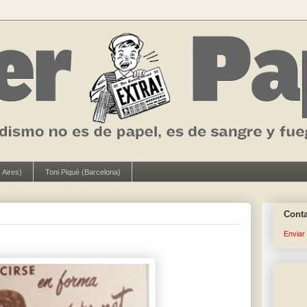
 Aires)
Toni Piqué (Barcelona)
Cont
Enviar