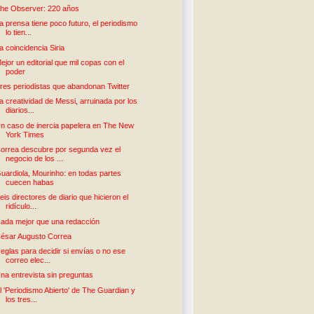
he Observer: 220 años
a prensa tiene poco futuro, el periodismo
lo tien...
a coincidencia Siria
ejor un editorial que mil copas con el
poder
res periodistas que abandonan Twitter
a creatividad de Messi, arruinada por los
diarios...
n caso de inercia papelera en The New
York Times
orrea descubre por segunda vez el
negocio de los ...
uardiola, Mourinho: en todas partes
cuecen habas
eis directores de diario que hicieron el
ridículo...
ada mejor que una redacción
ésar Augusto Correa
eglas para decidir si envías o no ese
correo elec...
na entrevista sin preguntas
l 'Periodismo Abierto' de The Guardian y
los tres...