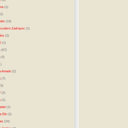
una
(1)
32)
lor
(10)
scudero Zadrayec
(1)
dos
(2)
I
(1)
A
(67)
(3)
1)
a Amado
(2)
A
(7)
(5)
P
(2)
A
(1)
ladet
(1)
a Efe
(2)
as
(24)