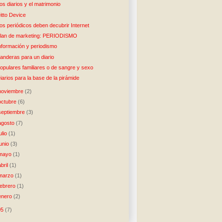
os diarios y el matrimonio
itto Device
os periódicos deben decubrir Internet
lan de marketing: PERIODISMO
nformación y periodismo
anderas para un diario
opulares familiares o de sangre y sexo
iarios para la base de la pirámide
noviembre
(2)
octubre
(6)
septiembre
(3)
agosto
(7)
julio
(1)
junio
(3)
mayo
(1)
abril
(1)
marzo
(1)
febrero
(1)
enero
(2)
05
(7)