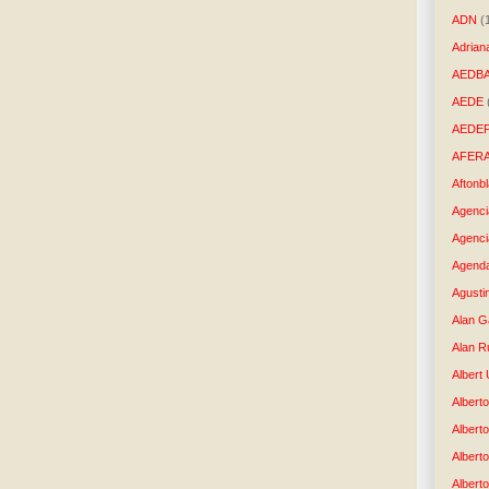
ADN
(
Adrian
AEDB
AEDE
AEDE
AFER
Aftonb
Agenci
Agenci
Agenda
Agusti
Alan G
Alan R
Albert
Alberto
Albert
Albert
Albert