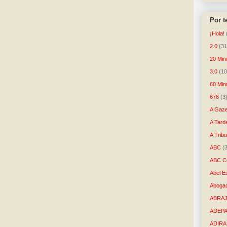
Por 
¡Hola!
2.0
(31
20 Min
3.0
(10
60 Min
678
(3
A Gaze
A Tard
A Trib
ABC
(
ABC Co
Abel E
Aboga
ABRAJ
ADEP
ADIRA