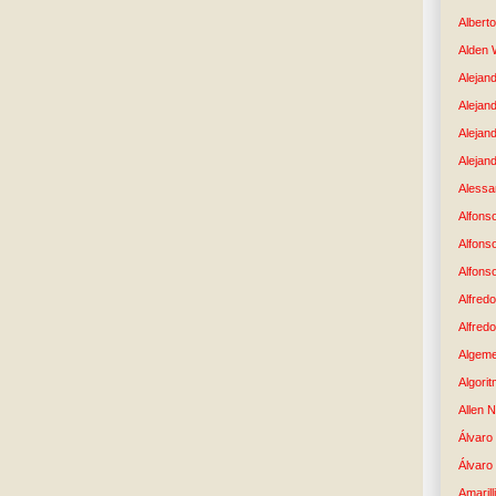
Albert
Alden 
Alejand
Alejan
Alejan
Alejand
Alessan
Alfons
Alfons
Alfons
Alfredo
Alfredo
Algem
Algori
Allen 
Álvaro 
Álvaro
Amaril