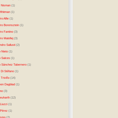
o Nisman
(1)
Whitman
(1)
ro Alfie
(1)
dro Borensztein
(1)
dro Fantino
(3)
ro Malofiej
(3)
dro Sallusti
(2)
o Nieto
(1)
o Salces
(1)
o Sánchez Tabernero
(1)
 Di Stéfano
(1)
 Triviño
(14)
een Dagblad
(1)
tmo
(3)
Neuharth
(12)
Liuzzi
(1)
 Pérez
(1)
lismo
(2)