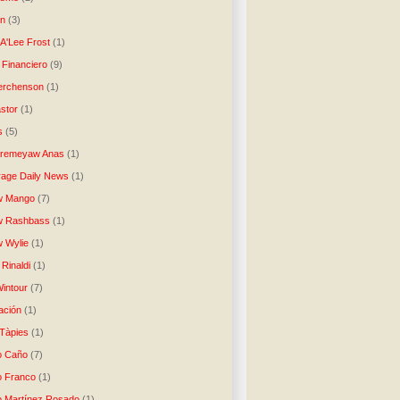
n
(3)
A'Lee Frost
(1)
 Financiero
(9)
erchenson
(1)
stor
(1)
s
(5)
Aremeyaw Anas
(1)
age Daily News
(1)
w Mango
(7)
w Rashbass
(1)
 Wylie
(1)
Rinaldi
(1)
intour
(7)
ación
(1)
 Tàpies
(1)
o Caño
(7)
o Franco
(1)
o Martínez Rosado
(1)