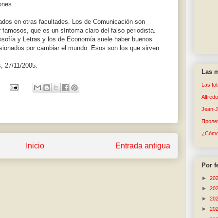
ones.
dos en otras facultades. Los de Comunicación son
 famosos, que es un síntoma claro del falso periodista.
ilosofía y Letras y los de Economía suele haber buenos
sionados por cambiar el mundo. Esos son los que sirven.
, 27/11/2005.
Las m
Las fo
Alfred
Jean-
Пролет
¿Cómo 
Inicio
Entrada antigua
Por f
►
20
►
20
►
20
►
20