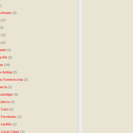
1)
a Amado
(2)
A
(7)
(5)
P
(2)
A
(1)
ladet
(1)
a Efe
(2)
as
(24)
-Setting
(2)
no Fontevecchia
(2)
arcía
(1)
usbridger
(5)
 Uderzo
(1)
 Cairo
(1)
o Fernández
(1)
o Lardiés
(1)
o Lucas López
(1)