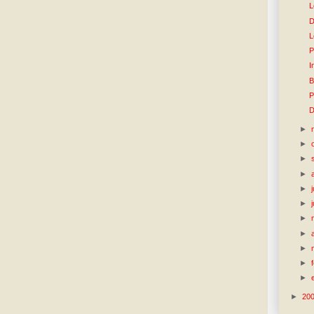
L
D
L
P
I
B
P
D
►
►
►
►
►
►
►
►
►
►
►
►
20