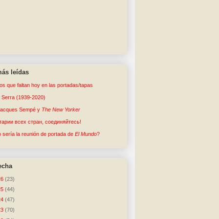
ás leídas
tos que faltan hoy en las portadas/tapas
o Serra (1939-2020)
Jacques Sempé y
The New Yorker
арии всех стран, соединяйтесь!
sería la reunión de portada de
El Mundo
?
echa
26
(23)
25
(44)
24
(47)
23
(70)