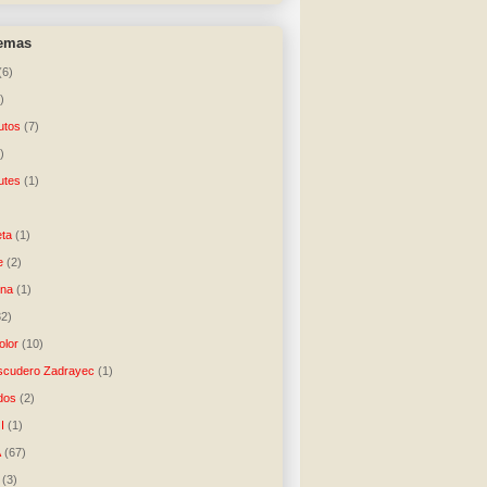
temas
(6)
)
utos
(7)
)
utes
(1)
)
ta
(1)
e
(2)
una
(1)
32)
lor
(10)
scudero Zadrayec
(1)
dos
(2)
I
(1)
A
(67)
(3)