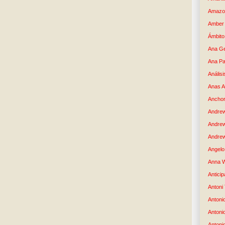
Amazo
Amber 
Ámbito
Ana G
Ana Pa
Análisi
Anas 
Anchor
Andre
Andre
Andrew
Angelo 
Anna W
Anticip
Antoni
Antoni
Antoni
Antoni