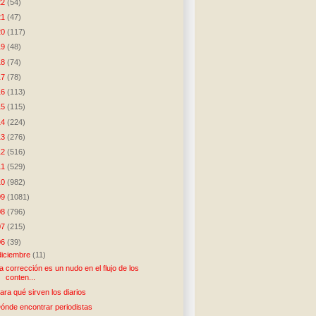
22
(54)
21
(47)
20
(117)
19
(48)
18
(74)
17
(78)
16
(113)
15
(115)
14
(224)
13
(276)
12
(516)
11
(529)
10
(982)
09
(1081)
08
(796)
07
(215)
06
(39)
diciembre
(11)
a corrección es un nudo en el flujo de los
conten...
ara qué sirven los diarios
ónde encontrar periodistas