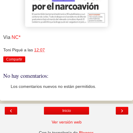
Via
NC*
Toni Piqué
a las
12:07
Compartir
No hay comentarios:
Los comentarios nuevos no están permitidos.
‹
›
Inicio
Ver versión web
Con la tecnología de
Blogger
.