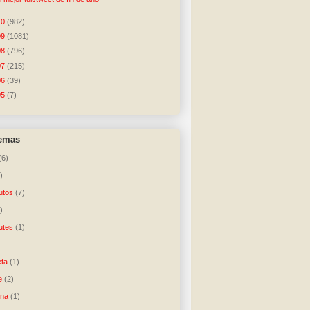
10
(982)
09
(1081)
08
(796)
07
(215)
06
(39)
05
(7)
temas
(6)
)
utos
(7)
)
utes
(1)
)
ta
(1)
e
(2)
una
(1)