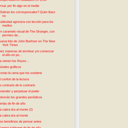
rsai: por fin algo en el medio
Sobran los corresponsales? Quim Ibarz
no
ublicidad agresiva con lección para los
medios
n caramelo visual de The Stranger, con
permiso de...
uena foto de John Boehner en The New
York Times
iez maneras de terminar y/o comenzar
el año en po...
a vienen los Reyes…
úneles gráficos
ortan la rama que los sostiene
l confort de la lectura
o contrario de lo contrario
xtender y perpetuar el poder
olverán los grandes periódicos
erlas de fin de año
a cabra tira al monte (2)
a cabra tira al monte
os beneficios de pensar antes
l mejor tuit/tweet de fin de año