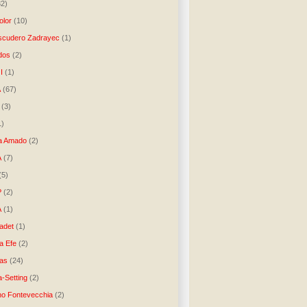
32)
lor
(10)
scudero Zadrayec
(1)
dos
(2)
I
(1)
A
(67)
(3)
1)
a Amado
(2)
A
(7)
(5)
P
(2)
A
(1)
ladet
(1)
a Efe
(2)
as
(24)
-Setting
(2)
no Fontevecchia
(2)