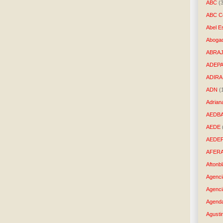
ABC
(
ABC Co
Abel E
Aboga
ABRAJ
ADEP
ADIRA
ADN
(
Adrian
AEDB
AEDE
AEDE
AFER
Aftonb
Agenci
Agenci
Agenda
Agusti