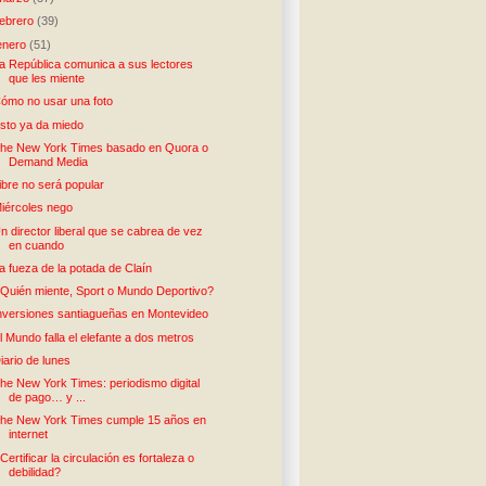
febrero
(39)
enero
(51)
a República comunica a sus lectores
que les miente
ómo no usar una foto
sto ya da miedo
he New York Times basado en Quora o
Demand Media
ibre no será popular
iércoles nego
n director liberal que se cabrea de vez
en cuando
a fueza de la potada de Claín
Quién miente, Sport o Mundo Deportivo?
nversiones santiagueñas en Montevideo
l Mundo falla el elefante a dos metros
iario de lunes
he New York Times: periodismo digital
de pago… y ...
he New York Times cumple 15 años en
internet
Certificar la circulación es fortaleza o
debilidad?