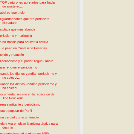
TOP cinturones apretados para hablar
de ajuste ec...
abel es ese título
l guardacoches que era periodista
ciudadano
a plaga que más abunda
eriodismo y marketing
a no-noticia para ocultar la noticia
ué pasó en Canal 4 de Posadas
cción y reacción
l periodismo y el poder según Lanata
ara renovar el periodismo
uando los diarios vendían periodismo y
no colecci...
uando los diarios vendían periodismo y
no colecci...
ocumental: un año en la redacción de
The New York...
rensa militante y periodismo
uevo popular de Perfil
na verdad como un templo
eia y Ara emplean la misma táctica para
decir lo ...
otoperiodismo ciudadano en 1950