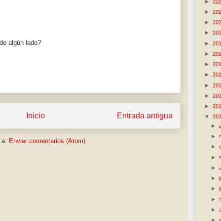
►
20
►
20
►
20
►
20
 de algún lado?
►
20
►
20
►
20
►
20
►
20
►
20
►
20
Inicio
Entrada antigua
▼
20
►
►
 a:
Enviar comentarios (Atom)
►
►
►
►
►
►
►
►