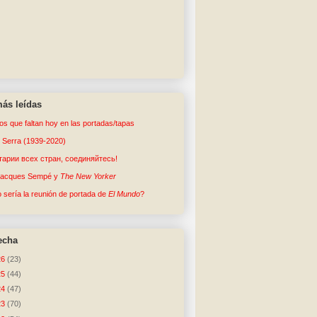
ás leídas
tos que faltan hoy en las portadas/tapas
o Serra (1939-2020)
арии всех стран, соединяйтесь!
Jacques Sempé y
The New Yorker
sería la reunión de portada de
El Mundo
?
echa
26
(23)
25
(44)
24
(47)
23
(70)