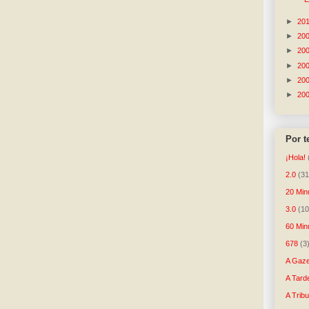
►
20
►
20
►
20
►
20
►
20
►
20
Por 
¡Hola!
2.0
(31
20 Min
3.0
(10
60 Min
678
(3
A Gaze
A Tard
A Trib