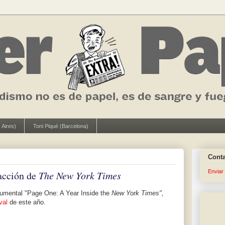
 Aires)
Toni Piqué (Barcelona)
Cont
Enviar
acción de
The New York Times
cumental "Page One: A Year Inside the
New York Times",
val
de este año.