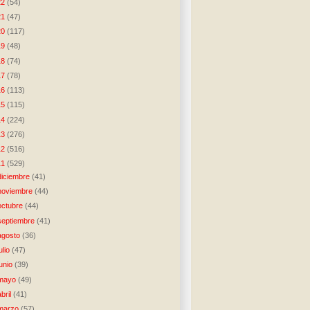
22
(54)
21
(47)
20
(117)
19
(48)
18
(74)
17
(78)
16
(113)
15
(115)
14
(224)
13
(276)
12
(516)
11
(529)
diciembre
(41)
noviembre
(44)
octubre
(44)
septiembre
(41)
agosto
(36)
julio
(47)
junio
(39)
mayo
(49)
abril
(41)
marzo
(57)