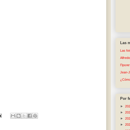
Las m
Las fo
Alfred
Пролет
Jean-
¿Cómo 
Por f
►
20
►
20
►
20
►
20