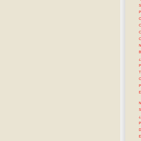
S
P
O
C
C
C
N
B
¿
P
T
O
P
E
N
S
¿
P
D
E