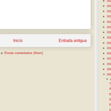
►
20
►
20
►
20
►
20
►
20
►
20
►
20
►
20
Inicio
Entrada antigua
►
20
►
20
 a:
Enviar comentarios (Atom)
►
20
►
20
►
20
►
20
▼
20
▼
T
Á
E
D
E
Q