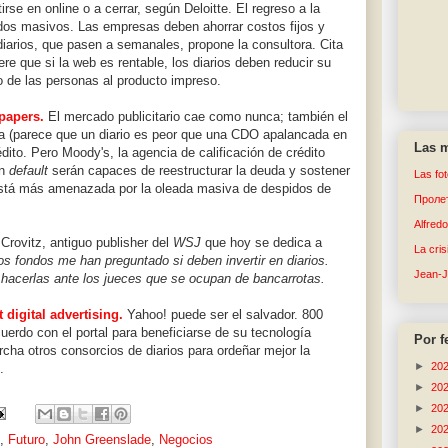
irse en online o a cerrar, según Deloitte. El regreso a la
idos masivos. Las empresas deben ahorrar costos fijos y
 diarios, que pasen a semanales, propone la consultora. Cita
ere que si la web es rentable, los diarios deben reducir su
so de las personas al producto impreso.
papers.
El mercado publicitario cae como nunca; también el
a (parece que un diario es peor que una CDO apalancada en
Las m
édito. Pero Moody's, la agencia de calificación de crédito
en
default
serán capaces de reestructurar la deuda y sostener
Las fo
está más amenazada por la oleada masiva de despidos de
Пролет
Alfred
rovitz, antiguo publisher del
WSJ
que hoy se dedica a
La cri
os fondos me han preguntado si deben invertir en diarios.
Jean-
hacerlas ante los jueces que se ocupan de bancarrotas.
 digital advertising.
Yahoo! puede ser el salvador. 800
erdo con el portal para beneficiarse de su tecnología
Por f
rcha otros consorcios de diarios para ordeñar mejor la
►
20
.
►
20
►
20
►
20
,
Futuro
,
John Greenslade
,
Negocios