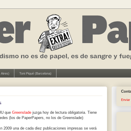
 Aires)
Toni Piqué (Barcelona)
Cont
Enviar
s
EUU que
Greenslade
juzga hoy de lectura obligatoria. Tiene
tedes (los de PaperPapers, no los de Greenslade):
n 2009 una de cada diez publicaciones impresas se verá