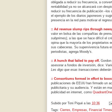
obligada a reducir su frecuencia, a convert
rentabilidad ya no se alcanzará con desp
reducir su frecuencia de publicación –los
el ejemplo de los diarios japoneses y sugi
presencia en la red para motivar el regre
::
Ad revenue slump rips through news
valor en bolsa de las compañías de prens
subprimes),
a las que se hace difícil el cr
opina que la mayoría de los propietarios 
sus cabeceras. Su supervivencia futura 
periodistas, agrega Moody's.
::
A hunch that failed to pay off.
Gordon C
asesorar a fondos de inversión, dice:
Vari
Les digo que esas transacciones deberán 
::
Consortiums formed in effort to boost
publicaciones de EEUU han firmado un acu
publicitaria y su audiencia. Y están en ma
publicidad en internet, como
QuadrantOne
Subido por
Toni Piqué
a las
10:36
Tags:
Cierres
,
Empresas
,
Financial Times