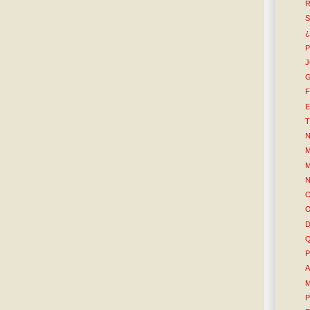
R
S
¿
P
J
G
F
E
T
N
M
M
N
O
O
D
Q
P
A
M
P