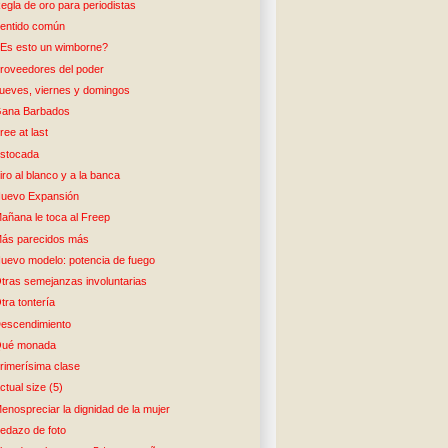
egla de oro para periodistas
entido común
Es esto un wimborne?
roveedores del poder
ueves, viernes y domingos
ana Barbados
ree at last
stocada
iro al blanco y a la banca
uevo Expansión
añana le toca al Freep
ás parecidos más
uevo modelo: potencia de fuego
tras semejanzas involuntarias
tra tontería
escendimiento
ué monada
rimerísima clase
ctual size (5)
enospreciar la dignidad de la mujer
edazo de foto