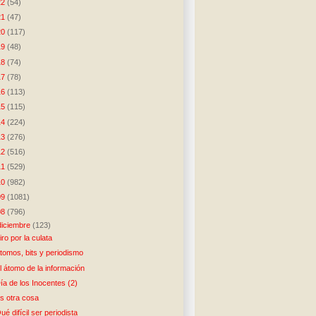
22
(54)
21
(47)
20
(117)
19
(48)
18
(74)
17
(78)
16
(113)
15
(115)
14
(224)
13
(276)
12
(516)
11
(529)
10
(982)
09
(1081)
08
(796)
diciembre
(123)
iro por la culata
tomos, bits y periodismo
l átomo de la información
ía de los Inocentes (2)
s otra cosa
ué difícil ser periodista