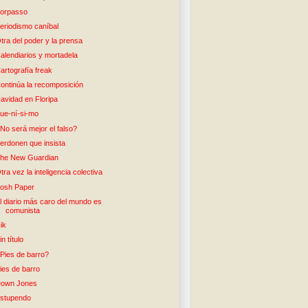
orpasso
eriodismo caníbal
tra del poder y la prensa
alendiarios y mortadela
artografía freak
ontinúa la recomposición
avidad en Floripa
ue-ní-si-mo
No será mejor el falso?
erdonen que insista
he New Guardian
tra vez la inteligencia colectiva
osh Paper
l diario más caro del mundo es
comunista
ik
in título
Pies de barro?
ies de barro
own Jones
stupendo