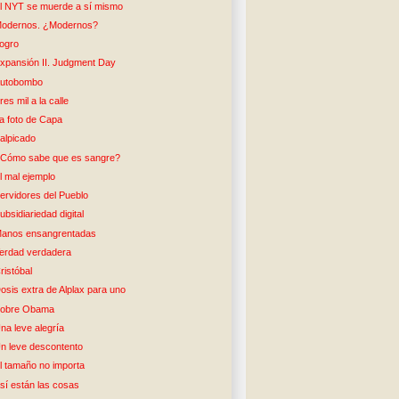
l NYT se muerde a sí mismo
odernos. ¿Modernos?
ogro
xpansión II. Judgment Day
utobombo
res mil a la calle
a foto de Capa
alpicado
Cómo sabe que es sangre?
l mal ejemplo
ervidores del Pueblo
ubsidiariedad digital
anos ensangrentadas
erdad verdadera
ristóbal
osis extra de Alplax para uno
obre Obama
na leve alegría
n leve descontento
l tamaño no importa
sí están las cosas