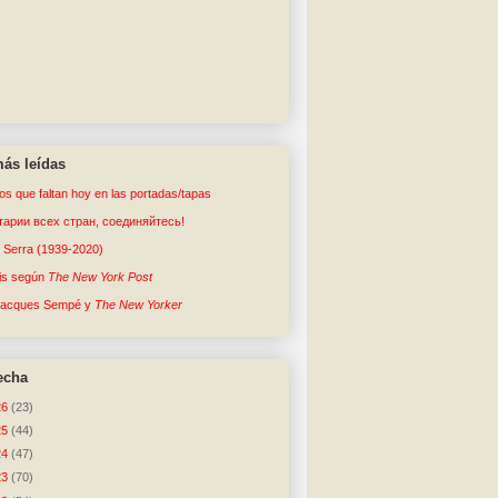
ás leídas
tos que faltan hoy en las portadas/tapas
арии всех стран, соединяйтесь!
o Serra (1939-2020)
sis según
The New York Post
Jacques Sempé y
The New Yorker
echa
26
(23)
25
(44)
24
(47)
23
(70)