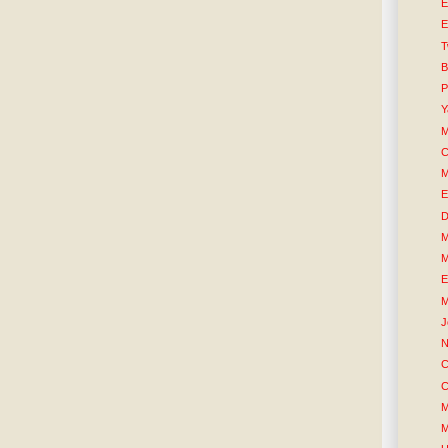
E
E
T
B
P
Y
M
C
M
E
D
M
M
E
M
J
N
C
C
M
M