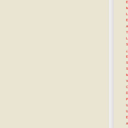
E
M
L
E
A
T
L
S
¿
E
S
S
M
V
C
D
P
U
U
E
A