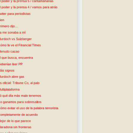
l poder y la prensa 5 / cantamañanas
l poder y la prensa 4 / vamos para atrás
witer para periodistas
ien
rimero dijo…
a me sonaba a mí
urdoch vs Sulzberger
ómo la ve el Financial Times
enudo cacao
l que busca, encuentra
eberían leer PP
ás signos
urdoch abre gas
s oficial: Tribune Co, al palo
ultiplataforma
ó qué día más malo tenemos
o ganamos para sobresaltos
ómo evitar el uso de la palabra terrorista
ompletamente de acuerdo
ejor de lo que parece
aradona sin fronteras