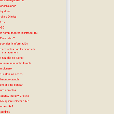
na señal gravísima
edefiniciones
uy duro
uince Diarios
UGG
UGC
in computadoras ni letraset (5)
Cómo dice?
sconder la información
as estrellas dan lecciones de
management
a hazaña de Blériot
abía muuuuuucho tomate
n pionero
sí están las cosas
l mundo cambia
ensar o no pensar
uro con ellos
adona, Ingrid y Cristina
NN quiere relevar a AP
ome si fa?
agnífico