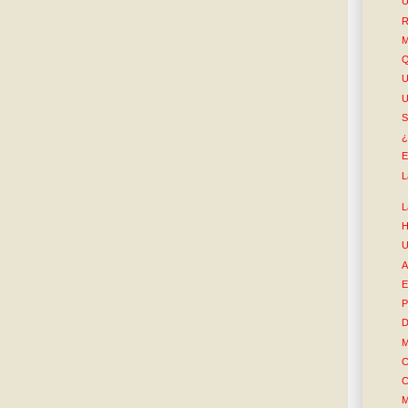
U
R
M
Q
S
¿
E
L
L
H
U
A
E
P
D
M
C
C
M