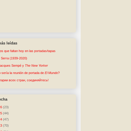
ás leídas
tos que faltan hoy en las portadas/tapas
o Serra (1939-2020)
Jacques Sempé y
The New Yorker
sería la reunión de portada de
El Mundo
?
арии всех стран, соединяйтесь!
echa
26
(23)
25
(44)
24
(47)
23
(70)