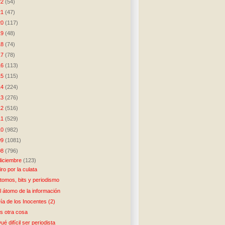
22
(54)
21
(47)
20
(117)
19
(48)
18
(74)
17
(78)
16
(113)
15
(115)
14
(224)
13
(276)
12
(516)
11
(529)
10
(982)
09
(1081)
08
(796)
diciembre
(123)
iro por la culata
tomos, bits y periodismo
l átomo de la información
ía de los Inocentes (2)
s otra cosa
ué difícil ser periodista