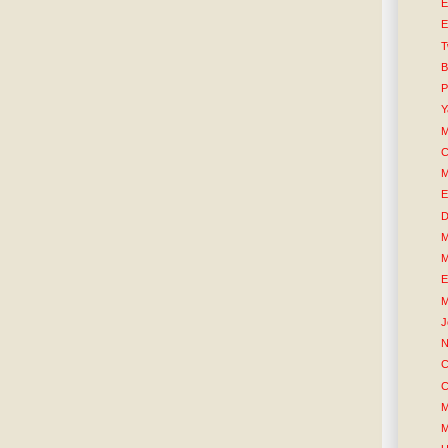
E
E
T
B
P
Y
M
C
M
E
D
M
M
E
M
J
N
C
C
M
M