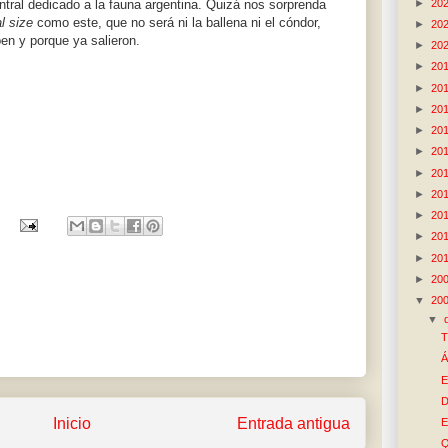
►
20
ntral dedicado a la fauna argentina. Quizá nos sorprenda
l size
como este, que no será ni la ballena ni el cóndor,
►
20
en y porque ya salieron.
►
20
►
20
►
20
►
20
►
20
►
20
►
20
►
20
►
20
►
20
►
20
►
20
▼
20
▼
T
Á
E
D
Inicio
Entrada antigua
E
Q