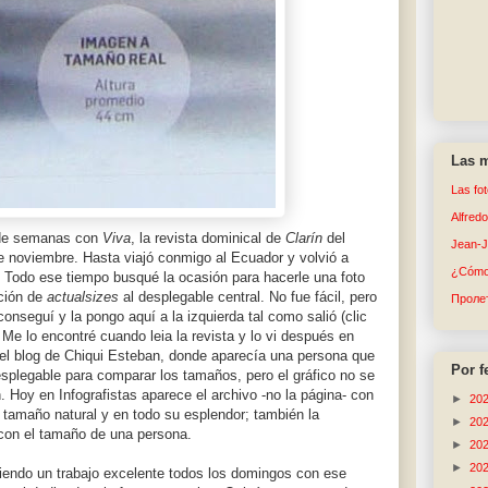
Las m
Las fo
Alfred
 de semanas con
Viva
, la revista dominical de
Clarín
del
Jean-
 noviembre. Hasta viajó conmigo al Ecuador y volvió a
¿Cómo 
 Todo ese tiempo busqué la ocasión para hacerle una foto
ción de
actualsizes
al desplegable central. No fue fácil, pero
Пролет
conseguí y la pongo aquí a la izquierda tal como salió (clic
 Me lo encontré cuando leia la revista y lo vi después en
 el blog de Chiqui Esteban, donde aparecía una persona que
Por f
esplegable para comparar los tamaños, pero el gráfico no se
. Hoy en Infografistas aparece el archivo -no la página- con
►
20
n tamaño natural y en todo su esplendor; también la
►
20
con el tamaño de una persona.
►
20
►
20
iendo un trabajo excelente todos los domingos con ese