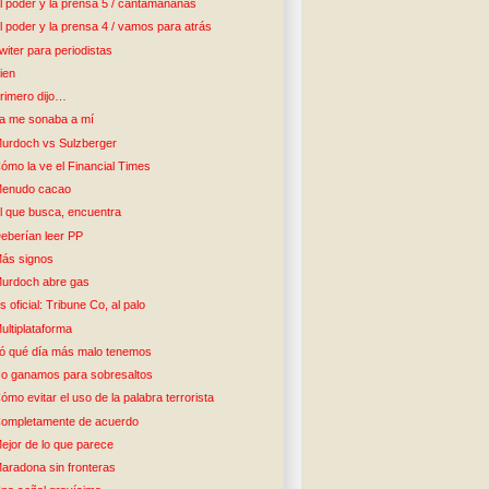
l poder y la prensa 5 / cantamañanas
l poder y la prensa 4 / vamos para atrás
witer para periodistas
ien
rimero dijo…
a me sonaba a mí
urdoch vs Sulzberger
ómo la ve el Financial Times
enudo cacao
l que busca, encuentra
eberían leer PP
ás signos
urdoch abre gas
s oficial: Tribune Co, al palo
ultiplataforma
ó qué día más malo tenemos
o ganamos para sobresaltos
ómo evitar el uso de la palabra terrorista
ompletamente de acuerdo
ejor de lo que parece
aradona sin fronteras