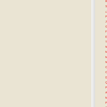
R
S
¿
P
J
G
F
E
T
N
M
M
N
O
O
D
Q
P
A
M
P