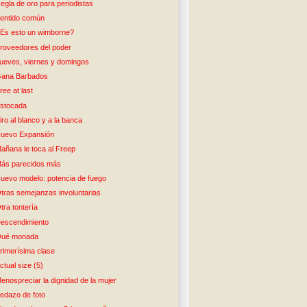
egla de oro para periodistas
entido común
Es esto un wimborne?
roveedores del poder
ueves, viernes y domingos
ana Barbados
ree at last
stocada
iro al blanco y a la banca
uevo Expansión
añana le toca al Freep
ás parecidos más
uevo modelo: potencia de fuego
tras semejanzas involuntarias
tra tontería
escendimiento
ué monada
rimerísima clase
ctual size (5)
enospreciar la dignidad de la mujer
edazo de foto