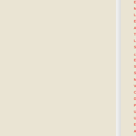
E
M
L
E
A
T
L
S
¿
E
S
S
M
V
C
D
P
U
U
E
A