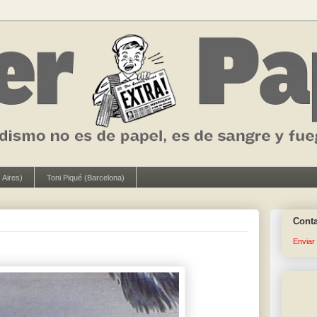
 Aires)
Toni Piqué (Barcelona)
Cont
Enviar