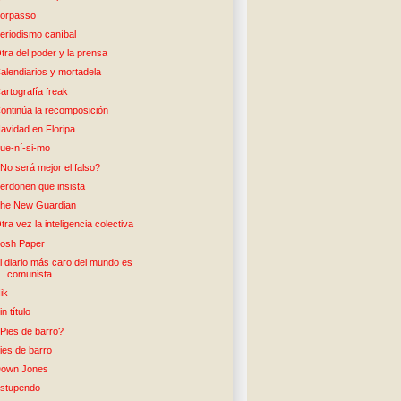
orpasso
eriodismo caníbal
tra del poder y la prensa
alendiarios y mortadela
artografía freak
ontinúa la recomposición
avidad en Floripa
ue-ní-si-mo
No será mejor el falso?
erdonen que insista
he New Guardian
tra vez la inteligencia colectiva
osh Paper
l diario más caro del mundo es
comunista
ik
in título
Pies de barro?
ies de barro
own Jones
stupendo