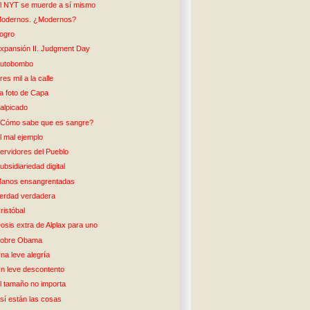
l NYT se muerde a sí mismo
odernos. ¿Modernos?
ogro
xpansión II. Judgment Day
utobombo
res mil a la calle
a foto de Capa
alpicado
Cómo sabe que es sangre?
l mal ejemplo
ervidores del Pueblo
ubsidiariedad digital
anos ensangrentadas
erdad verdadera
ristóbal
osis extra de Alplax para uno
obre Obama
na leve alegría
n leve descontento
l tamaño no importa
sí están las cosas