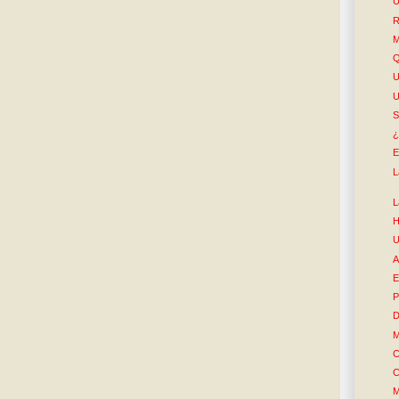
U
R
M
Q
S
¿
E
L
L
H
U
A
E
P
D
M
C
C
M