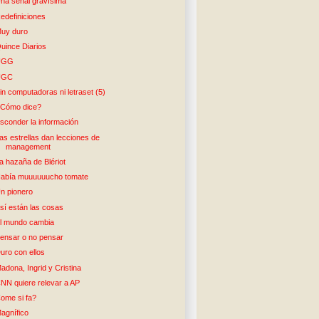
na señal gravísima
edefiniciones
uy duro
uince Diarios
UGG
UGC
in computadoras ni letraset (5)
Cómo dice?
sconder la información
as estrellas dan lecciones de
management
a hazaña de Blériot
abía muuuuuucho tomate
n pionero
sí están las cosas
l mundo cambia
ensar o no pensar
uro con ellos
adona, Ingrid y Cristina
NN quiere relevar a AP
ome si fa?
agnífico