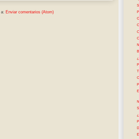
S
 a:
Enviar comentarios (Atom)
P
O
C
C
C
N
B
¿
P
T
O
P
E
N
S
¿
P
D
E