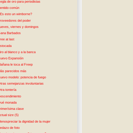
egla de oro para periodistas
entido común
Es esto un wimborne?
roveedores del poder
ueves, viernes y domingos
ana Barbados
ree at last
stocada
iro al blanco y a la banca
uevo Expansión
añana le toca al Freep
ás parecidos más
uevo modelo: potencia de fuego
tras semejanzas involuntarias
tra tontería
escendimiento
ué monada
rimerísima clase
ctual size (5)
enospreciar la dignidad de la mujer
edazo de foto