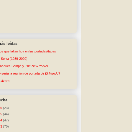
ás leídas
tos que faltan hoy en las portadas/tapas
o Serra (1939-2020)
Jacques Sempé y
The New Yorker
sería la reunión de portada de
El Mundo
?
Lázaro
echa
26
(23)
25
(44)
24
(47)
23
(70)