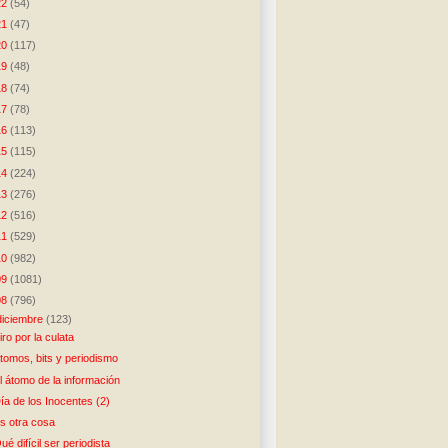
22
(54)
21
(47)
20
(117)
19
(48)
18
(74)
17
(78)
16
(113)
15
(115)
14
(224)
13
(276)
12
(516)
11
(529)
10
(982)
09
(1081)
08
(796)
diciembre
(123)
iro por la culata
tomos, bits y periodismo
l átomo de la información
ía de los Inocentes (2)
s otra cosa
ué difícil ser periodista