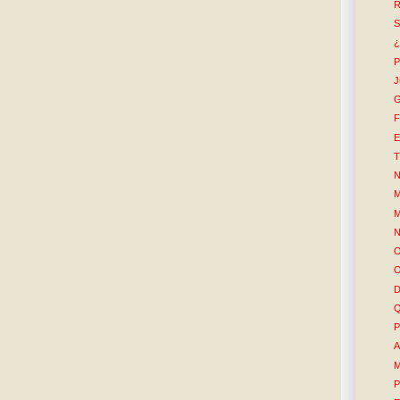
R
S
¿
P
J
G
F
E
T
N
M
M
N
O
O
D
Q
P
A
M
P