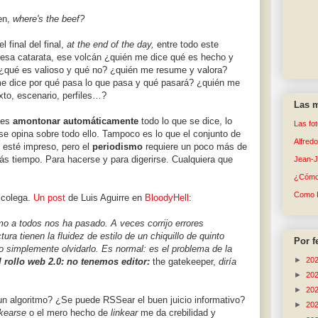
en,
where's the beef?
el final del final,
at the end of the day,
entre todo este
, esa catarata, ese volcán ¿quién me dice qué es hecho y
¿qué es valioso y qué no? ¿quién me resume y valora?
e dice por qué pasa lo que pasa y qué pasará? ¿quién me
xto, escenario, perfiles…?
Las m
 es
amontonar automáticamente
todo lo que se dice, lo
Las fo
 se opina sobre todo ello. Tampoco es lo que el conjunto de
Alfred
 esté impreso, pero el
periodismo
requiere un poco más de
 más tiempo. Para hacerse y para digerirse. Cualquiera que
Jean-
¿Cómo 
Como 
 colega.
Un post
de Luis Aguirre en
BloodyHell
:
mo a todos nos ha pasado. A veces corrijo errores
tura tienen la fluidez de estilo de un chiquillo de quinto
Por f
 o simplemente olvidarlo. Es normal: es el problema de la
►
20
 rollo web 2.0: no tenemos editor:
the gatekeeper
,
diría
►
20
►
20
 un algoritmo? ¿Se puede RSSear el buen juicio informativo?
►
20
nkearse
o el mero hecho de
linkear
me da crebilidad y