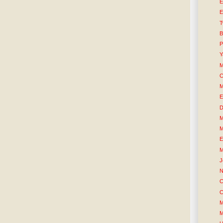
E
E
T
B
P
Y
M
C
M
E
D
M
M
E
M
J
N
C
C
M
M