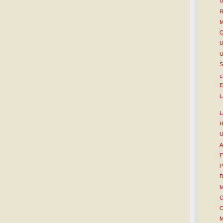
U
R
M
Q
S
¿
E
L
L
H
U
A
E
P
D
M
C
C
M