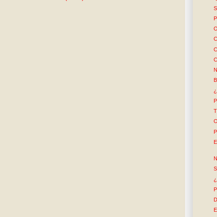
S
P
O
C
C
C
N
B
¿
P
T
O
P
E
N
S
¿
P
D
E