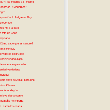
l NYT se muerde a sí mismo
odernos. ¿Modernos?
ogro
xpansión II. Judgment Day
utobombo
res mil a la calle
a foto de Capa
alpicado
Cómo sabe que es sangre?
l mal ejemplo
ervidores del Pueblo
ubsidiariedad digital
anos ensangrentadas
erdad verdadera
ristóbal
osis extra de Alplax para uno
obre Obama
na leve alegría
n leve descontento
l tamaño no importa
sí están las cosas