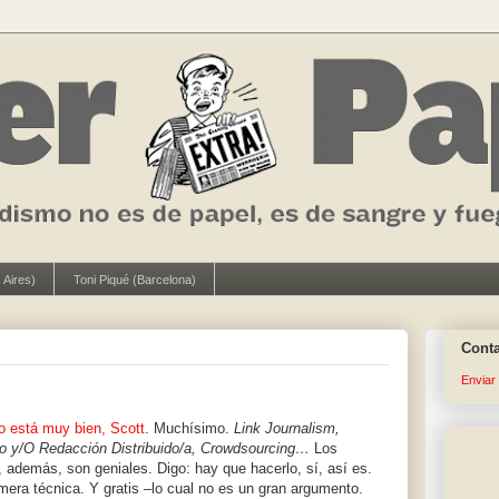
 Aires)
Toni Piqué (Barcelona)
Cont
Enviar
o está muy bien, Scott
. Muchísimo.
Link Journalism,
o y/O Redacción Distribuido/a, Crowdsourcing…
Los
 además, son geniales. Digo: hay que hacerlo, sí, así es.
mera técnica. Y gratis –lo cual no es un gran argumento.