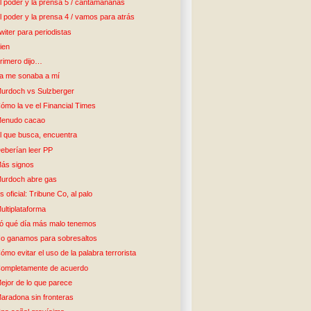
l poder y la prensa 5 / cantamañanas
l poder y la prensa 4 / vamos para atrás
witer para periodistas
ien
rimero dijo…
a me sonaba a mí
urdoch vs Sulzberger
ómo la ve el Financial Times
enudo cacao
l que busca, encuentra
eberían leer PP
ás signos
urdoch abre gas
s oficial: Tribune Co, al palo
ultiplataforma
ó qué día más malo tenemos
o ganamos para sobresaltos
ómo evitar el uso de la palabra terrorista
ompletamente de acuerdo
ejor de lo que parece
aradona sin fronteras