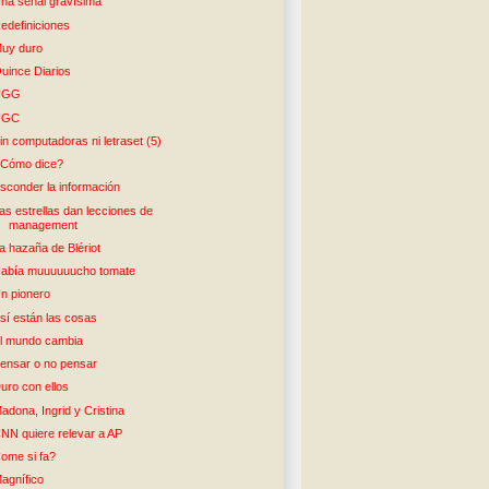
na señal gravísima
edefiniciones
uy duro
uince Diarios
UGG
UGC
in computadoras ni letraset (5)
Cómo dice?
sconder la información
as estrellas dan lecciones de
management
a hazaña de Blériot
abía muuuuuucho tomate
n pionero
sí están las cosas
l mundo cambia
ensar o no pensar
uro con ellos
adona, Ingrid y Cristina
NN quiere relevar a AP
ome si fa?
agnífico