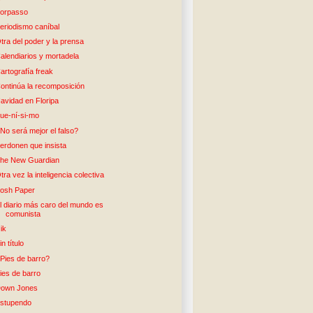
orpasso
eriodismo caníbal
tra del poder y la prensa
alendiarios y mortadela
artografía freak
ontinúa la recomposición
avidad en Floripa
ue-ní-si-mo
No será mejor el falso?
erdonen que insista
he New Guardian
tra vez la inteligencia colectiva
osh Paper
l diario más caro del mundo es
comunista
ik
in título
Pies de barro?
ies de barro
own Jones
stupendo