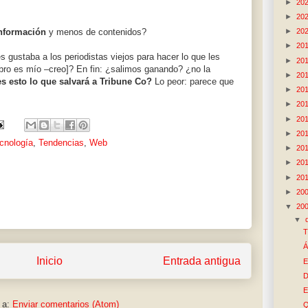
►
20
►
20
►
20
nformación
y menos de contenidos?
►
20
 gustaba a los periodistas viejos para hacer lo que les
►
20
bro es mío –creo]? En fin: ¿salimos ganando? ¿no la
►
20
s esto lo que salvará a Tribune Co?
Lo peor: parece que
►
20
►
20
►
20
►
20
cnología
,
Tendencias
,
Web
►
20
►
20
►
20
►
20
▼
20
▼
T
Á
Inicio
Entrada antigua
E
D
E
 a:
Enviar comentarios (Atom)
Q