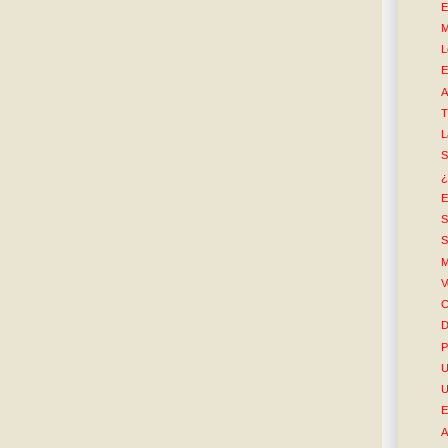
E
M
L
E
A
T
L
S
¿
E
S
S
M
V
C
D
P
U
U
E
A