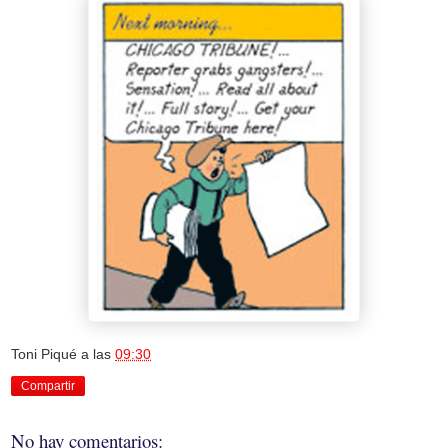
Toni Piqué
a las
09:30
Compartir
No hay comentarios: