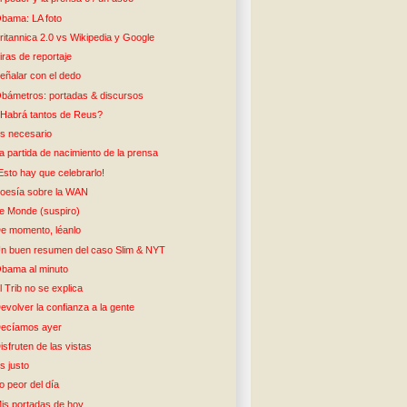
bama: LA foto
ritannica 2.0 vs Wikipedia y Google
iras de reportaje
eñalar con el dedo
bámetros: portadas & discursos
Habrá tantos de Reus?
s necesario
a partida de nacimiento de la prensa
Esto hay que celebrarlo!
oesía sobre la WAN
e Monde (suspiro)
e momento, léanlo
n buen resumen del caso Slim & NYT
bama al minuto
l Trib no se explica
evolver la confianza a la gente
ecíamos ayer
isfruten de las vistas
s justo
o peor del día
is portadas de hoy