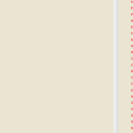
Í
E
P
N
E
I
E
W
R
C
C
R
C
C
G
M
S
S
S
S
M