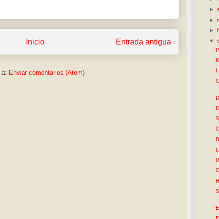
►
►
►
Inicio
Entrada antigua
▼
P
K
L
 a:
Enviar comentarios (Atom)
G
D
D
S
C
B
L
R
C
H
S
E
E