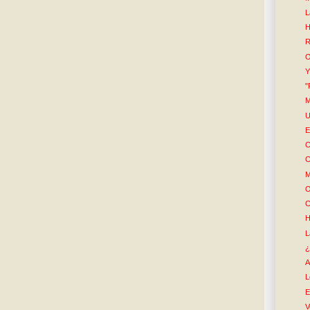
L
H
R
O
Y
"
M
U
E
C
C
M
O
C
H
L
¿
A
L
E
V