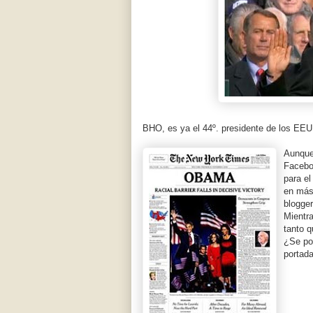
BHO, es ya el 44º. presidente de los EEUU
Aunqu
Facebo
para e
en más
blogg
Mientra
tanto q
¿Se po
portad