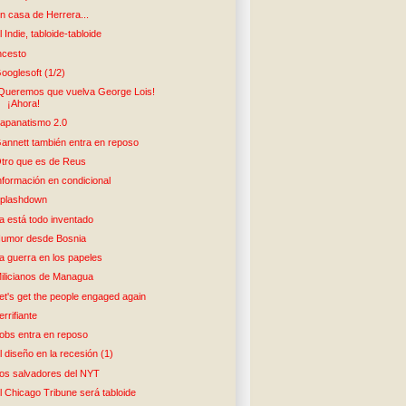
n casa de Herrera...
l Indie, tabloide-tabloide
ncesto
ooglesoft (1/2)
Queremos que vuelva George Lois!
¡Ahora!
apanatismo 2.0
annett también entra en reposo
tro que es de Reus
nformación en condicional
plashdown
a está todo inventado
umor desde Bosnia
a guerra en los papeles
ilicianos de Managua
et's get the people engaged again
errifiante
obs entra en reposo
l diseño en la recesión (1)
os salvadores del NYT
l Chicago Tribune será tabloide