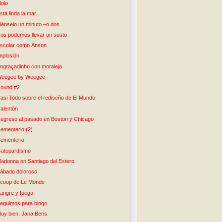
dolo
stá linda la mar
iénselo un minuto –o dos
os podemos llevar un susto
scolar como Ánson
mplosión
ngraçadinho con moraleja
eegee by Weegee
ound #2
asi Todo sobre el rediseño de El Mundo
alentón
egreso al pasado en Boston y Chicago
ementerio (2)
ementerio
atopardismo
adonna en Santiago del Estero
ábado doloroso
coop de Le Monde
angre y fuego
eguimos para bingo
uy bien, Jana Beris