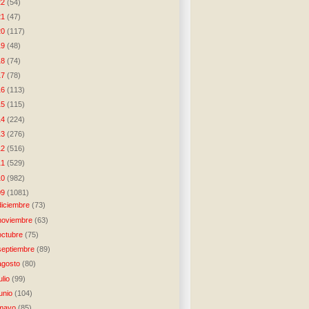
22
(54)
21
(47)
20
(117)
19
(48)
18
(74)
17
(78)
16
(113)
15
(115)
14
(224)
13
(276)
12
(516)
11
(529)
10
(982)
09
(1081)
diciembre
(73)
noviembre
(63)
octubre
(75)
septiembre
(89)
agosto
(80)
julio
(99)
junio
(104)
mayo
(85)