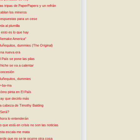
as tripas de PaperPapers y un refrán
ablan los mineros
espuestas para un cese
da al plumilla
 esto es lo que hay
Remake America"
uñequitos, dummies (The Original)
na nueva era
l País se pone las pilas
hiche se va a calentar
oncesión
uñequitos, dummies
-ba-ma
ómo pinta en El País
ay que decirlo más
a cabeza de Timothy Balding
Será?
hora lo entenderán
o que está en crisis no son las noticias
sta escala me mata
erde que no se te ocurre otra cosa