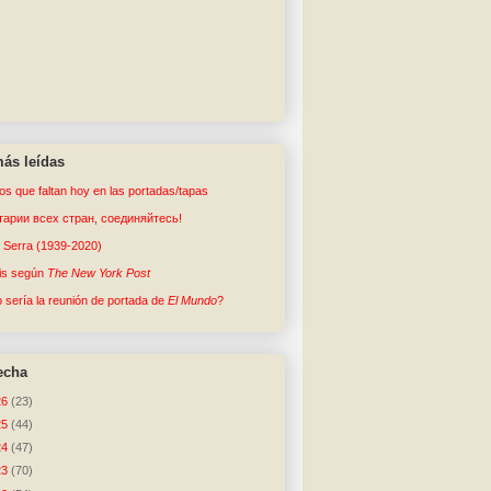
ás leídas
tos que faltan hoy en las portadas/tapas
арии всех стран, соединяйтесь!
o Serra (1939-2020)
sis según
The New York Post
sería la reunión de portada de
El Mundo
?
echa
26
(23)
25
(44)
24
(47)
23
(70)