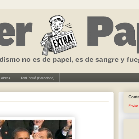
 Aires)
Toni Piqué (Barcelona)
Cont
Enviar