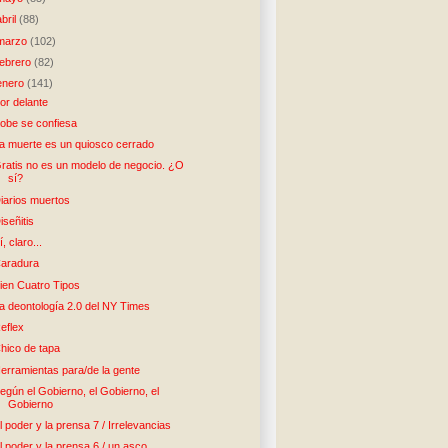
abril
(88)
marzo
(102)
febrero
(82)
enero
(141)
or delante
obe se confiesa
a muerte es un quiosco cerrado
ratis no es un modelo de negocio. ¿O
sí?
iarios muertos
iseñitis
í, claro...
aradura
ien Cuatro Tipos
a deontología 2.0 del NY Times
eflex
hico de tapa
erramientas para/de la gente
egún el Gobierno, el Gobierno, el
Gobierno
l poder y la prensa 7 / Irrelevancias
l poder y la prensa 6 / un asco