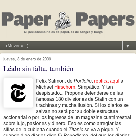
▼
jueves, 8 de enero de 2009
Léalo sin falta, también
Felix Salmon, de
Portfolio
,
replica aquí
a
Michael
Hirschorn.
Simpático. Y tan
despistado... Propone defenderse de las
famosas 180 divisiones de Stalin con un
tirachinas y mucha ilusión. Si los diarios se
salvan no será por su doble estructura
accionarial o por los ingresos de un magazine cuatrimestral
sobre lujo, pasiones y dinero. Eso es como arreglar las
sillas de la cubierta cuando el
Titanic
se va a pique. Y
cuando digo diarios digo
El Periodismo,
del que los diarios