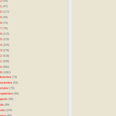
22
(54)
21
(47)
20
(117)
19
(48)
18
(74)
17
(78)
16
(113)
15
(115)
14
(224)
13
(276)
12
(516)
11
(529)
10
(982)
09
(1081)
diciembre
(73)
noviembre
(63)
octubre
(75)
septiembre
(89)
agosto
(80)
julio
(99)
junio
(104)
mayo
(85)