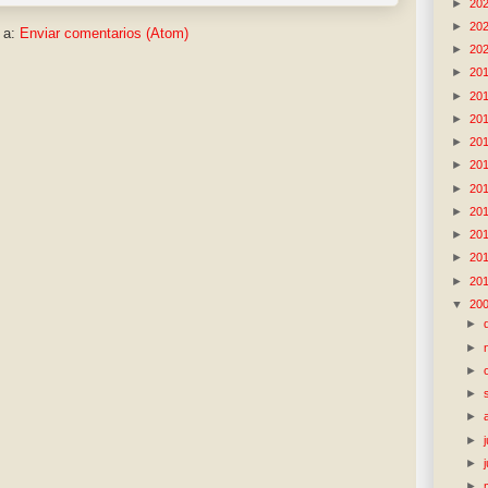
►
20
►
20
 a:
Enviar comentarios (Atom)
►
20
►
20
►
20
►
20
►
20
►
20
►
20
►
20
►
20
►
20
►
20
▼
20
►
►
►
►
►
►
►
►