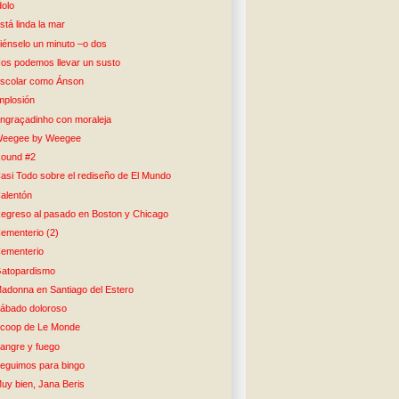
dolo
stá linda la mar
iénselo un minuto –o dos
os podemos llevar un susto
scolar como Ánson
mplosión
ngraçadinho con moraleja
eegee by Weegee
ound #2
asi Todo sobre el rediseño de El Mundo
alentón
egreso al pasado en Boston y Chicago
ementerio (2)
ementerio
atopardismo
adonna en Santiago del Estero
ábado doloroso
coop de Le Monde
angre y fuego
eguimos para bingo
uy bien, Jana Beris