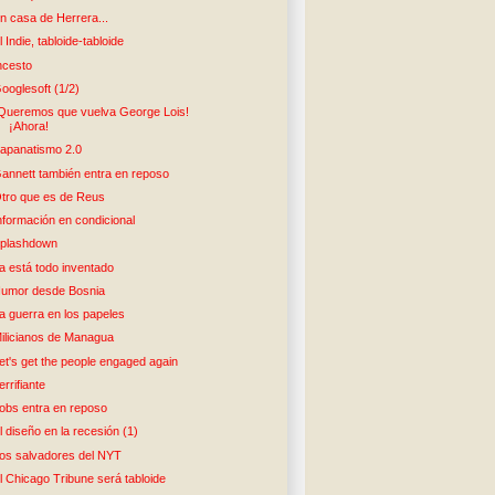
n casa de Herrera...
l Indie, tabloide-tabloide
ncesto
ooglesoft (1/2)
Queremos que vuelva George Lois!
¡Ahora!
apanatismo 2.0
annett también entra en reposo
tro que es de Reus
nformación en condicional
plashdown
a está todo inventado
umor desde Bosnia
a guerra en los papeles
ilicianos de Managua
et's get the people engaged again
errifiante
obs entra en reposo
l diseño en la recesión (1)
os salvadores del NYT
l Chicago Tribune será tabloide