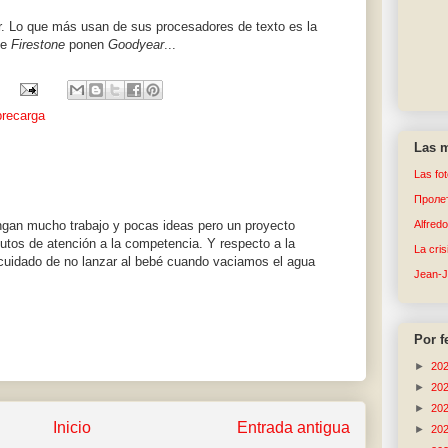
r. Lo que más usan de sus procesadores de texto es la
ce
Firestone
ponen
Goodyear
...
recarga
Las m
Las fo
Пролет
ngan mucho trabajo y pocas ideas pero un proyecto
Alfred
tos de atención a la competencia. Y respecto a la
La cri
 cuidado de no lanzar al bebé cuando vaciamos el agua
Jean-
Por f
►
20
►
20
►
20
Inicio
Entrada antigua
►
20