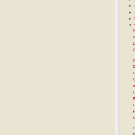
►
►
►
▼
P
K
L
G
D
D
S
C
B
L
R
C
H
S
E
E