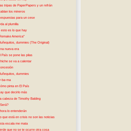
as tripas de PaperPapers y un refrán
ablan los mineros
espuestas para un cese
da al plumilla
 esto es lo que hay
Remake America"
uñequitos, dummies (The Original)
na nueva era
l País se pone las pilas
hiche se va a calentar
oncesión
uñequitos, dummies
-ba-ma
ómo pinta en El País
ay que decirlo más
a cabeza de Timothy Balding
Será?
hora lo entenderán
o que está en crisis no son las noticias
sta escala me mata
erde que no se te ocurre otra cosa