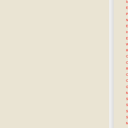
Í
E
P
N
E
I
E
W
R
C
C
R
C
C
G
M
S
S
S
S
M