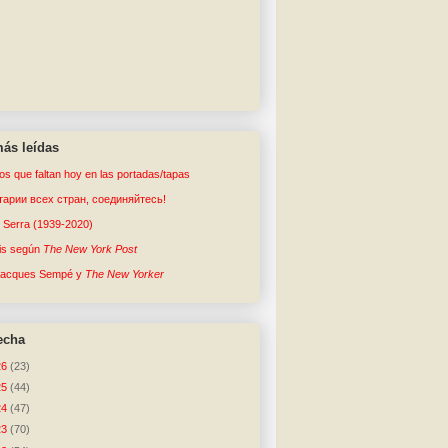
ás leídas
tos que faltan hoy en las portadas/tapas
арии всех стран, соединяйтесь!
o Serra (1939-2020)
sis según
The New York Post
Jacques Sempé y
The New Yorker
echa
26
(23)
25
(44)
24
(47)
23
(70)