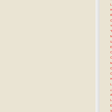
L
H
R
O
Y
"
M
U
E
C
C
M
O
C
H
L
¿
A
L
E
V