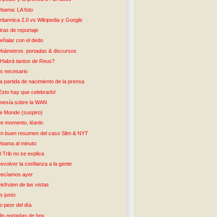
bama: LA foto
ritannica 2.0 vs Wikipedia y Google
iras de reportaje
eñalar con el dedo
bámetros: portadas & discursos
Habrá tantos de Reus?
s necesario
a partida de nacimiento de la prensa
Esto hay que celebrarlo!
oesía sobre la WAN
e Monde (suspiro)
e momento, léanlo
n buen resumen del caso Slim & NYT
bama al minuto
l Trib no se explica
evolver la confianza a la gente
ecíamos ayer
isfruten de las vistas
s justo
o peor del día
is portadas de hoy