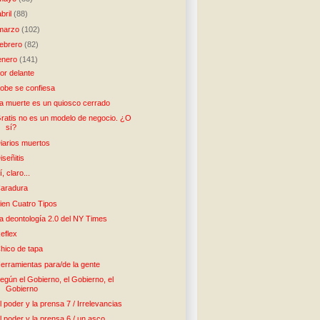
abril
(88)
marzo
(102)
febrero
(82)
enero
(141)
or delante
obe se confiesa
a muerte es un quiosco cerrado
ratis no es un modelo de negocio. ¿O
sí?
iarios muertos
iseñitis
í, claro...
aradura
ien Cuatro Tipos
a deontología 2.0 del NY Times
eflex
hico de tapa
erramientas para/de la gente
egún el Gobierno, el Gobierno, el
Gobierno
l poder y la prensa 7 / Irrelevancias
l poder y la prensa 6 / un asco