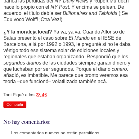
banca las pérdidas del
NY Daily News
y Rupert Murdoch
hace lo propio con el
NY Post.
Y encima se pelean. De
acuerdo, el título debía ser
Billionaires and Tabloids
(¡Se
Equivocó Wolff! ¡Otra Vez!).
¿Y la moraleja local?
Ya va, ya va. Cuando Alfonso de
Salas presentó el caso sobre
El Mundo
en el IESE de
Barcelona, allá por 1992 o 1993, le pregunté si no le daba
vértigo todo ese sistema solar de ediciones locales y
regionales que estaban organizando. Respondió que los
segundos diarios
de las ciudades siempre ganan dinero y
que luchaban por ser segundos. Porque el diario
cunero,
añadió, es imbatible. Me parece que pronto veremos esa
teoría –que funcionó– volatilizada también acá.
Toni Piqué
a las
23:46
Compartir
No hay comentarios:
Los comentarios nuevos no están permitidos.