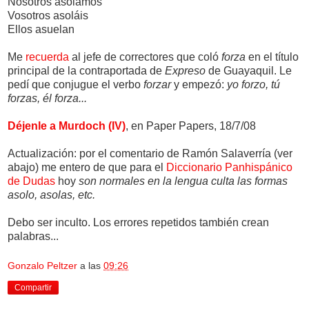
Nosotros asolamos
Vosotros asoláis
Ellos asuelan
Me
recuerda
al jefe de correctores que coló
forza
en el título
principal de la contraportada de
Expreso
de Guayaquil. Le
pedí que conjugue el verbo
forzar
y empezó:
yo forzo, tú
forzas, él forza...
Déjenle a Murdoch (IV)
, en Paper Papers, 18/7/08
Actualización: por el comentario de Ramón Salaverría (ver
abajo) me entero de que para el
Diccionario Panhispánico
de Dudas
hoy
son normales en la lengua culta las formas
asolo, asolas, etc.
Debo ser inculto. Los errores repetidos también crean
palabras...
Gonzalo Peltzer
a las
09:26
Compartir