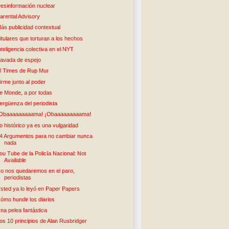
esinformación nuclear
arental Advisory
ás publicidad contextual
itulares que torturan a los hechos
nteligencia colectiva en el NYT
avada de espejo
l Times de Rup Mur
irme junto al poder
e Monde, a por todas
ergüenza del periodista
Obaaaaaaaaama! ¡Obaaaaaaaaama!
o histórico ya es una vulgaridad
4 Argumentos para no cambiar nunca
nada
ou Tube de la Policía Nacional: Not
Available
o nos quedaremos en el paro,
periodistas
sted ya lo leyó en Paper Papers
ómo hundir los diarios
na pelea fantástica
os 10 principios de Alan Rusbridger