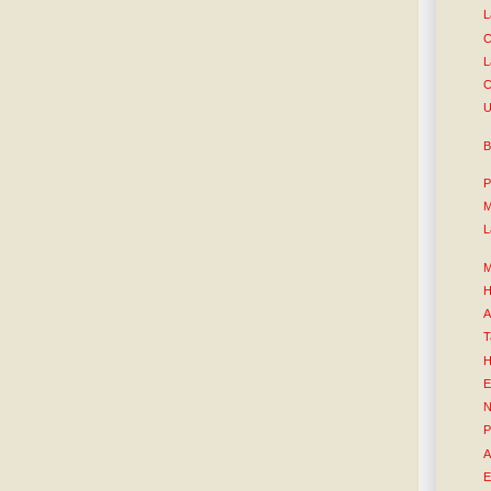
L
C
L
C
U
B
P
M
L
M
H
A
T
H
E
N
P
A
E