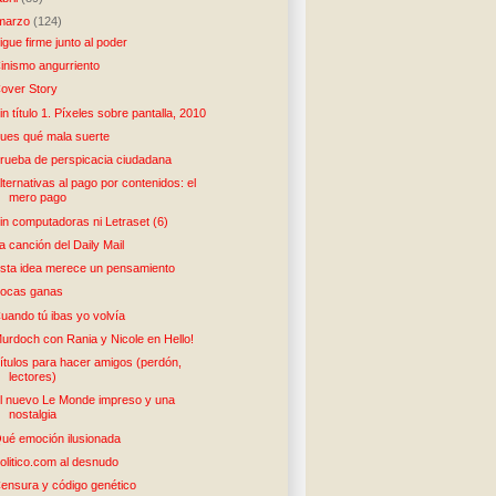
marzo
(124)
igue firme junto al poder
inismo angurriento
over Story
in título 1. Píxeles sobre pantalla, 2010
ues qué mala suerte
rueba de perspicacia ciudadana
lternativas al pago por contenidos: el
mero pago
in computadoras ni Letraset (6)
a canción del Daily Mail
sta idea merece un pensamiento
ocas ganas
uando tú ibas yo volvía
urdoch con Rania y Nicole en Hello!
ítulos para hacer amigos (perdón,
lectores)
l nuevo Le Monde impreso y una
nostalgia
ué emoción ilusionada
olitico.com al desnudo
ensura y código genético