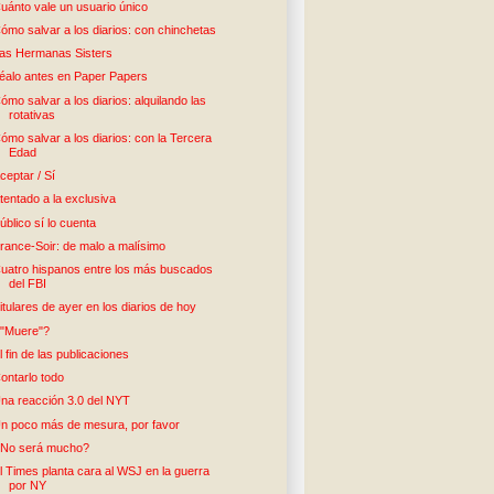
uánto vale un usuario único
ómo salvar a los diarios: con chinchetas
as Hermanas Sisters
éalo antes en Paper Papers
ómo salvar a los diarios: alquilando las
rotativas
ómo salvar a los diarios: con la Tercera
Edad
ceptar / Sí
tentado a la exclusiva
úblico sí lo cuenta
rance-Soir: de malo a malísimo
uatro hispanos entre los más buscados
del FBI
itulares de ayer en los diarios de hoy
"Muere"?
l fin de las publicaciones
ontarlo todo
na reacción 3.0 del NYT
n poco más de mesura, por favor
No será mucho?
l Times planta cara al WSJ en la guerra
por NY