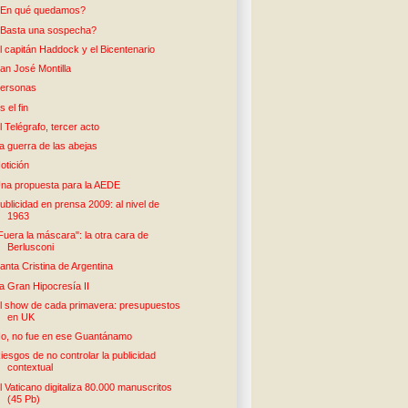
En qué quedamos?
Basta una sospecha?
l capitán Haddock y el Bicentenario
an José Montilla
ersonas
s el fin
l Telégrafo, tercer acto
a guerra de las abejas
otición
na propuesta para la AEDE
ublicidad en prensa 2009: al nivel de
1963
Fuera la máscara": la otra cara de
Berlusconi
anta Cristina de Argentina
a Gran Hipocresía II
l show de cada primavera: presupuestos
en UK
o, no fue en ese Guantánamo
iesgos de no controlar la publicidad
contextual
l Vaticano digitaliza 80.000 manuscritos
(45 Pb)