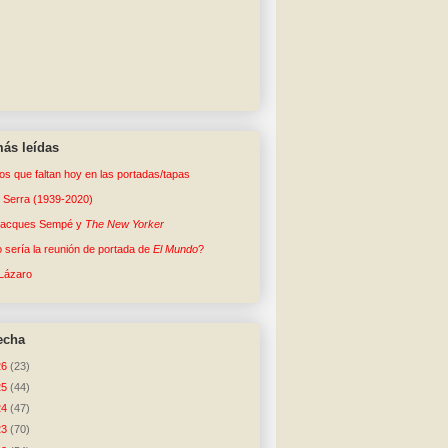
ás leídas
tos que faltan hoy en las portadas/tapas
o Serra (1939-2020)
Jacques Sempé y
The New Yorker
sería la reunión de portada de
El Mundo
?
Lázaro
echa
26
(23)
25
(44)
24
(47)
23
(70)