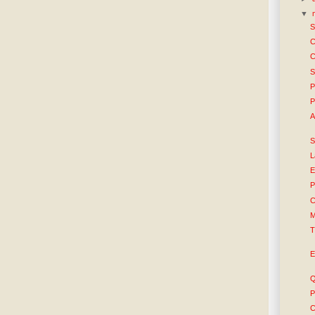
▼
S
C
C
S
P
P
A
S
L
E
P
C
M
T
E
Q
P
C