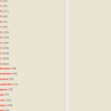
22
(54)
21
(47)
20
(117)
19
(48)
18
(74)
17
(78)
16
(113)
15
(115)
14
(224)
13
(276)
12
(516)
11
(529)
10
(982)
diciembre
(58)
noviembre
(56)
octubre
(63)
septiembre
(72)
agosto
(78)
julio
(77)
junio
(115)
mayo
(108)
abril
(89)