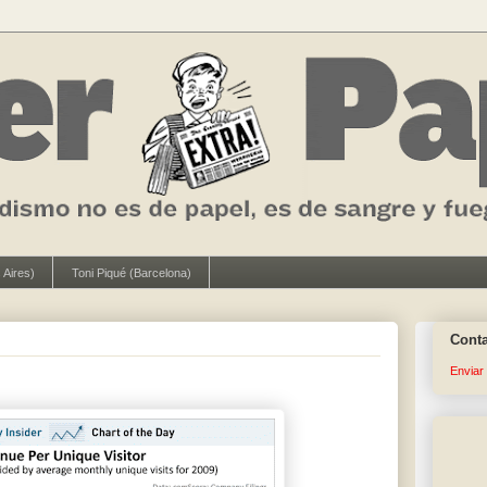
 Aires)
Toni Piqué (Barcelona)
Cont
Enviar