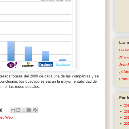
Las m
Las fo
Alfred
Jean-
¿Cómo 
 ingresos totales del 2009 de cada una de las compañías y se
Como 
Conclusión: los buscadores sacan la mayor rentabilidad de
timo, las redes sociales.
Por f
►
20
►
20
os
,
Web
►
20
►
20