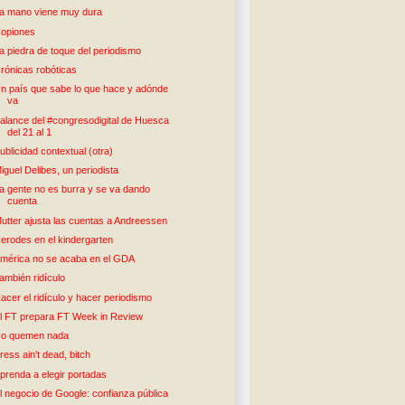
a mano viene muy dura
opiones
a piedra de toque del periodismo
rónicas robóticas
n país que sabe lo que hace y adónde
va
alance del #congresodigital de Huesca
del 21 al 1
ublicidad contextual (otra)
iguel Delibes, un periodista
a gente no es burra y se va dando
cuenta
utter ajusta las cuentas a Andreessen
erodes en el kindergarten
mérica no se acaba en el GDA
ambién ridículo
acer el ridículo y hacer periodismo
l FT prepara FT Week in Review
o quemen nada
ress ain't dead, bitch
prenda a elegir portadas
l negocio de Google: confianza pública