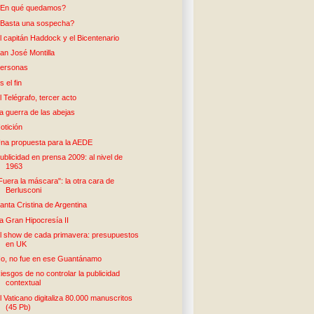
En qué quedamos?
Basta una sospecha?
l capitán Haddock y el Bicentenario
an José Montilla
ersonas
s el fin
l Telégrafo, tercer acto
a guerra de las abejas
otición
na propuesta para la AEDE
ublicidad en prensa 2009: al nivel de
1963
Fuera la máscara": la otra cara de
Berlusconi
anta Cristina de Argentina
a Gran Hipocresía II
l show de cada primavera: presupuestos
en UK
o, no fue en ese Guantánamo
iesgos de no controlar la publicidad
contextual
l Vaticano digitaliza 80.000 manuscritos
(45 Pb)