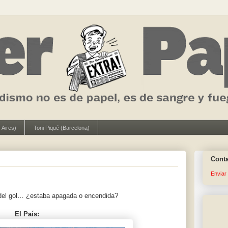
 Aires)
Toni Piqué (Barcelona)
Cont
Enviar
s del gol… ¿estaba apagada o encendida?
El País: