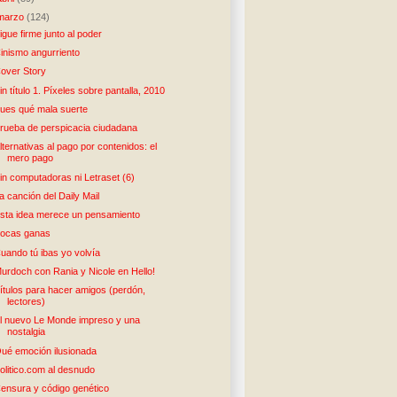
marzo
(124)
igue firme junto al poder
inismo angurriento
over Story
in título 1. Píxeles sobre pantalla, 2010
ues qué mala suerte
rueba de perspicacia ciudadana
lternativas al pago por contenidos: el
mero pago
in computadoras ni Letraset (6)
a canción del Daily Mail
sta idea merece un pensamiento
ocas ganas
uando tú ibas yo volvía
urdoch con Rania y Nicole en Hello!
ítulos para hacer amigos (perdón,
lectores)
l nuevo Le Monde impreso y una
nostalgia
ué emoción ilusionada
olitico.com al desnudo
ensura y código genético