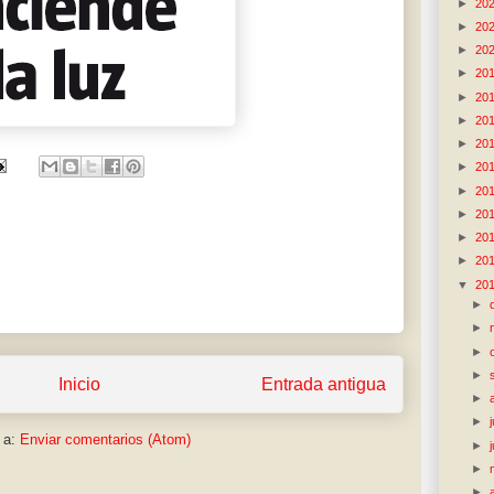
►
20
►
20
►
20
►
20
►
20
►
20
►
20
►
20
►
20
►
20
►
20
►
20
▼
20
►
►
►
►
Inicio
Entrada antigua
►
►
 a:
Enviar comentarios (Atom)
►
►
►