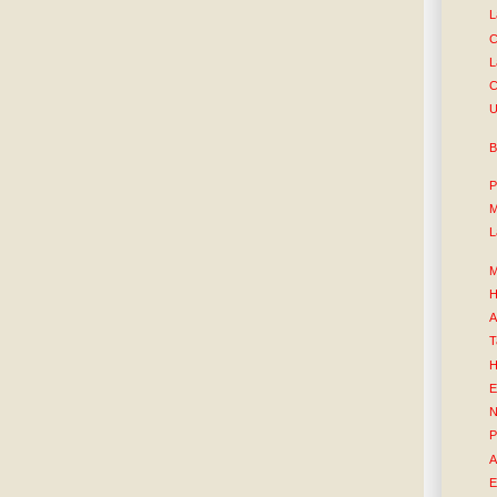
L
C
L
C
U
B
P
M
L
M
H
A
T
H
E
N
P
A
E