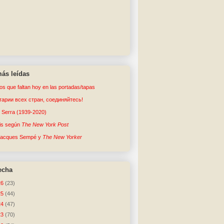
ás leídas
tos que faltan hoy en las portadas/tapas
арии всех стран, соединяйтесь!
o Serra (1939-2020)
sis según
The New York Post
Jacques Sempé y
The New Yorker
echa
26
(23)
25
(44)
24
(47)
23
(70)