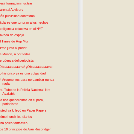
esinformación nuclear
arental Advisory
ás publicidad contextual
itulares que torturan a los hechos
nteligencia colectiva en el NYT
avada de espejo
l Times de Rup Mur
irme junto al poder
e Monde, a por todas
ergüenza del periodista
Obaaaaaaaaama! ¡Obaaaaaaaaama!
o histórico ya es una vulgaridad
4 Argumentos para no cambiar nunca
nada
ou Tube de la Policía Nacional: Not
Available
o nos quedaremos en el paro,
periodistas
sted ya lo leyó en Paper Papers
ómo hundir los diarios
na pelea fantástica
os 10 principios de Alan Rusbridger