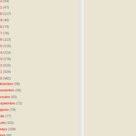
22
(54)
21
(47)
20
(117)
19
(48)
18
(74)
17
(78)
16
(113)
15
(115)
14
(224)
13
(276)
12
(516)
11
(529)
10
(982)
diciembre
(58)
noviembre
(56)
octubre
(63)
septiembre
(72)
agosto
(78)
julio
(77)
junio
(115)
mayo
(108)
abril
(89)