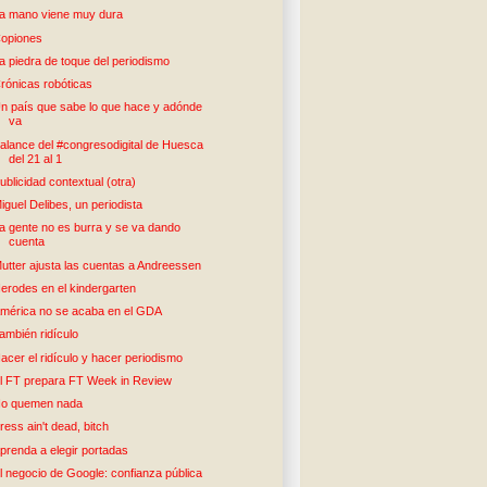
a mano viene muy dura
opiones
a piedra de toque del periodismo
rónicas robóticas
n país que sabe lo que hace y adónde
va
alance del #congresodigital de Huesca
del 21 al 1
ublicidad contextual (otra)
iguel Delibes, un periodista
a gente no es burra y se va dando
cuenta
utter ajusta las cuentas a Andreessen
erodes en el kindergarten
mérica no se acaba en el GDA
ambién ridículo
acer el ridículo y hacer periodismo
l FT prepara FT Week in Review
o quemen nada
ress ain't dead, bitch
prenda a elegir portadas
l negocio de Google: confianza pública