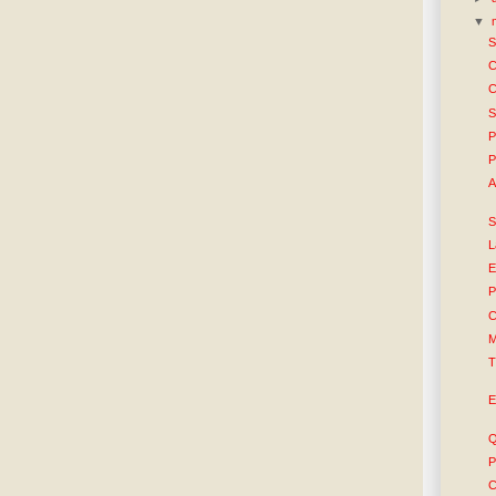
▼
S
C
C
S
P
P
A
S
L
E
P
C
M
T
E
Q
P
C