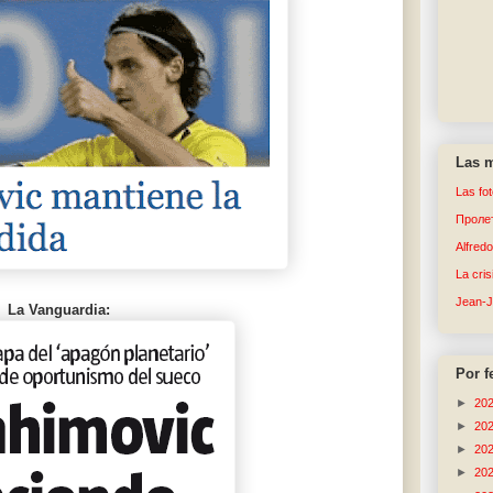
Las m
Las fo
Пролет
Alfred
La cri
Jean-
La Vanguardi
a:
Por f
►
20
►
20
►
20
►
20