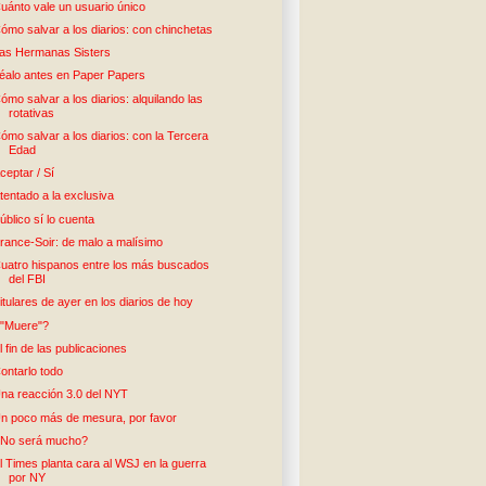
uánto vale un usuario único
ómo salvar a los diarios: con chinchetas
as Hermanas Sisters
éalo antes en Paper Papers
ómo salvar a los diarios: alquilando las
rotativas
ómo salvar a los diarios: con la Tercera
Edad
ceptar / Sí
tentado a la exclusiva
úblico sí lo cuenta
rance-Soir: de malo a malísimo
uatro hispanos entre los más buscados
del FBI
itulares de ayer en los diarios de hoy
"Muere"?
l fin de las publicaciones
ontarlo todo
na reacción 3.0 del NYT
n poco más de mesura, por favor
No será mucho?
l Times planta cara al WSJ en la guerra
por NY