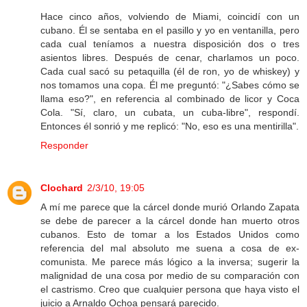
Hace cinco años, volviendo de Miami, coincidí con un
cubano. Él se sentaba en el pasillo y yo en ventanilla, pero
cada cual teníamos a nuestra disposición dos o tres
asientos libres. Después de cenar, charlamos un poco.
Cada cual sacó su petaquilla (él de ron, yo de whiskey) y
nos tomamos una copa. Él me preguntó: "¿Sabes cómo se
llama eso?", en referencia al combinado de licor y Coca
Cola. "Sí, claro, un cubata, un cuba-libre", respondí.
Entonces él sonrió y me replicó: "No, eso es una mentirilla".
Responder
Clochard
2/3/10, 19:05
A mí me parece que la cárcel donde murió Orlando Zapata
se debe de parecer a la cárcel donde han muerto otros
cubanos. Esto de tomar a los Estados Unidos como
referencia del mal absoluto me suena a cosa de ex-
comunista. Me parece más lógico a la inversa; sugerir la
malignidad de una cosa por medio de su comparación con
el castrismo. Creo que cualquier persona que haya visto el
juicio a Arnaldo Ochoa pensará parecido.