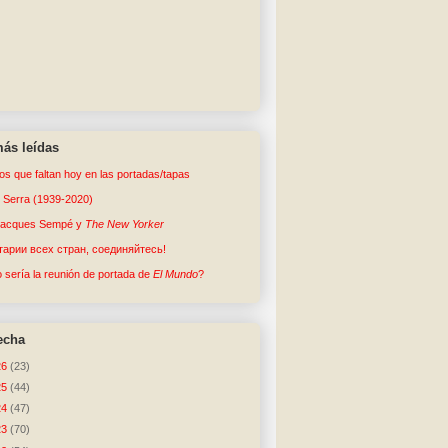
ás leídas
tos que faltan hoy en las portadas/tapas
o Serra (1939-2020)
Jacques Sempé y
The New Yorker
арии всех стран, соединяйтесь!
sería la reunión de portada de
El Mundo
?
echa
26
(23)
25
(44)
24
(47)
23
(70)