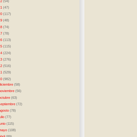
22
(54)
21
(47)
20
(117)
19
(48)
18
(74)
17
(78)
16
(113)
15
(115)
14
(224)
13
(276)
12
(516)
11
(529)
10
(982)
diciembre
(58)
noviembre
(56)
octubre
(63)
septiembre
(72)
agosto
(78)
julio
(77)
junio
(115)
mayo
(108)
abril
(89)