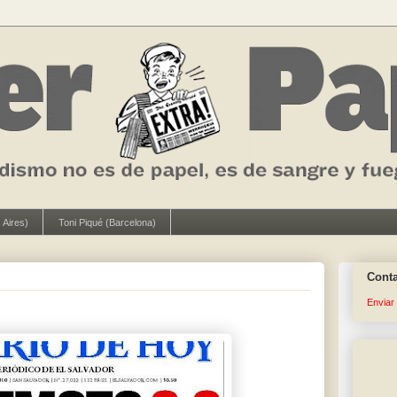
 Aires)
Toni Piqué (Barcelona)
Cont
Enviar