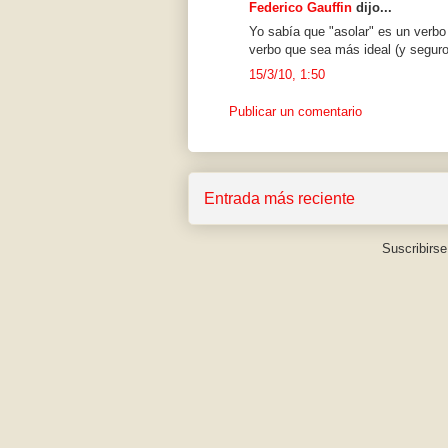
Federico Gauffin
dijo...
Yo sabía que "asolar" es un verbo 
verbo que sea más ideal (y seguro) 
15/3/10, 1:50
Publicar un comentario
Entrada más reciente
Suscribirse