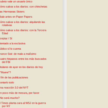
uánto vale un usuario único
ómo salvar a los diarios: con chinchetas
as Hermanas Sisters
éalo antes en Paper Papers
ómo salvar a los diarios: alquilando las
rotativas
ómo salvar a los diarios: con la Tercera
Edad
ceptar / Sí
tentado a la exclusiva
úblico sí lo cuenta
rance-Soir: de malo a malísimo
uatro hispanos entre los más buscados
del FBI
itulares de ayer en los diarios de hoy
"Muere"?
l fin de las publicaciones
ontarlo todo
na reacción 3.0 del NYT
n poco más de mesura, por favor
No será mucho?
l Times planta cara al WSJ en la guerra
por NY