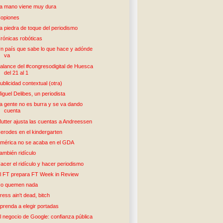
a mano viene muy dura
opiones
a piedra de toque del periodismo
rónicas robóticas
n país que sabe lo que hace y adónde
va
alance del #congresodigital de Huesca
del 21 al 1
ublicidad contextual (otra)
iguel Delibes, un periodista
a gente no es burra y se va dando
cuenta
utter ajusta las cuentas a Andreessen
erodes en el kindergarten
mérica no se acaba en el GDA
ambién ridículo
acer el ridículo y hacer periodismo
l FT prepara FT Week in Review
o quemen nada
ress ain't dead, bitch
prenda a elegir portadas
l negocio de Google: confianza pública