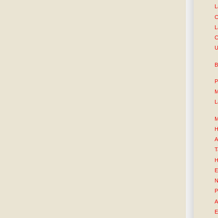
L
C
L
C
U
B
P
M
L
M
H
A
T
H
E
N
P
A
E