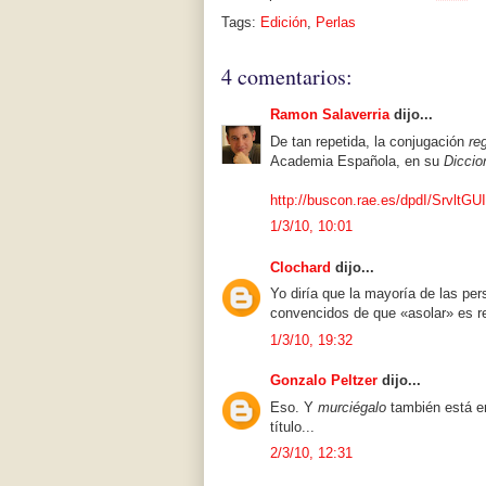
Tags:
Edición
,
Perlas
4 comentarios:
Ramon Salaverria
dijo...
De tan repetida, la conjugación
re
Academia Española, en su
Diccio
http://buscon.rae.es/dpdI/Srvlt
1/3/10, 10:01
Clochard
dijo...
Yo diría que la mayoría de las pe
convencidos de que «asolar» es re
1/3/10, 19:32
Gonzalo Peltzer
dijo...
Eso. Y
murciégalo
también está en
título...
2/3/10, 12:31