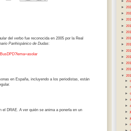
►
20
►
20
►
20
►
20
►
20
►
20
gular
del verbo fue reconocida en 2005 por la Real
►
20
nario Panhispánico de Dudas
:
►
20
►
20
GUIBusDPD?lema=asolar
►
20
►
20
►
20
▼
20
rsonas en España, incluyendo a los periodistas, están
►
gular.
►
►
►
►
 el DRAE. A ver quién se anima a ponerla en un
►
►
►
►