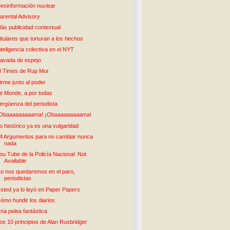
esinformación nuclear
arental Advisory
ás publicidad contextual
itulares que torturan a los hechos
nteligencia colectiva en el NYT
avada de espejo
l Times de Rup Mur
irme junto al poder
e Monde, a por todas
ergüenza del periodista
Obaaaaaaaaama! ¡Obaaaaaaaaama!
o histórico ya es una vulgaridad
4 Argumentos para no cambiar nunca
nada
ou Tube de la Policía Nacional: Not
Available
o nos quedaremos en el paro,
periodistas
sted ya lo leyó en Paper Papers
ómo hundir los diarios
na pelea fantástica
os 10 principios de Alan Rusbridger