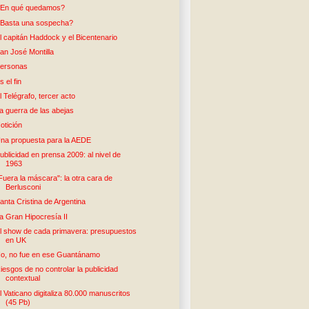
En qué quedamos?
Basta una sospecha?
l capitán Haddock y el Bicentenario
an José Montilla
ersonas
s el fin
l Telégrafo, tercer acto
a guerra de las abejas
otición
na propuesta para la AEDE
ublicidad en prensa 2009: al nivel de
1963
Fuera la máscara": la otra cara de
Berlusconi
anta Cristina de Argentina
a Gran Hipocresía II
l show de cada primavera: presupuestos
en UK
o, no fue en ese Guantánamo
iesgos de no controlar la publicidad
contextual
l Vaticano digitaliza 80.000 manuscritos
(45 Pb)