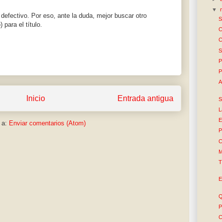
▼
defectivo. Por eso, ante la duda, mejor buscar otro
S
para el título.
C
C
S
P
P
A
Inicio
Entrada antigua
S
L
E
 a:
Enviar comentarios (Atom)
P
C
M
T
E
Q
P
C