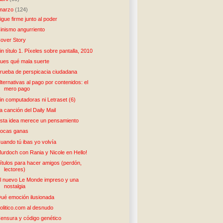
marzo
(124)
igue firme junto al poder
inismo angurriento
over Story
in título 1. Píxeles sobre pantalla, 2010
ues qué mala suerte
rueba de perspicacia ciudadana
lternativas al pago por contenidos: el
mero pago
in computadoras ni Letraset (6)
a canción del Daily Mail
sta idea merece un pensamiento
ocas ganas
uando tú ibas yo volvía
urdoch con Rania y Nicole en Hello!
ítulos para hacer amigos (perdón,
lectores)
l nuevo Le Monde impreso y una
nostalgia
ué emoción ilusionada
olitico.com al desnudo
ensura y código genético