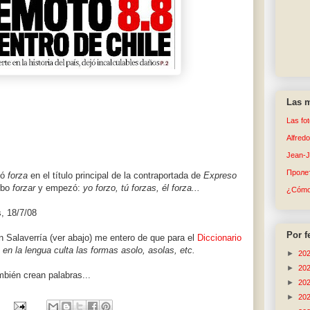
Las m
Las fo
Alfred
Jean-
Пролет
ló
forza
en el título principal de la contraportada de
Expreso
rbo
forzar
y empezó:
yo forzo, tú forzas, él forza...
¿Cómo 
, 18/7/08
Por f
 Salaverría (ver abajo) me entero de que para el
Diccionario
en la lengua culta las formas asolo, asolas, etc.
►
20
►
20
mbién crean palabras...
►
20
►
20