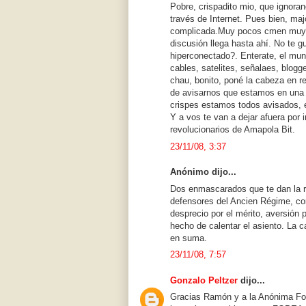
Pobre, crispadito mio, que ignora
través de Internet. Pues bien, majo
complicada.Muy pocos cmen muy b
discusión llega hasta ahí. No te 
hiperconectado?. Enterate, el m
cables, satelites, señalaes, blog
chau, bonito, poné la cabeza en 
de avisarnos que estamos en una r
crispes estamos todos avisados, e
Y a vos te van a dejar afuera por 
revolucionarios de Amapola Bit.
23/11/08, 3:37
Anónimo dijo...
Dos enmascarados que te dan la r
defensores del Ancien Régime, con
desprecio por el mérito, aversión p
hecho de calentar el asiento. La 
en suma.
23/11/08, 7:57
Gonzalo Peltzer
dijo...
Gracias Ramón y a la Anónima Fop