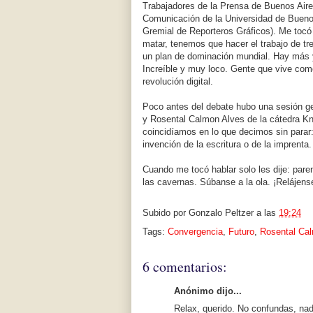
Trabajadores de la Prensa de Buenos Aire
Comunicación de la Universidad de Bueno
Gremial de Reporteros Gráficos). Me tocó 
matar, tenemos que hacer el trabajo de tr
un plan de dominación mundial. Hay más y 
Increíble y muy loco. Gente que vive como
revolución digital.
Poco antes del debate hubo una sesión g
y Rosental Calmon Alves de la cátedra Kn
coincidíamos en lo que decimos sin parar
invención de la escritura o de la imprenta
Cuando me tocó hablar solo les dije: paren
las cavernas. Súbanse a la ola. ¡Relájense
Subido por
Gonzalo Peltzer
a las
19:24
Tags:
Convergencia
,
Futuro
,
Rosental Ca
6 comentarios:
Anónimo dijo...
Relax, querido. No confundas, nad