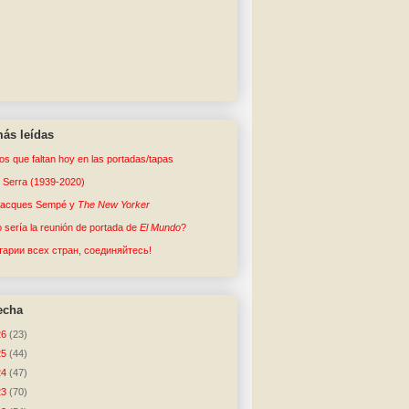
ás leídas
tos que faltan hoy en las portadas/tapas
o Serra (1939-2020)
Jacques Sempé y
The New Yorker
sería la reunión de portada de
El Mundo
?
арии всех стран, соединяйтесь!
echa
26
(23)
25
(44)
24
(47)
23
(70)