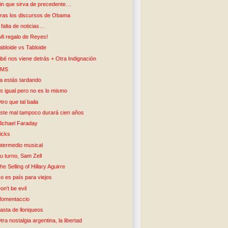
in que sirva de precedente…
ras los discursos de Obama
 falta de noticias…
Mi regalo de Reyes!
abloide vs Tabloide
ibé nos viene detrás + Otra Indignación
SMS
a estás tardando
s igual pero no es lo mismo
tro que tal baila
ste mal tampoco durará cien años
ichael Faraday
icks
ntermedio musical
u turno, Sam Zell
he Selling of Hillary Aguirre
o es país para viejos
on't be evil
omentaccio
asta de lloriqueos
tra nostalgia argentina, la libertad