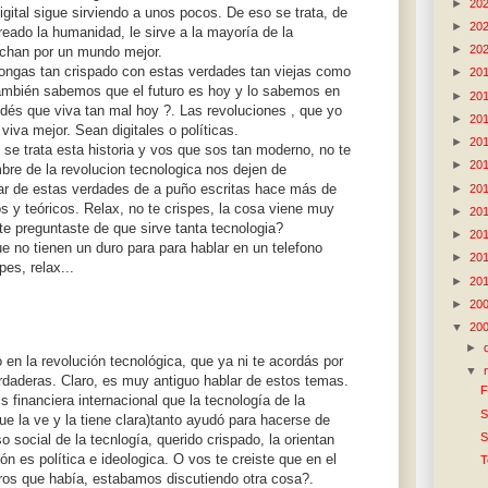
►
20
gital sigue sirviendo a unos pocos. De eso se trata, de
►
20
eado la humanidad, le sirve a la mayoría de la
►
20
uchan por un mundo mejor.
pongas tan crispado con estas verdades tan viejas como
►
20
 también sabemos que el futuro es hoy y lo sabemos en
►
20
ndés que viva tan mal hoy ?. Las revoluciones , que yo
►
20
viva mejor. Sean digitales o políticas.
►
20
e trata esta historia y vos que sos tan moderno, no te
►
20
re de la revolucion tecnologica nos dejen de
esar de estas verdades de a puño escritas hace más de
►
20
s y teóricos. Relax, no te crispes, la cosa viene muy
►
20
te preguntaste de que sirve tanta tecnologia?
►
20
ue no tienen un duro para para hablar en un telefono
►
20
pes, relax...
►
20
►
20
▼
20
►
en la revolución tecnológica, que ya ni te acordás por
▼
rdaderas. Claro, es muy antiguo hablar de estos temas.
F
s financiera internacional que la tecnología de la
S
e la ve y la tiene clara)tanto ayudó para hacerse de
S
so social de la tecnlogía, querido crispado, la orientan
n es política e ideologica. O vos te creiste que en el
T
os que había, estabamos discutiendo otra cosa?.