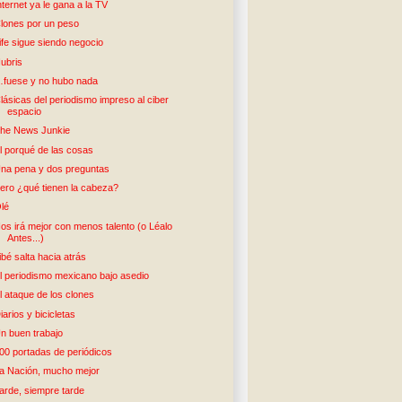
nternet ya le gana a la TV
lones por un peso
ife sigue siendo negocio
ubris
fuese y no hubo nada
lásicas del periodismo impreso al ciber
espacio
he News Junkie
l porqué de las cosas
na pena y dos preguntas
ero ¿qué tienen la cabeza?
lé
os irá mejor con menos talento (o Léalo
Antes...)
ibé salta hacia atrás
l periodismo mexicano bajo asedio
l ataque de los clones
iarios y bicicletas
n buen trabajo
00 portadas de periódicos
a Nación, mucho mejor
arde, siempre tarde