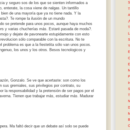
ncia y seguro sos de los que se sienten informados a
S
, enterate, la cosa viene de nalgas. Un tantillo
T
ien de una mayoría que ya no tiene nada. Y la
A
gusta?. Te rompe la ilusión de un mundo
¡
undo se pretende para unos pocos, aunque haya muchos
T
gers y varias chucherías más. Estaré pasada de moda?.
L
remojo y dejate de pavonearte estupidamente con esto
evolucion sólo comparable con la escritura. No te
l problema es que a la fiestetita sólo van unos pocos.
Y
ingenuo, los unos y los otros. Besos tecnologicos y
E
O
E
M
P
azón, Gonzalo. Se ve que acertaste: son como los
I
 sus gremiales, sus privilegios por contrato, su
S
or la responsabilidad y la pretensión de ser pagos por el
T
caverna. Tienen que trabajar más, estudiar más. Madurar
N
D
M
B
era. Ma faltó decir que un debate así solo se puede
O