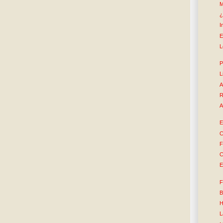
M
¿
I
E
L
P
L
A
R
A
E
C
F
C
E
F
B
H
L