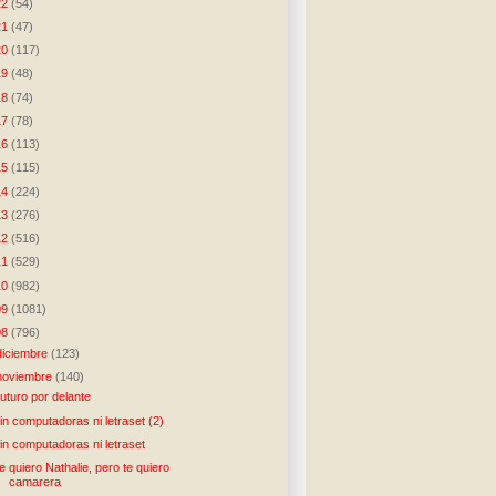
22
(54)
21
(47)
20
(117)
19
(48)
18
(74)
17
(78)
16
(113)
15
(115)
14
(224)
13
(276)
12
(516)
11
(529)
10
(982)
09
(1081)
08
(796)
diciembre
(123)
noviembre
(140)
uturo por delante
in computadoras ni letraset (2)
in computadoras ni letraset
e quiero Nathalie, pero te quiero
camarera