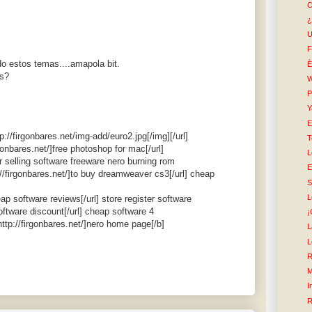
C
¿
U
F
o estos temas....amapola bit.
È
as?
W
P
Y
E
tp://firgonbares.net/img-add/euro2.jpg[/img][/url]
T
rgonbares.net/]free photoshop for mac[/url]
L
car selling software freeware nero burning rom
E
//firgonbares.net/]to buy dreamweaver cs3[/url] cheap
S
L
eap software reviews[/url] store register software
software discount[/url] cheap software 4
¡
ttp://firgonbares.net/]nero home page[/b]
L
L
R
M
I
R