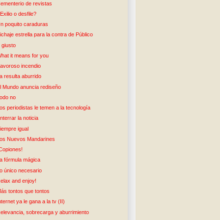
ementerio de revistas
Exilio o desfile?
n poquito caraduras
ichaje estrella para la contra de Público
 giusto
hat it means for you
avoroso incendio
a resulta aburrido
l Mundo anuncia rediseño
odo no
os periodistas le temen a la tecnología
nterrar la noticia
iempre igual
os Nuevos Mandarines
Copiones!
a fórmula mágica
o único necesario
elax and enjoy!
ás tontos que tontos
nternet ya le gana a la tv (II)
elevancia, sobrecarga y aburrimiento