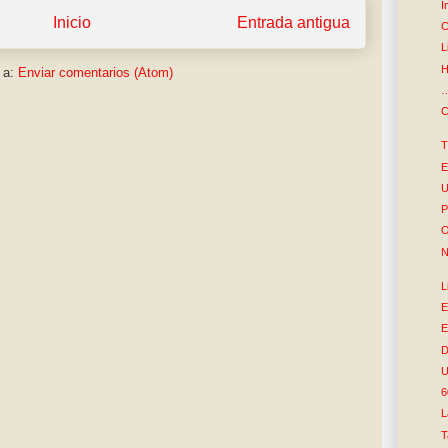
I
Inicio
Entrada antigua
C
L
H
 a:
Enviar comentarios (Atom)
…
C
T
E
U
P
O
N
L
E
E
D
U
6
L
T