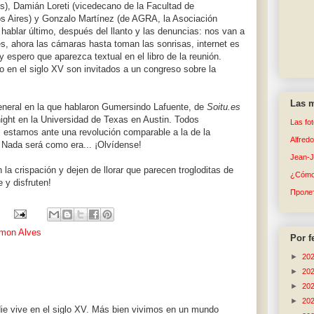
s), Damián Loreti (vicedecano de la Facultad de
s Aires) y Gonzalo Martínez (de AGRA, la Asociación
hablar último, después del llanto y las denuncias: nos van a
es, ahora las cámaras hasta toman las sonrisas, internet es
espero que aparezca textual en el libro de la reunión.
 en el siglo XV son invitados a un congreso sobre la
Las m
eneral en la que hablaron Gumersindo Lafuente, de
Soitu.es
ight en la Universidad de Texas en Austin. Todos
Las fo
: estamos ante una revolución comparable a la de la
Alfred
. Nada será como era... ¡Olvídense!
Jean-
 la crispación y dejen de llorar que parecen trogloditas de
¿Cómo 
 y disfruten!
Пролет
lmon Alves
Por f
►
20
►
20
►
20
►
20
ie vive en el siglo XV. Más bien vivimos en un mundo