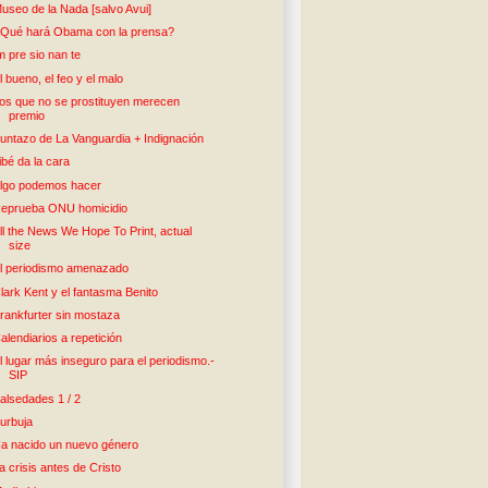
useo de la Nada [salvo Avui]
Qué hará Obama con la prensa?
m pre sio nan te
l bueno, el feo y el malo
os que no se prostituyen merecen
premio
untazo de La Vanguardia + Indignación
ibé da la cara
lgo podemos hacer
eprueba ONU homicidio
ll the News We Hope To Print, actual
size
l periodismo amenazado
lark Kent y el fantasma Benito
rankfurter sin mostaza
alendiarios a repetición
l lugar más inseguro para el periodismo.-
SIP
alsedades 1 / 2
urbuja
a nacido un nuevo género
a crisis antes de Cristo