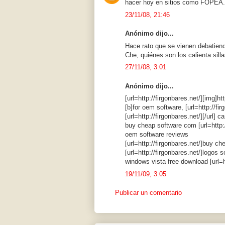
hacer hoy en sitios como FOPEA.
23/11/08, 21:46
Anónimo dijo...
Hace rato que se vienen debatiend
Che, quiénes son los calienta sill
27/11/08, 3:01
Anónimo dijo...
[url=http://firgonbares.net/][img]ht
[b]for oem software, [url=http://fi
[url=http://firgonbares.net/][/url] 
buy cheap software com [url=http:
oem software reviews
[url=http://firgonbares.net/]buy ch
[url=http://firgonbares.net/]logos 
windows vista free download [url=h
19/11/09, 3:05
Publicar un comentario