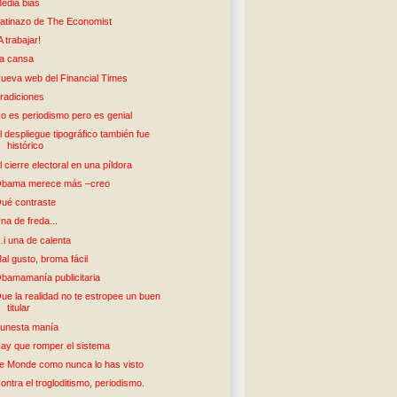
edia bias
atinazo de The Economist
A trabajar!
a cansa
ueva web del Financial Times
radiciones
o es periodismo pero es genial
l despliegue tipográfico también fue
histórico
l cierre electoral en una píldora
bama merece más –creo
ué contraste
na de freda...
i una de calenta
al gusto, broma fácil
bamamanía publicitaria
ue la realidad no te estropee un buen
titular
unesta manía
ay que romper el sistema
e Monde como nunca lo has visto
ontra el trogloditismo, periodismo.