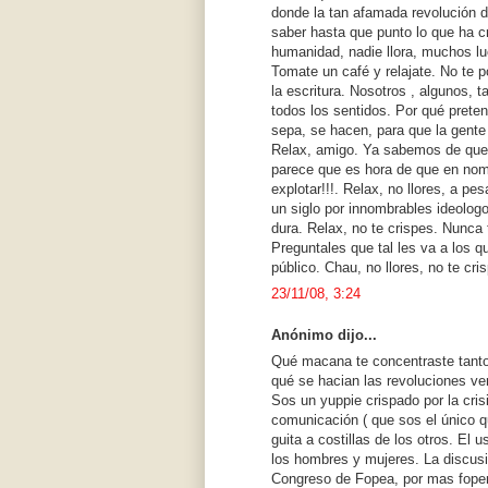
donde la tan afamada revolución di
saber hasta que punto lo que ha cr
humanidad, nadie llora, muchos l
Tomate un café y relajate. No te 
la escritura. Nosotros , algunos,
todos los sentidos. Por qué prete
sepa, se hacen, para que la gente 
Relax, amigo. Ya sabemos de que s
parece que es hora de que en nomb
explotar!!!. Relax, no llores, a p
un siglo por innombrables ideologo
dura. Relax, no te crispes. Nunca 
Preguntales que tal les va a los q
público. Chau, no llores, no te cris
23/11/08, 3:24
Anónimo dijo...
Qué macana te concentraste tanto 
qué se hacian las revoluciones ve
Sos un yuppie crispado por la crisi
comunicación ( que sos el único qu
guita a costillas de los otros. El u
los hombres y mujeres. La discusió
Congreso de Fopea, por mas foper