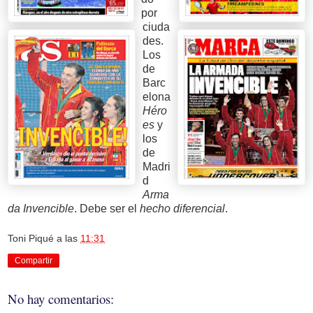
por
ciuda
des.
Los
de
Barc
elona
Héro
es
y
los
de
Madri
d
Arma
da Invencible
. Debe ser el
hecho diferencial
.
Toni Piqué
a las
11:31
Compartir
No hay comentarios: