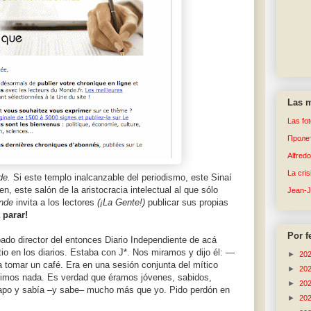
Las m
Las fo
Пролет
Alfred
La cri
de.
Si este templo inalcanzable del periodismo, este Sinaí
n, este salón de la aristocracia intelectual al que sólo
Jean-
nde
invita a los lectores
(¡La Gente!)
publicar sus propias
 parar!
Por f
do director del entonces Diario Independiente de acá
itio en los diarios. Estaba con J*. Nos miramos y dijo él: —
►
20
 tomar un café. Era en una sesión conjunta del mítico
►
20
imos nada. Es verdad que éramos jóvenes, sabidos,
►
20
uapo y sabía –y sabe– mucho más que yo. Pido perdón en
►
20