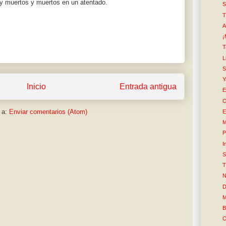
ay muertos y muertos en un atentado.
S
T
A
¡
T
L
Y
Inicio
Entrada antigua
E
O
 a:
Enviar comentarios (Atom)
E
M
P
I
S
T
N
D
M
B
O