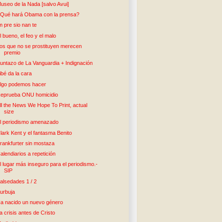
useo de la Nada [salvo Avui]
Qué hará Obama con la prensa?
m pre sio nan te
l bueno, el feo y el malo
os que no se prostituyen merecen
premio
untazo de La Vanguardia + Indignación
ibé da la cara
lgo podemos hacer
eprueba ONU homicidio
ll the News We Hope To Print, actual
size
l periodismo amenazado
lark Kent y el fantasma Benito
rankfurter sin mostaza
alendiarios a repetición
l lugar más inseguro para el periodismo.-
SIP
alsedades 1 / 2
urbuja
a nacido un nuevo género
a crisis antes de Cristo