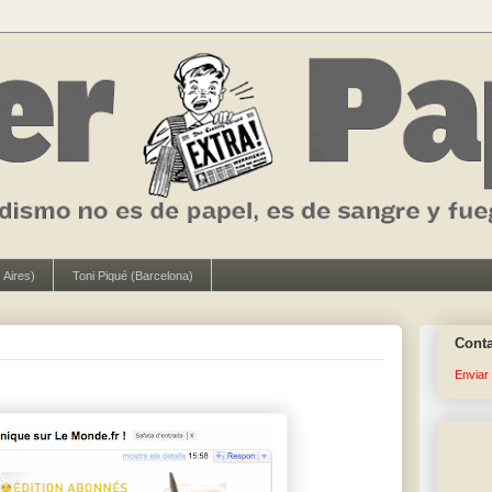
 Aires)
Toni Piqué (Barcelona)
Cont
Enviar