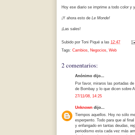
Hoy ese diario se imprime a todo color y 
¡Y ahora esto de
Le Monde!
¡Las sales!
Subido por
Toni Piqué
a las
12:47
Tags:
Cambios
,
Negocios
,
Web
2 comentarios:
Anónimo dijo...
Por favor, miraros las portadas d
de Bombay y lo que dicen sobre A
27/11/08, 14:25
Unknown
dijo...
Tiempos aquellos. Hoy no sólo me 
esperpento. Todo para que al fina
y enfangado en tantas deudas, repr
periodismo esta cada vez más arr