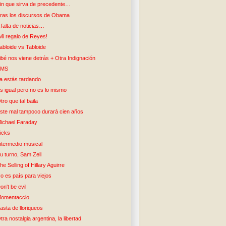
in que sirva de precedente…
ras los discursos de Obama
 falta de noticias…
Mi regalo de Reyes!
abloide vs Tabloide
ibé nos viene detrás + Otra Indignación
SMS
a estás tardando
s igual pero no es lo mismo
tro que tal baila
ste mal tampoco durará cien años
ichael Faraday
icks
ntermedio musical
u turno, Sam Zell
he Selling of Hillary Aguirre
o es país para viejos
on't be evil
omentaccio
asta de lloriqueos
tra nostalgia argentina, la libertad