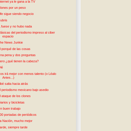
nternet ya le gana a la TV
lones por un peso
ife sigue siendo negocio
ubris
fuese y no hubo nada
lásicas del periodismo impreso al ciber
espacio
he News Junkie
l porqué de las cosas
na pena y dos preguntas
ero ¿qué tienen la cabeza?
lé
os irá mejor con menos talento (o Léalo
Antes...)
ibé salta hacia atrás
l periodismo mexicano bajo asedio
l ataque de los clones
iarios y bicicletas
n buen trabajo
00 portadas de periódicos
a Nación, mucho mejor
arde, siempre tarde