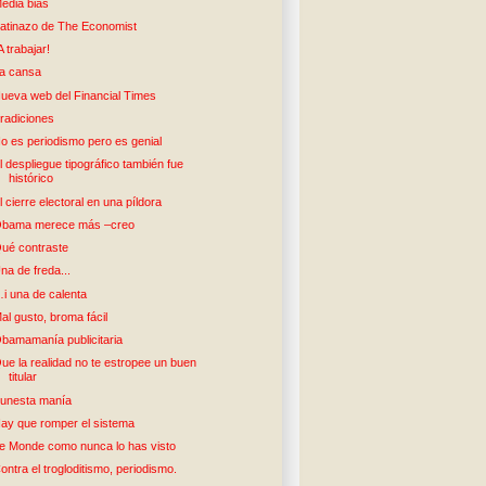
edia bias
atinazo de The Economist
A trabajar!
a cansa
ueva web del Financial Times
radiciones
o es periodismo pero es genial
l despliegue tipográfico también fue
histórico
l cierre electoral en una píldora
bama merece más –creo
ué contraste
na de freda...
i una de calenta
al gusto, broma fácil
bamamanía publicitaria
ue la realidad no te estropee un buen
titular
unesta manía
ay que romper el sistema
e Monde como nunca lo has visto
ontra el trogloditismo, periodismo.