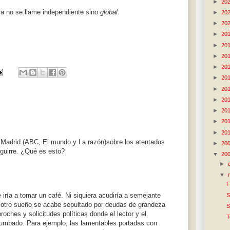
►
20
ya no se llame independiente sino
global.
►
20
►
20
►
20
►
20
►
20
►
20
►
20
►
20
►
20
►
20
►
20
►
20
e Madrid (ABC, El mundo y La razón)sobre los atentados
►
20
guirre. ¿Qué es esto?
▼
20
►
▼
F
iría a tomar un café. Ni siquiera acudiría a semejante
S
l otro sueño se acabe sepultado por deudas de grandeza
S
oches y solicitudes políticas donde el lector y el
T
umbado. Para ejemplo, las lamentables portadas con