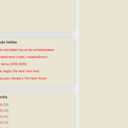
ás leídas
tos que faltan hoy en las portadas/tapas
арии всех стран, соединяйтесь!
o Serra (1939-2020)
sis según
The New York Post
Jacques Sempé y
The New Yorker
echa
26
(23)
25
(44)
24
(47)
23
(70)