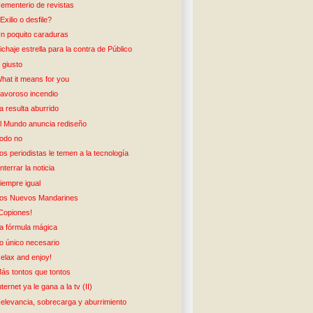
ementerio de revistas
Exilio o desfile?
n poquito caraduras
ichaje estrella para la contra de Público
 giusto
hat it means for you
avoroso incendio
a resulta aburrido
l Mundo anuncia rediseño
odo no
os periodistas le temen a la tecnología
nterrar la noticia
iempre igual
os Nuevos Mandarines
Copiones!
a fórmula mágica
o único necesario
elax and enjoy!
ás tontos que tontos
nternet ya le gana a la tv (II)
elevancia, sobrecarga y aburrimiento