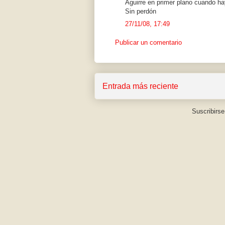
Aguirre en primer plano cuando h
Sin perdón
27/11/08, 17:49
Publicar un comentario
Entrada más reciente
Suscribirse