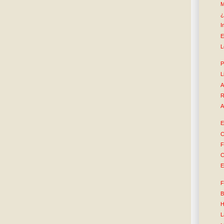
M
¿
I
E
L
P
L
A
R
A
E
C
F
C
E
F
B
H
L