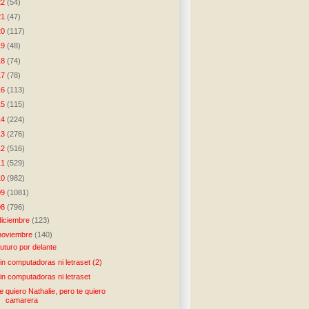
22
(54)
21
(47)
20
(117)
19
(48)
18
(74)
17
(78)
16
(113)
15
(115)
14
(224)
13
(276)
12
(516)
11
(529)
10
(982)
09
(1081)
08
(796)
diciembre
(123)
noviembre
(140)
uturo por delante
in computadoras ni letraset (2)
in computadoras ni letraset
e quiero Nathalie, pero te quiero
camarera