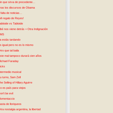
in que sirva de precedente…
ras los discursos de Obama
 falta de noticias…
Mi regalo de Reyes!
abloide vs Tabloide
ibé nos viene detrás + Otra Indignación
SMS
a estás tardando
s igual pero no es lo mismo
tro que tal baila
ste mal tampoco durará cien años
ichael Faraday
icks
ntermedio musical
u turno, Sam Zell
he Selling of Hillary Aguirre
o es país para viejos
on't be evil
omentaccio
asta de lloriqueos
tra nostalgia argentina, la libertad