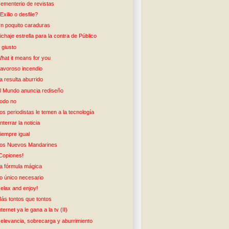
ementerio de revistas
Exilio o desfile?
n poquito caraduras
ichaje estrella para la contra de Público
 giusto
hat it means for you
avoroso incendio
a resulta aburrido
l Mundo anuncia rediseño
odo no
os periodistas le temen a la tecnología
nterrar la noticia
iempre igual
os Nuevos Mandarines
Copiones!
a fórmula mágica
o único necesario
elax and enjoy!
ás tontos que tontos
nternet ya le gana a la tv (II)
elevancia, sobrecarga y aburrimiento