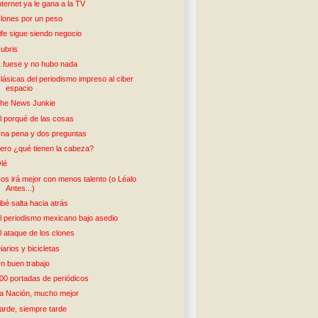
nternet ya le gana a la TV
lones por un peso
ife sigue siendo negocio
ubris
fuese y no hubo nada
lásicas del periodismo impreso al ciber
espacio
he News Junkie
l porqué de las cosas
na pena y dos preguntas
ero ¿qué tienen la cabeza?
lé
os irá mejor con menos talento (o Léalo
Antes...)
ibé salta hacia atrás
l periodismo mexicano bajo asedio
l ataque de los clones
iarios y bicicletas
n buen trabajo
00 portadas de periódicos
a Nación, mucho mejor
arde, siempre tarde