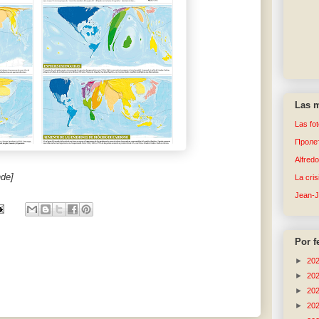
Las m
Las fo
Пролет
Alfred
nde]
La cri
Jean-
Por f
►
20
►
20
►
20
►
20