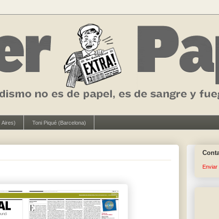
 Aires)
Toni Piqué (Barcelona)
Cont
Enviar