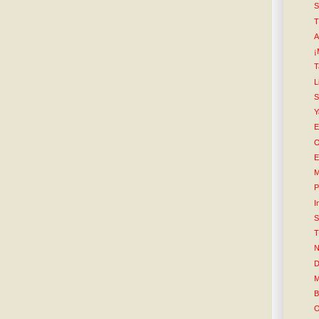
S
T
A
¡
T
L
Y
E
O
E
M
P
I
S
T
N
D
M
B
O