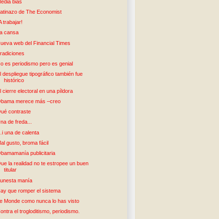
edia bias
atinazo de The Economist
A trabajar!
a cansa
ueva web del Financial Times
radiciones
o es periodismo pero es genial
l despliegue tipográfico también fue
histórico
l cierre electoral en una píldora
bama merece más –creo
ué contraste
na de freda...
i una de calenta
al gusto, broma fácil
bamamanía publicitaria
ue la realidad no te estropee un buen
titular
unesta manía
ay que romper el sistema
e Monde como nunca lo has visto
ontra el trogloditismo, periodismo.