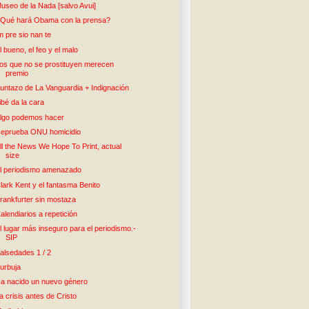
useo de la Nada [salvo Avui]
Qué hará Obama con la prensa?
m pre sio nan te
l bueno, el feo y el malo
os que no se prostituyen merecen
premio
untazo de La Vanguardia + Indignación
ibé da la cara
lgo podemos hacer
eprueba ONU homicidio
ll the News We Hope To Print, actual
size
l periodismo amenazado
lark Kent y el fantasma Benito
rankfurter sin mostaza
alendiarios a repetición
l lugar más inseguro para el periodismo.-
SIP
alsedades 1 / 2
urbuja
a nacido un nuevo género
a crisis antes de Cristo