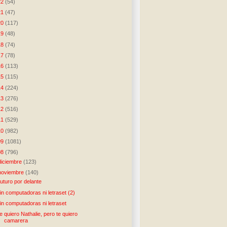
22
(54)
21
(47)
20
(117)
19
(48)
18
(74)
17
(78)
16
(113)
15
(115)
14
(224)
13
(276)
12
(516)
11
(529)
10
(982)
09
(1081)
08
(796)
diciembre
(123)
noviembre
(140)
uturo por delante
in computadoras ni letraset (2)
in computadoras ni letraset
e quiero Nathalie, pero te quiero
camarera