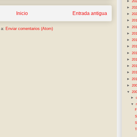
►
20
►
20
Inicio
Entrada antigua
►
20
►
20
►
20
 a:
Enviar comentarios (Atom)
►
20
►
20
►
20
►
20
►
20
►
20
►
20
►
20
►
20
▼
20
►
▼
F
S
S
T