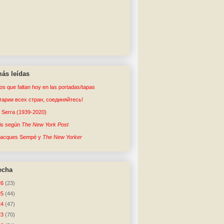
ás leídas
tos que faltan hoy en las portadas/tapas
арии всех стран, соединяйтесь!
o Serra (1939-2020)
sis según
The New York Post
Jacques Sempé y
The New Yorker
echa
26
(23)
25
(44)
24
(47)
23
(70)