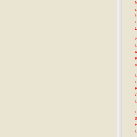
M
¿
I
E
L
P
L
A
R
A
E
C
F
C
E
F
B
H
L