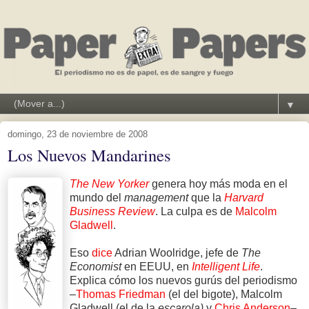
▼
domingo, 23 de noviembre de 2008
Los Nuevos Mandarines
The New Yorker
genera hoy más moda en el
mundo del
management
que la
Harvard
Business Review
. La culpa es de
Malcolm
Gladwell
.
Eso
dice
Adrian Woolridge, jefe de
The
Economist
en EEUU, en
Intelligent Life
.
Explica cómo los nuevos gurús del periodismo
–
Thomas Friedman
(el del bigote), Malcolm
Gladwell (el de la
escarola)
y
Chris Anderson
–