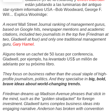
están jubilando a las luminarias del antiguo
star-system
informativo USA –Bob Woodward, George F.
Will… Explica Woolridge:
A recent
Wall Street Journal
ranking of management gurus,
based on Google hits, newspaper mentions and academic
citations, included two journalists in the top five (Friedman at
two, Gladwell at four) and only one traditional management
guru,
Gary Hamel
.
Alguno tiene un
cachet
de 50
lucas
por conferencia.
Gladwell, por ejemplo, ha
levantado
US$ un millón de
adelanto por su próximo libro.
They focus on business rather than the usual staple of high-
profile journalism, politics. And they specialise in
big, bold,
brave ideas about world-changing trends.
Friedman dreams up Madison Avenue phrases that stick in
the mind, such as the "golden straitjacket" for foreign
investment. Gladwell turns complex business ideas into
engaging narrative. Anderson has broken with convention