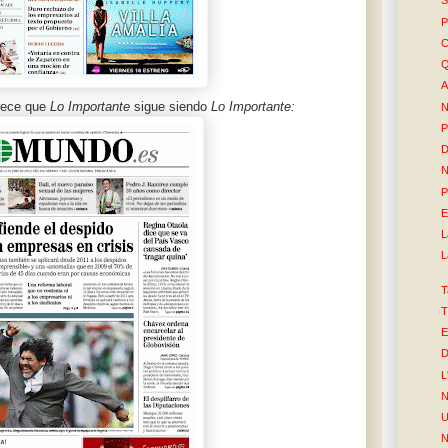
S
P
C
Q
A
arece que
Lo Importante
sigue siendo
Lo Importante:
N
P
D
P
E
L
L
T
T
E
D
L
N
U
N