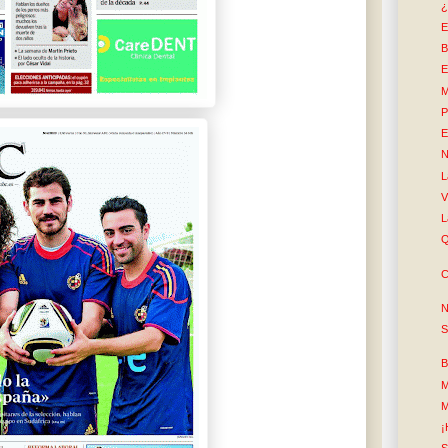
¿
E
B
E
M
P
E
N
L
V
L
Q
C
N
S
B
M
M
¡