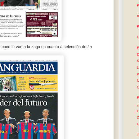
P
A
P
L
poco le van a la zaga en cuanto a selección de
Lo
E
D
S
L
P
N
C
E
¿
E
O
U
T