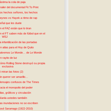
ástima la cola de paja
railer del documental Fit To Print
os hechos señores, los hechos
eynes vs Hayek a ritmo de rap
eñal que les duele
n el FAZ están que lo tiran
n el FT saben más de fútbol que en el
WSJ
a infantilización de las portadas
n atlas para el Hoy de Quito
alvemos Le Monde… de Le Monde
n rayito de luz
ómo Rolling Stone destruyó su propia
exclusiva
i miran las fotos (2)
in querer ser amarillo…
ensajes confusos de The Times
acia el monopolio del poder
ilas, gráficos y circulación
éanla ustedes también
as inundaciones no se escriben
osé Saramago (1922-2010)