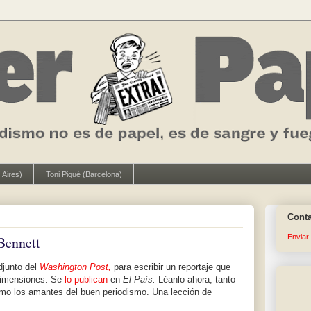
 Aires)
Toni Piqué (Barcelona)
Cont
Enviar
Bennett
djunto del
Washington Post,
para escribir un reportaje que
 dimensiones. Se
lo publican
en
El País.
Léanlo ahora, tanto
omo los amantes del buen periodismo. Una lección de