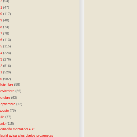
22
(54)
21
(47)
20
(117)
19
(48)
18
(74)
17
(78)
16
(113)
15
(115)
14
(224)
13
(276)
12
(516)
11
(529)
10
(982)
diciembre
(58)
noviembre
(56)
octubre
(63)
septiembre
(72)
agosto
(78)
julio
(77)
junio
(115)
ediseño mental del ABC
adrid avisa a los diarios proxenetas