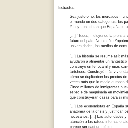
Extractos:
Sea justo o no, los mercados mundi
el mundo en dos categorías: los p
Y hoy consideran que España es u
[…] "Todos, incluyendo la prensa, 
futuro del país. No es sólo Zapate
universidades, los medios de comun
[…] La historia se resume así: má
ayudaron a alimentar un fantástico
construyó un ferrocarril y unas car
turísticos. Construyó más viviendas
cómo se duplicaban los precios de
veces más que la media europea du
Cinco millones de inmigrantes nuev
especie de maquinaria en movimien
que construyeran casas para sí m
[…] Los economistas en España suel
anatomía de la crisis y justificar 
necesarios. […] Las autoridades y o
atención a las raíces internaciona
parece ser casi un reflejo.