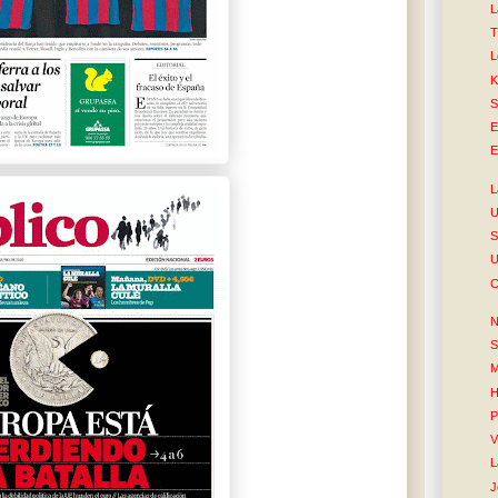
L
T
L
K
S
E
E
L
U
S
U
C
N
S
M
H
P
V
L
J