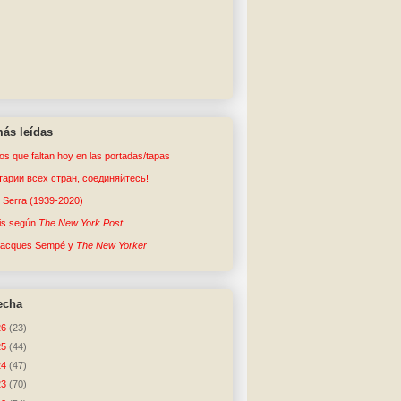
ás leídas
tos que faltan hoy en las portadas/tapas
арии всех стран, соединяйтесь!
o Serra (1939-2020)
sis según
The New York Post
Jacques Sempé y
The New Yorker
echa
26
(23)
25
(44)
24
(47)
23
(70)