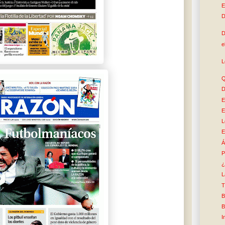
E
D
D
e
L
Q
D
E
E
L
E
Á
P
¿
L
T
B
B
I