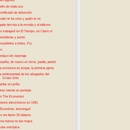
an Bigotes
elín de mala uva
ertificado de defunción
uién te ha visto y quién te ve
pple derrota a la envidia y al elitismo
o trabajaré en El Tiempo, en Clarín sí
eriodistas y punto
espídelos a todos, Fry
No
edazo de reportaje
spaña, de nuevo es toros, paella, jamón
a exclusiva es propia, la primicia ajena
a arbitrariedad de los abogados del
Grupo Zeta
arifar el cariño
ime miente en portada
n The Economist
iarios electrónicos en 1981
'Económic, benvingut!
o me llamo 30 dólares
na marea no tan negra
ube entrópica