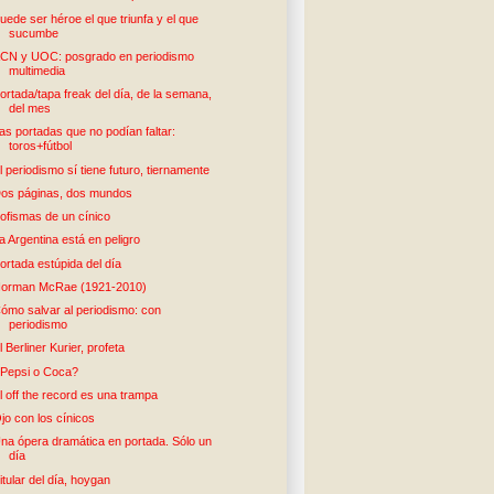
uede ser héroe el que triunfa y el que
sucumbe
CN y UOC: posgrado en periodismo
multimedia
ortada/tapa freak del día, de la semana,
del mes
as portadas que no podían faltar:
toros+fútbol
l periodismo sí tiene futuro, tiernamente
os páginas, dos mundos
ofismas de un cínico
a Argentina está en peligro
ortada estúpida del día
orman McRae (1921-2010)
ómo salvar al periodismo: con
periodismo
l Berliner Kurier, profeta
Pepsi o Coca?
l off the record es una trampa
jo con los cínicos
na ópera dramática en portada. Sólo un
día
itular del día, hoygan