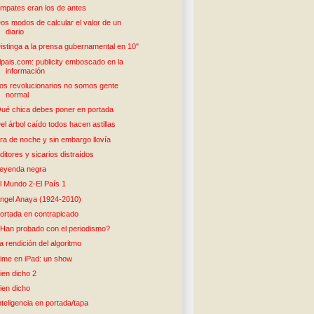
mpates eran los de antes
os modos de calcular el valor de un
diario
istinga a la prensa gubernamental en 10"
lpais.com: publicity emboscado en la
información
os revolucionarios no somos gente
normal
ué chica debes poner en portada
el árbol caído todos hacen astillas
ra de noche y sin embargo llovía
ditores y sicarios distraídos
eyenda negra
l Mundo 2-El País 1
ngel Anaya (1924-2010)
ortada en contrapicado
Han probado con el periodismo?
a rendición del algoritmo
ime en iPad: un show
ien dicho 2
ien dicho
nteligencia en portada/tapa