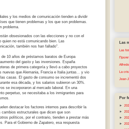
ales y los medios de comunicación tienden a dividir
aíses que tienen problemas y los que son problemas.
n problema.
están obsesionados con las elecciones y no con el
ro quien no está comunicando bien. Las
Las m
icación, también nos han fallado".
Las fo
s de 10 años de préstamos baratos de Europa
Пролет
 aumento del gasto y las inversiones. España
Alfred
reteras de primera categoría y llevó a cabo proyectos
 nuevas que Alemania, Francia e Italia juntas... y vio
La cri
 las casas. El gasto de consumo se incrementó dos
Jean-
rante esa década, y los salarios subieron un 30%.
os se incorporaron al mercado laboral. En una
to perpetuo, se necesitaba a los inmigrantes para
Por f
ismos.
►
20
en destacar los factores internos para describir la
►
20
los cambios estructurales que dicen que son
tros políticos, por el contrario, tienden a prestar más
►
20
les. Para el Gobierno de Zapatero, esa respuesta
►
20