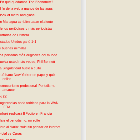
En qué quedamos The Economist?
l fin de la web a manos de las apps
lock of metal and glass
n Managua también tasan el afecto
enos periódicos y más periodistas
ortadas de Primera
stados Unidos ganó 1-1
i buenas ni malas
as portadas más originales del mundo
uelva usted más veces, Phil Bennett
a Singularidad huele a culto
ué hace New Yorker en papel y qué
online
omecurismo profesional. Periodismo
amateur
o (2)
ugerencias nada teóricas para la WAN-
IFRA
olloré replicará Il Foglio en Francia
ate el periodismo: no edite
ate al diario: titule sin pensar en internet
Hola! vs Caras