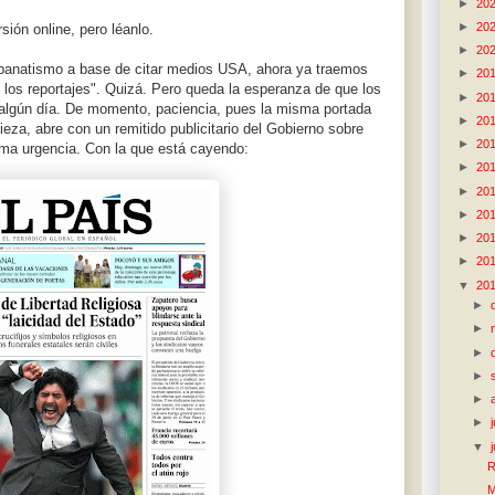
►
20
►
20
sión online, pero léanlo.
►
20
apanatismo a base de citar medios USA, ahora ya traemos
►
20
 los reportajes". Quizá. Pero queda la esperanza de que los
►
20
n algún día. De momento, paciencia, pues la misma portada
►
20
eza, abre con un remitido publicitario del Gobierno sobre
►
20
ima urgencia. Con la que está cayendo:
►
20
►
20
►
20
►
20
►
20
▼
20
►
►
►
►
►
►
▼
R
M