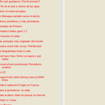
En qué quedamos The Economist?
l fin de la web a manos de las apps
lock of metal and glass
n Managua también tasan el afecto
enos periódicos y más periodistas
ortadas de Primera
stados Unidos ganó 1-1
i buenas ni malas
as portadas más originales del mundo
uelva usted más veces, Phil Bennett
a Singularidad huele a culto
ué hace New Yorker en papel y qué
online
omecurismo profesional. Periodismo
amateur
o (2)
ugerencias nada teóricas para la WAN-
IFRA
olloré replicará Il Foglio en Francia
ate el periodismo: no edite
ate al diario: titule sin pensar en internet
Hola! vs Caras