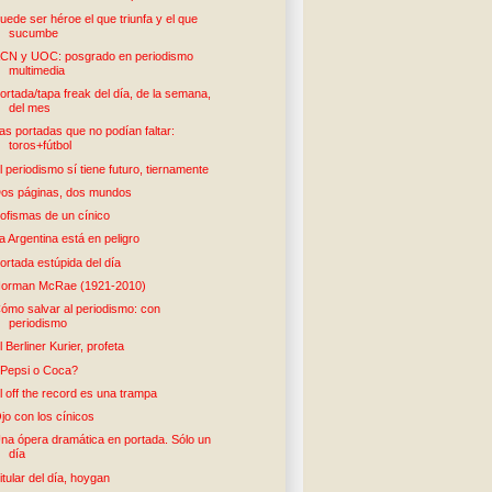
uede ser héroe el que triunfa y el que
sucumbe
CN y UOC: posgrado en periodismo
multimedia
ortada/tapa freak del día, de la semana,
del mes
as portadas que no podían faltar:
toros+fútbol
l periodismo sí tiene futuro, tiernamente
os páginas, dos mundos
ofismas de un cínico
a Argentina está en peligro
ortada estúpida del día
orman McRae (1921-2010)
ómo salvar al periodismo: con
periodismo
l Berliner Kurier, profeta
Pepsi o Coca?
l off the record es una trampa
jo con los cínicos
na ópera dramática en portada. Sólo un
día
itular del día, hoygan