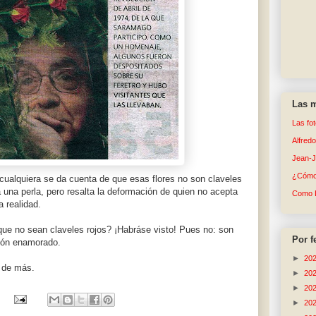
Las m
Las fo
Alfred
Jean-
¿Cómo 
 cualquiera se da cuenta de que esas flores no son claveles
a una perla, pero resalta la deformación de quien no acepta
Como 
a realidad.
ue no sean claveles rojos? ¡Habráse visto! Pues no: son
Por f
zón enamorado.
►
20
á de más.
►
20
►
20
►
20