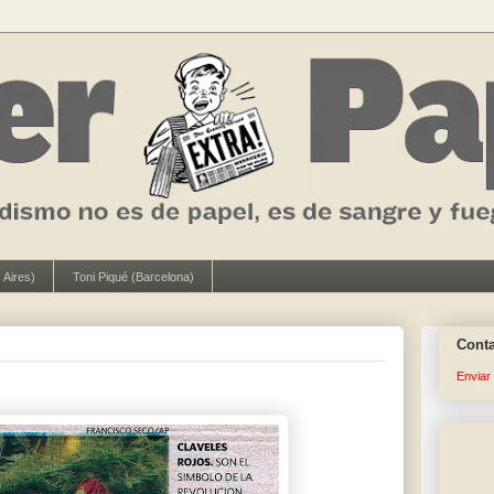
 Aires)
Toni Piqué (Barcelona)
Cont
Enviar