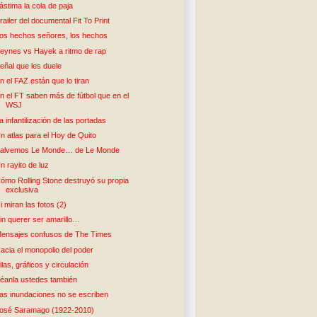
ástima la cola de paja
railer del documental Fit To Print
os hechos señores, los hechos
eynes vs Hayek a ritmo de rap
eñal que les duele
n el FAZ están que lo tiran
n el FT saben más de fútbol que en el
WSJ
a infantilización de las portadas
n atlas para el Hoy de Quito
alvemos Le Monde… de Le Monde
n rayito de luz
ómo Rolling Stone destruyó su propia
exclusiva
i miran las fotos (2)
in querer ser amarillo…
ensajes confusos de The Times
acia el monopolio del poder
ilas, gráficos y circulación
éanla ustedes también
as inundaciones no se escriben
osé Saramago (1922-2010)