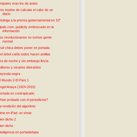
mpates eran los de antes
os modos de calcular el valor de un
diario
istinga a la prensa gubernamental en 10"
lpais.com: publicity emboscado en la
información
os revolucionarios no somos gente
normal
ué chica debes poner en portada
el árbol caído todos hacen astillas
ra de noche y sin embargo llovía
ditores y sicarios distraídos
eyenda negra
l Mundo 2-El País 1
ngel Anaya (1924-2010)
ortada en contrapicado
Han probado con el periodismo?
a rendición del algoritmo
ime en iPad: un show
ien dicho 2
ien dicho
nteligencia en portada/tapa