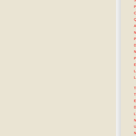
S
P
C
Q
A
N
P
D
P
E
L
L
T
T
E
D
L
N
U
N