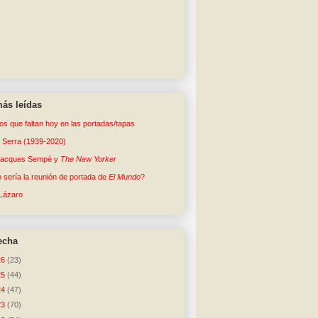
ás leídas
tos que faltan hoy en las portadas/tapas
o Serra (1939-2020)
Jacques Sempé y
The New Yorker
sería la reunión de portada de
El Mundo
?
Lázaro
echa
26
(23)
25
(44)
24
(47)
23
(70)