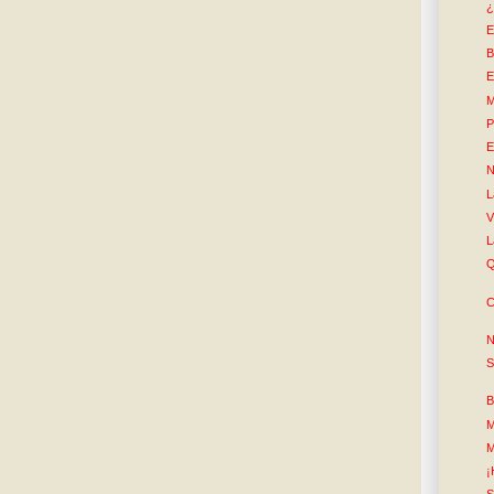
¿
E
B
E
M
P
E
N
L
V
L
Q
C
N
S
B
M
M
¡