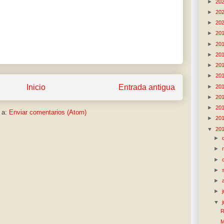
►
20
►
20
►
20
►
20
►
20
►
20
►
20
►
20
Inicio
Entrada antigua
►
20
►
20
►
20
 a:
Enviar comentarios (Atom)
►
20
▼
20
►
►
►
►
►
►
▼
R
M