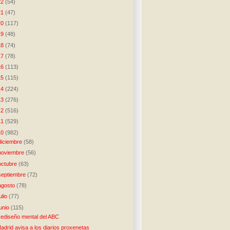
22
(54)
21
(47)
20
(117)
19
(48)
18
(74)
17
(78)
16
(113)
15
(115)
14
(224)
13
(276)
12
(516)
11
(529)
10
(982)
diciembre
(58)
noviembre
(56)
octubre
(63)
septiembre
(72)
agosto
(78)
julio
(77)
junio
(115)
ediseño mental del ABC
adrid avisa a los diarios proxenetas