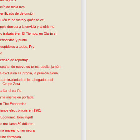
an Bigotes
elín de mala uva
ertificado de defunción
uién te ha visto y quién te ve
pple derrota a la envidia y al elitismo
o trabajaré en El Tiempo, en Clarín sí
eriodistas y punto
espídelos a todos, Fry
No
edazo de reportaje
spaña, de nuevo es toros, paella, jamón
a exclusiva es propia, la primicia ajena
a arbitrariedad de los abogados del
Grupo Zeta
arifar el cariño
ime miente en portada
n The Economist
iarios electrónicos en 1981
'Económic, benvingut!
o me llamo 30 dólares
na marea no tan negra
ube entrópica