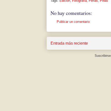
Tags:
Edición
,
Fotografía
,
Perlas
,
Pifias
No hay comentarios:
Publicar un comentario
Entrada más reciente
Suscribirse