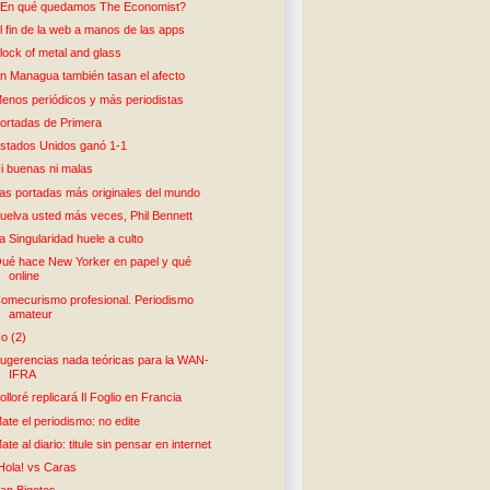
En qué quedamos The Economist?
l fin de la web a manos de las apps
lock of metal and glass
n Managua también tasan el afecto
enos periódicos y más periodistas
ortadas de Primera
stados Unidos ganó 1-1
i buenas ni malas
as portadas más originales del mundo
uelva usted más veces, Phil Bennett
a Singularidad huele a culto
ué hace New Yorker en papel y qué
online
omecurismo profesional. Periodismo
amateur
o (2)
ugerencias nada teóricas para la WAN-
IFRA
olloré replicará Il Foglio en Francia
ate el periodismo: no edite
ate al diario: titule sin pensar en internet
Hola! vs Caras