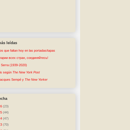
ás leídas
tos que faltan hoy en las portadas/tapas
арии всех стран, соединяйтесь!
o Serra (1939-2020)
sis según
The New York Post
Jacques Sempé y
The New Yorker
echa
26
(23)
25
(44)
24
(47)
23
(70)