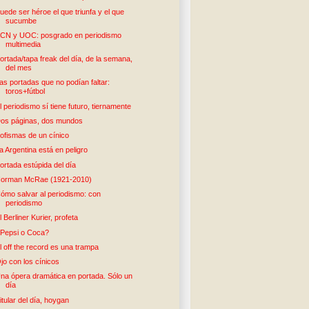
uede ser héroe el que triunfa y el que
sucumbe
CN y UOC: posgrado en periodismo
multimedia
ortada/tapa freak del día, de la semana,
del mes
as portadas que no podían faltar:
toros+fútbol
l periodismo sí tiene futuro, tiernamente
os páginas, dos mundos
ofismas de un cínico
a Argentina está en peligro
ortada estúpida del día
orman McRae (1921-2010)
ómo salvar al periodismo: con
periodismo
l Berliner Kurier, profeta
Pepsi o Coca?
l off the record es una trampa
jo con los cínicos
na ópera dramática en portada. Sólo un
día
itular del día, hoygan