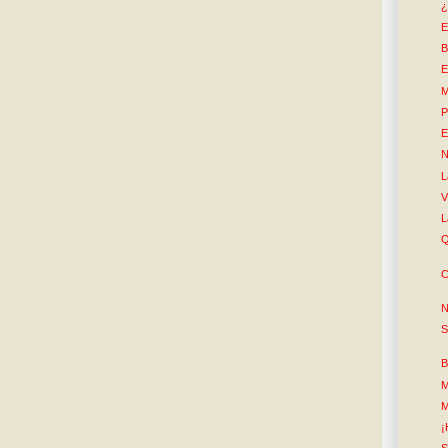
¿
E
B
E
M
P
E
N
L
V
L
Q
C
N
S
B
M
M
¡