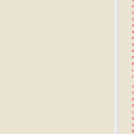
S
P
C
Q
A
N
P
D
P
E
L
L
T
T
E
D
L
N
U
N