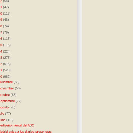
22
(54)
21
(47)
20
(117)
19
(48)
18
(74)
17
(78)
16
(113)
15
(115)
14
(224)
13
(276)
12
(516)
11
(529)
10
(982)
diciembre
(58)
noviembre
(56)
octubre
(63)
septiembre
(72)
agosto
(78)
julio
(77)
junio
(115)
ediseño mental del ABC
adrid avisa a los diarios proxenetas