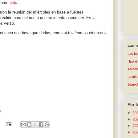
 como
esta
.
eron la reunión del miércoles en base a fuentes
 válido para aclarar lo que se intenta oscurecer. Es la
es verso.
eocupa que haya que darlas, como si tuviéramos cierta cola
Las m
Las fo
Пролет
Alfred
La cri
Jean-
Por f
n.
►
20
►
20
►
20
►
20