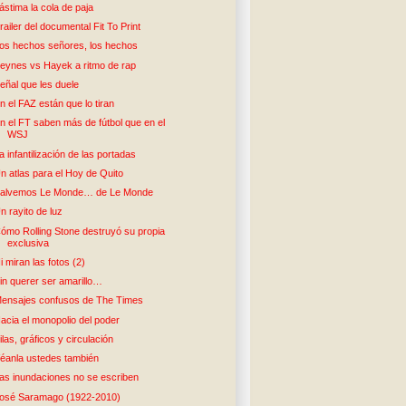
ástima la cola de paja
railer del documental Fit To Print
os hechos señores, los hechos
eynes vs Hayek a ritmo de rap
eñal que les duele
n el FAZ están que lo tiran
n el FT saben más de fútbol que en el
WSJ
a infantilización de las portadas
n atlas para el Hoy de Quito
alvemos Le Monde… de Le Monde
n rayito de luz
ómo Rolling Stone destruyó su propia
exclusiva
i miran las fotos (2)
in querer ser amarillo…
ensajes confusos de The Times
acia el monopolio del poder
ilas, gráficos y circulación
éanla ustedes también
as inundaciones no se escriben
osé Saramago (1922-2010)