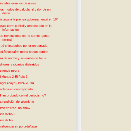
mpates eran los de antes
os modos de calcular el valor de un
diario
istinga a la prensa gubernamental en 10"
lpais.com: publicity emboscado en la
información
os revolucionarios no somos gente
normal
ué chica debes poner en portada
el árbol caído todos hacen astillas
ra de noche y sin embargo llovía
ditores y sicarios distraídos
eyenda negra
l Mundo 2-El País 1
ngel Anaya (1924-2010)
ortada en contrapicado
Han probado con el periodismo?
a rendición del algoritmo
ime en iPad: un show
ien dicho 2
ien dicho
nteligencia en portada/tapa