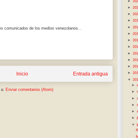
►
20
►
20
►
20
►
20
►
20
les comunicados de los medios venezolanos...
►
20
►
20
►
20
►
20
►
20
►
20
►
20
Inicio
Entrada antigua
▼
20
►
 a:
Enviar comentarios (Atom)
►
►
►
►
►
▼
R
M