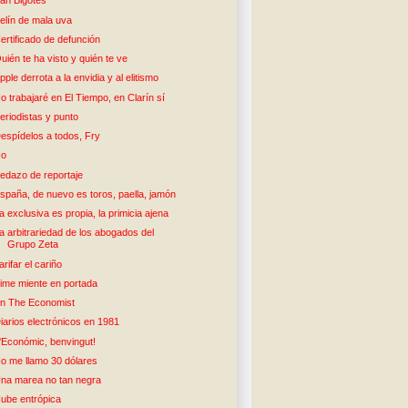
an Bigotes
elín de mala uva
ertificado de defunción
uién te ha visto y quién te ve
pple derrota a la envidia y al elitismo
o trabajaré en El Tiempo, en Clarín sí
eriodistas y punto
espídelos a todos, Fry
No
edazo de reportaje
spaña, de nuevo es toros, paella, jamón
a exclusiva es propia, la primicia ajena
a arbitrariedad de los abogados del
Grupo Zeta
arifar el cariño
ime miente en portada
n The Economist
iarios electrónicos en 1981
'Económic, benvingut!
o me llamo 30 dólares
na marea no tan negra
ube entrópica