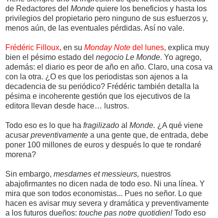
de Redactores del
Monde
quiere los beneficios y hasta los
privilegios del propietario pero ninguno de sus esfuerzos y,
menos aún, de las eventuales pérdidas. Así no vale.
Frédéric Filloux,
en su
Monday Note
del lunes
, explica muy
bien el pésimo estado del
negocio Le Monde
. Yo agrego,
además: el diario es peor de año en año. Claro, una cosa va
con la otra. ¿O es que los periodistas son ajenos a la
decadencia de su periódico? Frédéric también detalla la
pésima e incoherente gestión que los ejecutivos de la
editora llevan desde hace… lustros.
Todo eso es lo que ha
fragilizado
al
Monde.
¿A qué viene
acusar
preventivamente
a una gente que, de entrada, debe
poner 100 millones de euros y después lo que te rondaré
morena?
Sin embargo,
mesdames et messieurs,
nuestros
abajofirmantes no dicen nada de todo eso. Ni una línea. Y
mira que son todos economistas... Pues no señor. Lo que
hacen es avisar muy severa y dramática y preventivamente
a los futuros dueños:
touche pas notre quotidien!
Todo eso