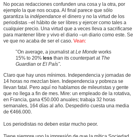
No pocas redacciones confunden una cosa y la otra, por
ejemplo la que nos ocupa. Al final parece que sólo
garantiza la
indépendance
el dinero y no la virtud de los
periodistas –el hábito de ser libres y ejercer como tales a
cualquier precio. Una virtud que a veces lleva a sacrificarse
para mantener libre y vivo el diario –un diario como este. Se
ve que no acaba de ser el caso.
Vean:
"On average, a journalist at
Le Monde
works
15% to 20%
less
than its counterpart at
The
Guardian
or
El País".
Claro que hay unos mínimos. Independencia y jornadas de
14 horas no mezclan bien. Independencia y pobreza se
llevan fatal. Pero aquí no hablamos de mileuristas y gente
que no llega a fin de mes. Mire: un empleado de la rotativa,
en Francia, gana €50.000 anuales; trabaja 32 horas
semanales, 164 días al año. Despedirlo cuesta una media
de €466.000.
Los periodistas no deben estar mucho peor.
Tiene siempre uno la impresión de que la mítica Sociedad