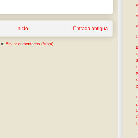
P
A
P
Inicio
Entrada antigua
L
 a:
Enviar comentarios (Atom)
E
D
S
L
P
N
C
E
¿
E
O
U
T