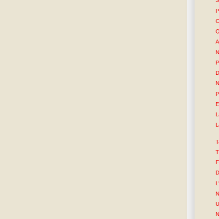
S
P
C
Q
A
N
P
D
P
E
L
L
T
T
E
D
L
N
U
N