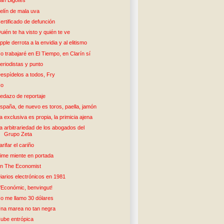
an Bigotes
elín de mala uva
ertificado de defunción
uién te ha visto y quién te ve
pple derrota a la envidia y al elitismo
o trabajaré en El Tiempo, en Clarín sí
eriodistas y punto
espídelos a todos, Fry
No
edazo de reportaje
spaña, de nuevo es toros, paella, jamón
a exclusiva es propia, la primicia ajena
a arbitrariedad de los abogados del
Grupo Zeta
arifar el cariño
ime miente en portada
n The Economist
iarios electrónicos en 1981
'Económic, benvingut!
o me llamo 30 dólares
na marea no tan negra
ube entrópica