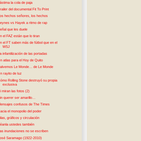
ástima la cola de paja
railer del documental Fit To Print
os hechos señores, los hechos
eynes vs Hayek a ritmo de rap
eñal que les duele
n el FAZ están que lo tiran
n el FT saben más de fútbol que en el
WSJ
a infantilización de las portadas
n atlas para el Hoy de Quito
alvemos Le Monde… de Le Monde
n rayito de luz
ómo Rolling Stone destruyó su propia
exclusiva
i miran las fotos (2)
in querer ser amarillo…
ensajes confusos de The Times
acia el monopolio del poder
ilas, gráficos y circulación
éanla ustedes también
as inundaciones no se escriben
osé Saramago (1922-2010)