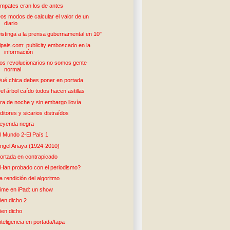
mpates eran los de antes
os modos de calcular el valor de un
diario
istinga a la prensa gubernamental en 10"
lpais.com: publicity emboscado en la
información
os revolucionarios no somos gente
normal
ué chica debes poner en portada
el árbol caído todos hacen astillas
ra de noche y sin embargo llovía
ditores y sicarios distraídos
eyenda negra
l Mundo 2-El País 1
ngel Anaya (1924-2010)
ortada en contrapicado
Han probado con el periodismo?
a rendición del algoritmo
ime en iPad: un show
ien dicho 2
ien dicho
nteligencia en portada/tapa