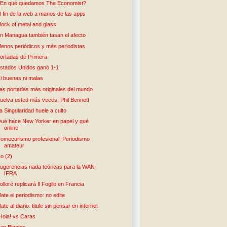
En qué quedamos The Economist?
l fin de la web a manos de las apps
lock of metal and glass
n Managua también tasan el afecto
enos periódicos y más periodistas
ortadas de Primera
stados Unidos ganó 1-1
i buenas ni malas
as portadas más originales del mundo
uelva usted más veces, Phil Bennett
a Singularidad huele a culto
ué hace New Yorker en papel y qué
online
omecurismo profesional. Periodismo
amateur
o (2)
ugerencias nada teóricas para la WAN-
IFRA
olloré replicará Il Foglio en Francia
ate el periodismo: no edite
ate al diario: titule sin pensar en internet
Hola! vs Caras