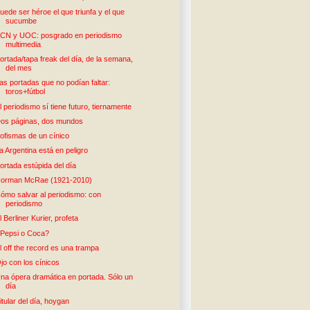
uede ser héroe el que triunfa y el que
sucumbe
CN y UOC: posgrado en periodismo
multimedia
ortada/tapa freak del día, de la semana,
del mes
as portadas que no podían faltar:
toros+fútbol
l periodismo sí tiene futuro, tiernamente
os páginas, dos mundos
ofismas de un cínico
a Argentina está en peligro
ortada estúpida del día
orman McRae (1921-2010)
ómo salvar al periodismo: con
periodismo
l Berliner Kurier, profeta
Pepsi o Coca?
l off the record es una trampa
jo con los cínicos
na ópera dramática en portada. Sólo un
día
itular del día, hoygan