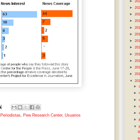
►
20
►
20
►
20
►
20
►
20
►
20
►
20
►
20
►
20
►
20
►
20
►
20
▼
20
►
►
►
►
►
,
Periodistas
,
Pew Research Center
,
Usuarios
►
▼
R
M