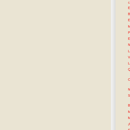
¿
E
B
E
M
P
E
N
L
V
L
Q
C
N
S
B
M
M
¡