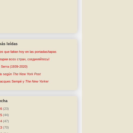
ás leídas
tos que faltan hoy en las portadas/tapas
арии всех стран, соединяйтесь!
o Serra (1939-2020)
sis según
The New York Post
Jacques Sempé y
The New Yorker
echa
26
(23)
25
(44)
24
(47)
23
(70)