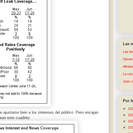
Las m
Las fo
Пролет
Alfred
La cri
Jean-
Por f
►
20
ajustarse bien a los intereses del público. Pero encajan
►
20
ean este cuadrito:
►
20
►
20