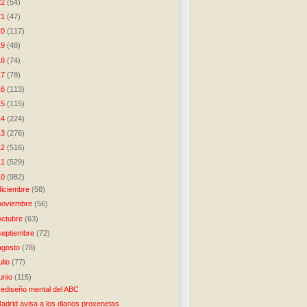
22
(54)
21
(47)
20
(117)
19
(48)
18
(74)
17
(78)
16
(113)
15
(115)
14
(224)
13
(276)
12
(516)
11
(529)
10
(982)
diciembre
(58)
noviembre
(56)
octubre
(63)
septiembre
(72)
agosto
(78)
julio
(77)
junio
(115)
ediseño mental del ABC
adrid avisa a los diarios proxenetas