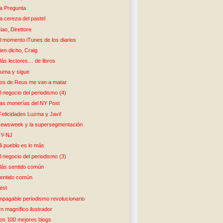
a Pregunta
a cereza del pastel
iao, Direttore
l momento iTunes de los diarios
ien dicho, Craig
ás lectores… de libros
uma y sigue
os de Reus me van a matar
l negocio del periodismo (4)
as monerías del NY Post
Felicidades Luzma y Javi!
ewsweek y la supersegmentación
Y-NJ
i pueblo es lo más
l negocio del periodismo (3)
ás sentido común
entido común
est
mpagable periodismo revolucionario
n magnífico ilustrador
os 100 mejores blogs