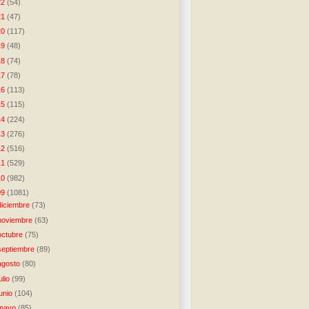
22
(54)
21
(47)
20
(117)
19
(48)
18
(74)
17
(78)
16
(113)
15
(115)
14
(224)
13
(276)
12
(516)
11
(529)
10
(982)
09
(1081)
diciembre
(73)
noviembre
(63)
octubre
(75)
septiembre
(89)
agosto
(80)
julio
(99)
junio
(104)
mayo
(85)