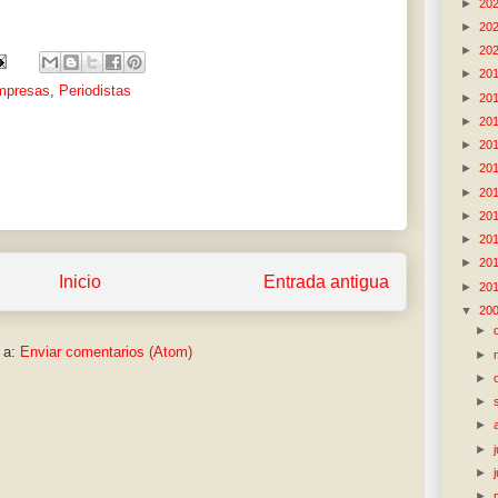
►
20
►
20
►
20
►
20
mpresas
,
Periodistas
►
20
►
20
►
20
►
20
►
20
►
20
►
20
►
20
Inicio
Entrada antigua
►
20
▼
20
►
 a:
Enviar comentarios (Atom)
►
►
►
►
►
►
►