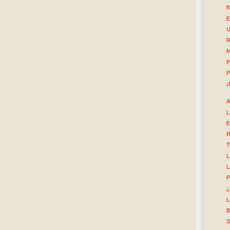
f
E
U
R
M
P
P
¡
A
L
E
R
T
L
L
P
¿
L
B
S