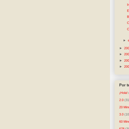
I
E
B
C
C
►
►
20
►
20
►
20
►
20
Por 
¡Hola!
2.0
(31
20 Min
3.0
(10
60 Min
678
(3