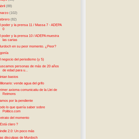
abril
(88)
marzo
(102)
febrero
(82)
l poder y la prensa 11 / Massa 7 - ADEPA
0
l poder y la prensa 10 / ADEPA muestra
las cartas
urdoch en su peor momento. ¿Peor?
gonía
l negocio del periodismo (y 5)
uscamos personas de más de 20 años
de edad para u...
intan bastos
illonario: vende agua del grifo
rimer axioma comunicatiu de la Llei de
Reimons
amos por la pendiente
odo lo que quería saber sobre
Politico.com
etrato del momento
Está claro ?
indle 2.0: Un poco más
as disculpas de Murdoch