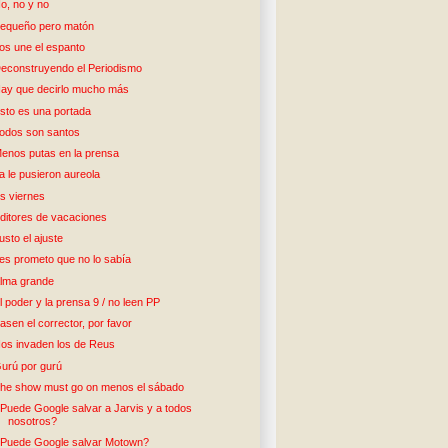
o, no y no
equeño pero matón
os une el espanto
econstruyendo el Periodismo
ay que decirlo mucho más
sto es una portada
odos son santos
enos putas en la prensa
a le pusieron aureola
s viernes
ditores de vacaciones
usto el ajuste
es prometo que no lo sabía
lma grande
l poder y la prensa 9 / no leen PP
asen el corrector, por favor
os invaden los de Reus
urú por gurú
he show must go on menos el sábado
Puede Google salvar a Jarvis y a todos
nosotros?
Puede Google salvar Motown?