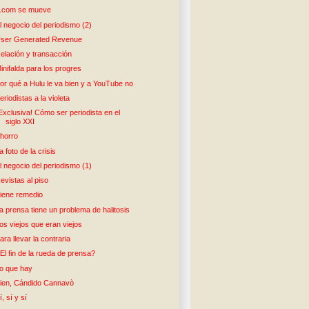
t.com se mueve
l negocio del periodismo (2)
ser Generated Revenue
elación y transacción
inifalda para los progres
or qué a Hulu le va bien y a YouTube no
eriodistas a la violeta
Exclusiva! Cómo ser periodista en el
siglo XXI
horro
a foto de la crisis
l negocio del periodismo (1)
evistas al piso
iene remedio
a prensa tiene un problema de halitosis
os viejos que eran viejos
ara llevar la contraria
El fin de la rueda de prensa?
o que hay
ien, Cándido Cannavò
í, sí y sí