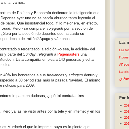
antilla, vamos.
bertura de Política y Economía dedicaran la inteligencia que
 Deportes ayer uno no se habría aburrido tanto leyendo el
de papel. Qué insustancial todo. Y lo mejor era, en efecto,
e
Sport.
Pero ¿se compra el
Torygraph
por la sección de
 ¿Será por la sección de deportes que ha caído su
ón por debajo del millón? Apaga y vámonos.
Las m
ntratado o tercerizado la edición –o sea, la edición– del
Las fo
jes y parte del
Sunday Telegraph
a
Pagemasters
una
Пролет
 Murdoch. Esta compañía emplea a 140 personas y edita
medios.
Alfred
La cri
un 40% los honorarios a sus
freelances
y
stringers
dentro y
¿Cómo 
despedido a 50 periodistas más la pasada Navidad. El mismo
 noticias para 2009.
teriores le parecen dudosas, ¿qué tal contratar tres
Por f
►
20
 Pero ya las he visto antes por la tele y en internet y en los
►
20
►
20
►
20
n es Murdoch el que lo imprime: suya es la planta que