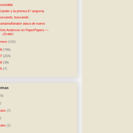
rresistible
l poder y la prensa 8 / angurria
uscando, buscando
antamañanator ataca de nuevo
hris Anderson en PaperPapers —
¡Gratis!
enero
(141)
08
(796)
07
(215)
06
(39)
05
(7)
temas
(6)
)
utos
(7)
)
utes
(1)
)