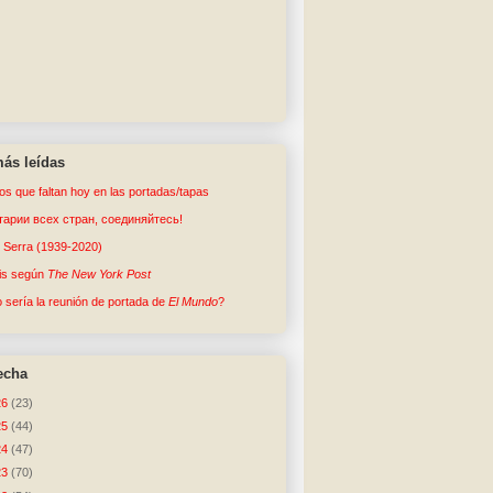
ás leídas
tos que faltan hoy en las portadas/tapas
арии всех стран, соединяйтесь!
o Serra (1939-2020)
sis según
The New York Post
sería la reunión de portada de
El Mundo
?
echa
26
(23)
25
(44)
24
(47)
23
(70)