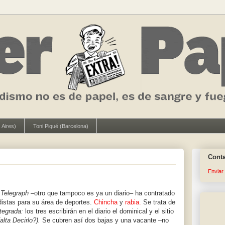
 Aires)
Toni Piqué (Barcelona)
Cont
Enviar
 Telegraph
–otro que tampoco es ya un diario– ha contratado
odistas para su área de deportes.
Chincha
y
rabia.
Se trata de
ntegrada:
los tres escribirán en el diario el dominical y el sitio
alta Decirlo?).
Se cubren así dos bajas y una vacante –no