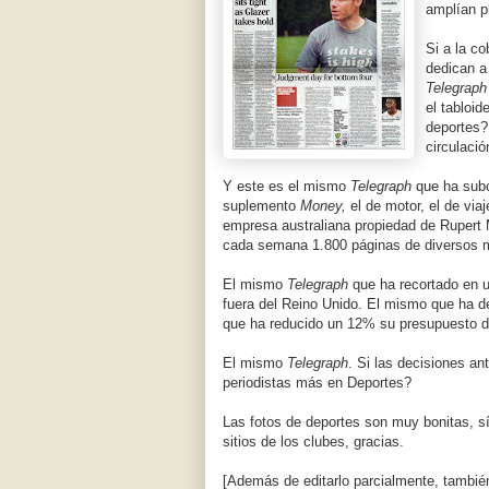
amplían pl
Si a la co
dedican a
Telegraph
el tabloid
deportes?
circulaci
Y este es el mismo
Telegraph
que ha subco
suplemento
Money,
el de motor, el de via
empresa australiana propiedad de Rupert
cada semana 1.800 páginas de diversos 
El mismo
Telegraph
que ha recortado en 
fuera del Reino Unido. El mismo que ha 
que ha reducido un 12% su presupuesto de
El mismo
Telegraph
. Si las decisiones an
periodistas más en Deportes?
Las fotos de deportes son muy bonitas, sí.
sitios de los clubes, gracias.
[Además de editarlo parcialmente, tambié