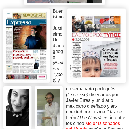
Buen
ísimo
.
Justí
simo.
Un
diario
grieg
o
(Eleft
eros
Typo
s)
y
un semanario portugués
(Expresso)
diseñados por
Javier Errea y un diario
mexicano diseñado y art-
directed por Luzma Díaz de
León
(The News)
están entre
los cinco
Mejor Diseñados