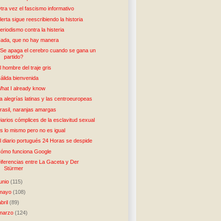
tra vez el fascismo informativo
lerta sigue reescribiendo la historia
eriodismo contra la histeria
ada, que no hay manera
Se apaga el cerebro cuando se gana un
partido?
l hombre del traje gris
álida bienvenida
hat I already know
a alegrías latinas y las centroeuropeas
rasil, naranjas amargas
iarios cómplices de la esclavitud sexual
s lo mismo pero no es igual
l diario portugués 24 Horas se despide
ómo funciona Google
iferencias entre La Gaceta y Der
Stürmer
junio
(115)
mayo
(108)
abril
(89)
marzo
(124)