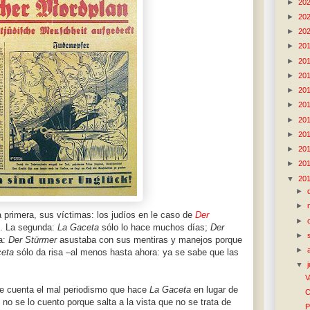
►
20
►
20
►
20
►
20
►
20
►
20
►
20
►
20
►
20
►
20
►
20
►
20
▼
20
►
►
 primera, sus víctimas: los judíos en le caso de
Der
►
. La segunda:
La Gaceta
sólo lo hace muchos días;
Der
►
ra:
Der Stürmer
asustaba con sus mentiras y manejos porque
►
eta
sólo da risa –al menos hasta ahora: ya se sabe que las
▼
V
me cuenta el mal periodismo que hace
La Gaceta
en lugar de
C
no se lo cuento porque salta a la vista que no se trata de
P