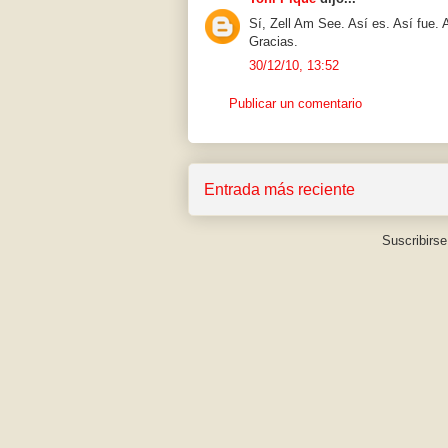
Sí, Zell Am See. Así es. Así fue. A
Gracias.
30/12/10, 13:52
Publicar un comentario
Entrada más reciente
Suscribirse