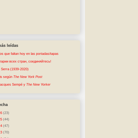
ás leídas
tos que faltan hoy en las portadas/tapas
арии всех стран, соединяйтесь!
o Serra (1939-2020)
sis según
The New York Post
Jacques Sempé y
The New Yorker
echa
26
(23)
25
(44)
24
(47)
23
(70)