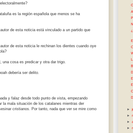
electoralmente?
O
A
taluña es la región española que menos se ha
P
N
utor de esta noticia está vinculado a un partido que
¿
E
autor de esta noticia le rechinan los dientes cuando oye
C
ola?
W
L
 una cosa es predicar y otra dar trigo.
B
Shoah debería ser delito.
D
E
E
C
D
ada y falaz desde todo punto de vista, empezando
r la mala situación de los catalanes mientras der
sesinar cristianos. Por tanto, nada que ver se mire como
►
►
►
►