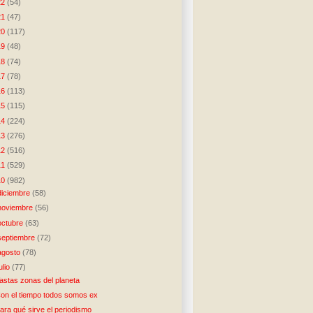
22
(54)
21
(47)
20
(117)
19
(48)
18
(74)
17
(78)
16
(113)
15
(115)
14
(224)
13
(276)
12
(516)
11
(529)
10
(982)
diciembre
(58)
noviembre
(56)
octubre
(63)
septiembre
(72)
agosto
(78)
julio
(77)
astas zonas del planeta
on el tiempo todos somos ex
ara qué sirve el periodismo