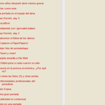
oce años después tiene menos gracia
ías como este
a portada es el espejo del alma
an Fermín, day 3
uLeBron
olidarietà con i giornalisti italiani
an Fermín, day 2
alvemos el fútbol de los diarios
Copiaron a PaperPapers!
ejor foto de portada/tapa
Pasen y vean!
arjeta amarilla a Die Welt
l fútbol pone a cada cual en su sitio
oesía en la prensa económica. ¿Por qué
no?
i miran las fotos (3) y otras perlas
nfermedades profesionales del
periodista
ien Fopea
tra gran portada
ublicidad no contextual
sto es una portada