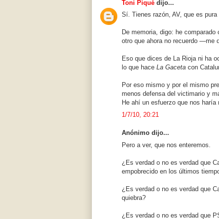
Toni Piqué
dijo...
Sí. Tienes razón, AV, que es pura 
De memoria, digo: he comparado 
otro que ahora no recuerdo —me 
Eso que dices de La Rioja ni ha oc
lo que hace
La Gaceta
con Catalu
Por eso mismo y por el mismo pre
menos defensa del victimario y m
He ahí un esfuerzo que nos haría 
1/7/10, 20:21
Anónimo dijo...
Pero a ver, que nos enteremos.
¿Es verdad o no es verdad que Ca
empobrecido en los últimos tiemp
¿Es verdad o no es verdad que Cat
quiebra?
¿Es verdad o no es verdad que PS