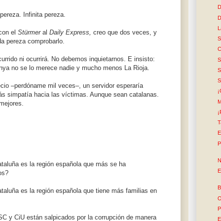
D
pereza. Infinita pereza.
D
L
con el
Stürmer
al
Daily Express,
creo que dos veces, y
S
da pereza comprobarlo.
C
urrido ni ocurrirá. No debemos inquietarnos. E insisto:
S
nya no se lo merece nadie y mucho menos La Rioja.
S
S
cio –perdóname mil veces–, un servidor esperaría
¡
ás simpatía hacia las víctimas. Aunque sean catalanas.
M
mejores.
¡
T
E
P
N
taluña es la región española que más se ha
E
os?
B
aluña es la región española que tiene más familias en
O
P
C y CiU están salpicados por la corrupción de manera
E