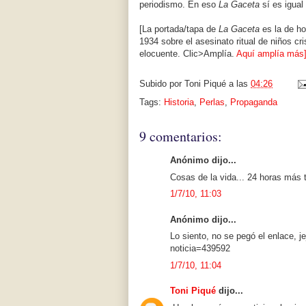
periodismo. En eso
La Gaceta
sí es igual
[La portada/tapa de
La Gaceta
es la de ho
1934 sobre el asesinato ritual de niños cri
elocuente. Clic>Amplía.
Aquí amplía más
Subido por
Toni Piqué
a las
04:26
Tags:
Historia
,
Perlas
,
Propaganda
9 comentarios:
Anónimo dijo...
Cosas de la vida... 24 horas más t
1/7/10, 11:03
Anónimo dijo...
Lo siento, no se pegó el enlace, j
noticia=439592
1/7/10, 11:04
Toni Piqué
dijo...