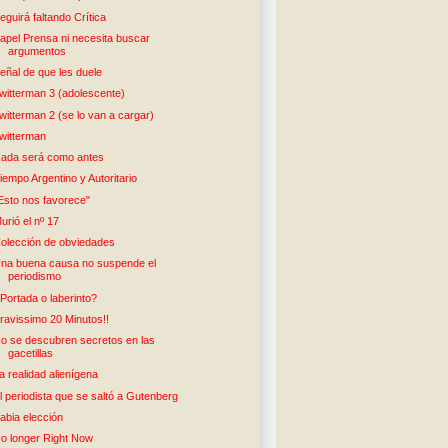
eguirá faltando Crítica
apel Prensa ni necesita buscar
argumentos
eñal de que les duele
witterman 3 (adolescente)
witterman 2 (se lo van a cargar)
witterman
ada será como antes
iempo Argentino y Autoritario
Esto nos favorece"
urió el nº 17
olección de obviedades
na buena causa no suspende el
periodismo
Portada o laberinto?
ravissimo 20 Minutos!!
o se descubren secretos en las
gacetillas
a realidad alienígena
l periodista que se saltó a Gutenberg
abia elección
o longer Right Now