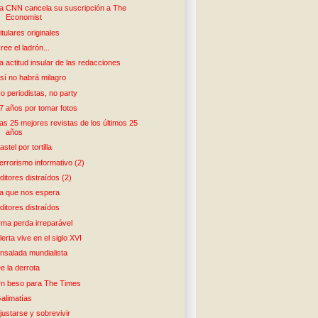
a CNN cancela su suscripción a The
Economist
itulares originales
ree el ladrón...
a actitud insular de las redacciones
sí no habrá milagro
o periodistas, no party
7 años por tomar fotos
as 25 mejores revistas de los últimos 25
años
astel por tortilla
errorismo informativo (2)
ditores distraídos (2)
a que nos espera
ditores distraídos
ma perda irreparável
lerta vive en el siglo XVI
nsalada mundialista
e la derrota
n beso para The Times
alimatías
justarse y sobrevivir