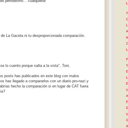
ndo periodismo… cualquiera!
L
T
C
L
A
ra de La Gaceta ni tu desproporcionada comparación.
N
2
L
P
 lo cuento porque salta a la vista", Toni.
T
E
tos posts has publicados en este blog con malos
L
s has llegado a compararlos con un diario pro-nazi y
E
Habrías hecho la comparación si en lugar de CAT fuera
U
cia?
A
E
D
U
G
A