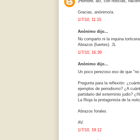
¡Hombre, así, con noticias, hacie
Gracias, anónimo/a.
1/7/10, 11:15
Anónimo dijo...
No comparto ni la inquina tortice
Abrazos (fuertes). JL
1/7/10, 16:39
Anónimo dijo...
Un poco perezoso eso de que "no se
Pregunta para la reflexión: ¿cuán
ejemplos de periodismo? ¿A cuánto
partidario del exterminio judio? ¿
La Rioja la protagonista de la noti
Abrazos forales.
AV.
1/7/10, 19:12