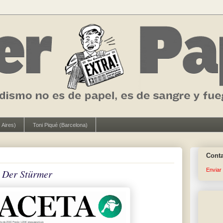
 Aires)
Toni Piqué (Barcelona)
Cont
Enviar
y
Der Stürmer