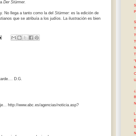
 a
Der Stürmer.
S
P
y. No llega a tanto como la del
Stürmer:
es la edición de
stianos que se atribuía a los judíos. La ilustración es bien
S
]
T
T
T
N
T
"
M
C
arde.... D.G.
U
¿
B
N
eje... http://www.abc.es/agencias/noticia.asp?
L
E
S
N