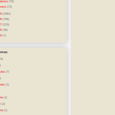
febrero
(70)
enero
(72)
09
(1081)
08
(796)
07
(215)
06
(39)
05
(7)
temas
(6)
)
utos
(7)
)
utes
(1)
)
ta
(1)
e
(2)
una
(1)