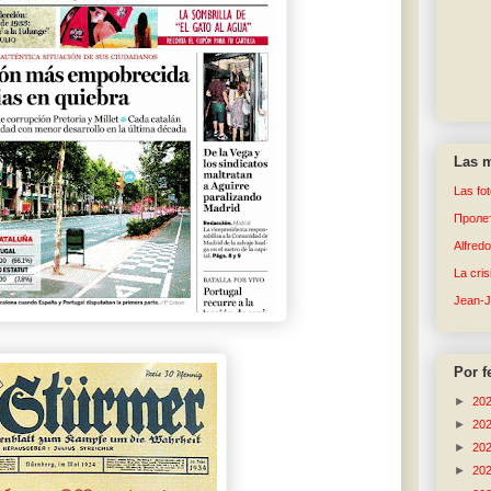
Las m
Las fo
Пролет
Alfred
La cri
Jean-
Por f
►
20
►
20
►
20
►
20