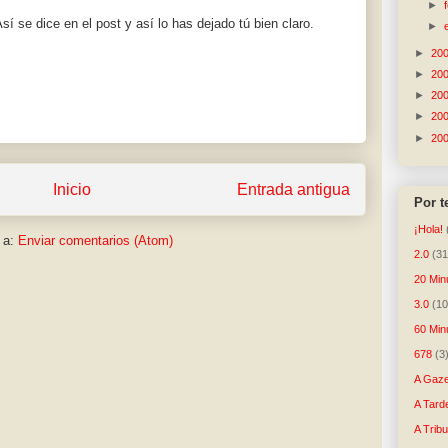
►
sí se dice en el post y así lo has dejado tú bien claro.
►
►
20
►
20
►
20
►
20
►
20
Inicio
Entrada antigua
Por 
¡Hola!
 a:
Enviar comentarios (Atom)
2.0
(31
20 Min
3.0
(10
60 Min
678
(3
A Gaze
A Tard
A Trib