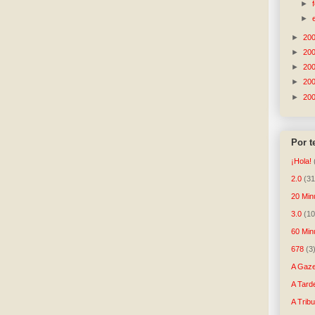
►
►
►
20
►
20
►
20
►
20
►
20
Por 
¡Hola!
2.0
(31
20 Min
3.0
(10
60 Min
678
(3
A Gaze
A Tard
A Trib