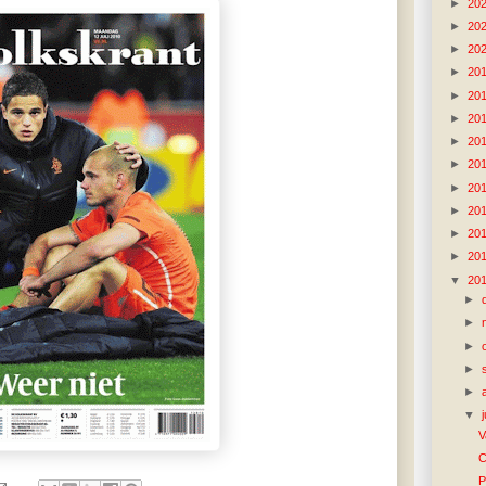
►
20
►
20
►
20
►
20
►
20
►
20
►
20
►
20
►
20
►
20
►
20
►
20
▼
20
►
►
►
►
►
▼
V
C
P