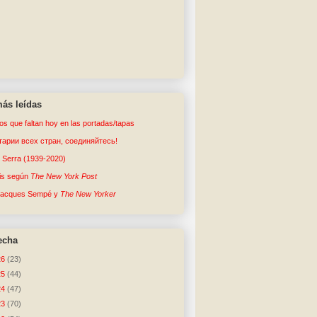
ás leídas
tos que faltan hoy en las portadas/tapas
арии всех стран, соединяйтесь!
o Serra (1939-2020)
sis según
The New York Post
Jacques Sempé y
The New Yorker
echa
26
(23)
25
(44)
24
(47)
23
(70)