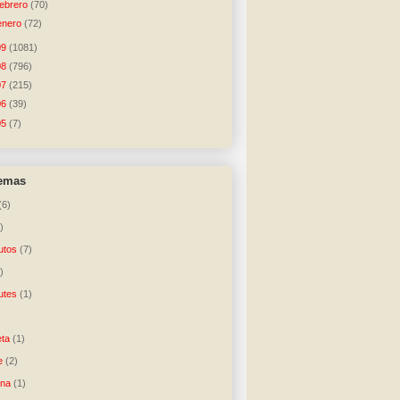
febrero
(70)
enero
(72)
09
(1081)
08
(796)
07
(215)
06
(39)
05
(7)
temas
(6)
)
utos
(7)
)
utes
(1)
)
ta
(1)
e
(2)
una
(1)