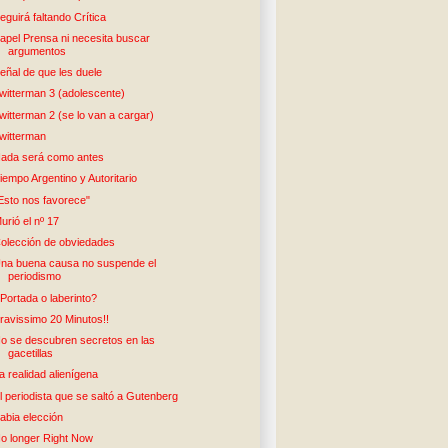
eguirá faltando Crítica
apel Prensa ni necesita buscar
argumentos
eñal de que les duele
witterman 3 (adolescente)
witterman 2 (se lo van a cargar)
witterman
ada será como antes
iempo Argentino y Autoritario
Esto nos favorece"
urió el nº 17
olección de obviedades
na buena causa no suspende el
periodismo
Portada o laberinto?
ravissimo 20 Minutos!!
o se descubren secretos en las
gacetillas
a realidad alienígena
l periodista que se saltó a Gutenberg
abia elección
o longer Right Now