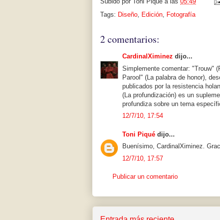
Subido por
Toni Piqué
a las
05:49
Tags:
Diseño
,
Edición
,
Fotografía
2 comentarios:
CardinalXiminez
dijo...
Simplemente comentar: "Trouw" (Fi
Parool" (La palabra de honor), de
publicados por la resistencia hol
(La profundización) es un supleme
profundiza sobre un tema específi
12/7/10, 17:54
Toni Piqué
dijo...
Buenísimo, CardinalXiminez. Grac
12/7/10, 17:57
Publicar un comentario
Entrada más reciente