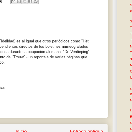
S
P
S
T
T
T
delidad) es al igual que otros periódicos como "Het
scendientes directos de los boletines mimeografados
N
andesa durante la ocupación alemana. "De Verdieping"
T
nto de "Trouw" - un reportaje de varias páginas que
"
co.
M
C
U
ias.
¿
B
N
L
E
S
N
Inicio
Entrada antigua