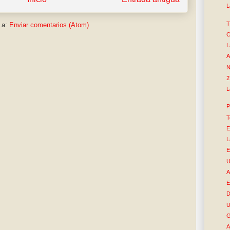
L
T
 a:
Enviar comentarios (Atom)
C
L
A
N
2
L
P
T
E
L
E
U
A
E
D
U
G
A