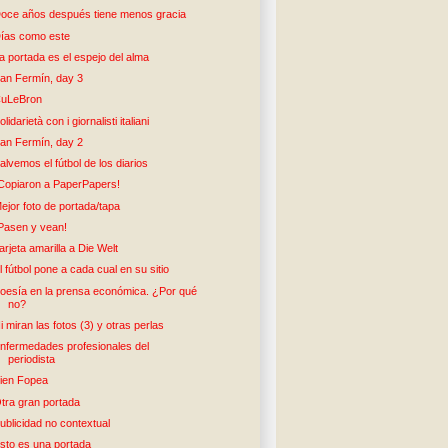
oce años después tiene menos gracia
ías como este
a portada es el espejo del alma
an Fermín, day 3
uLeBron
olidarietà con i giornalisti italiani
an Fermín, day 2
alvemos el fútbol de los diarios
Copiaron a PaperPapers!
ejor foto de portada/tapa
Pasen y vean!
arjeta amarilla a Die Welt
l fútbol pone a cada cual en su sitio
oesía en la prensa económica. ¿Por qué
no?
i miran las fotos (3) y otras perlas
nfermedades profesionales del
periodista
ien Fopea
tra gran portada
ublicidad no contextual
sto es una portada