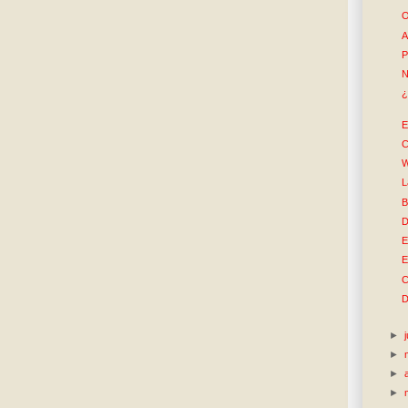
O
A
P
N
¿
E
C
W
L
B
D
E
E
C
D
►
►
►
►