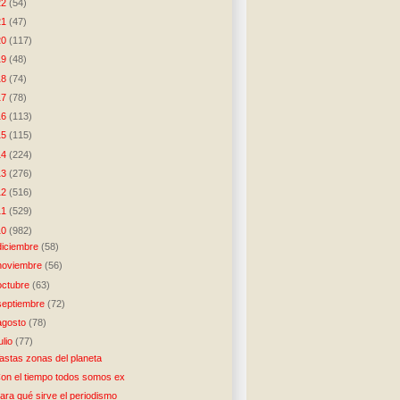
22
(54)
21
(47)
20
(117)
19
(48)
18
(74)
17
(78)
16
(113)
15
(115)
14
(224)
13
(276)
12
(516)
11
(529)
10
(982)
diciembre
(58)
noviembre
(56)
octubre
(63)
septiembre
(72)
agosto
(78)
julio
(77)
astas zonas del planeta
on el tiempo todos somos ex
ara qué sirve el periodismo