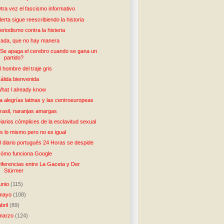
tra vez el fascismo informativo
lerta sigue reescribiendo la historia
eriodismo contra la histeria
ada, que no hay manera
Se apaga el cerebro cuando se gana un
partido?
l hombre del traje gris
álida bienvenida
hat I already know
a alegrías latinas y las centroeuropeas
rasil, naranjas amargas
iarios cómplices de la esclavitud sexual
s lo mismo pero no es igual
l diario portugués 24 Horas se despide
ómo funciona Google
iferencias entre La Gaceta y Der
Stürmer
junio
(115)
mayo
(108)
abril
(89)
marzo
(124)