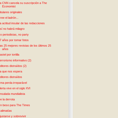
a CNN cancela su suscripción a The
Economist
itulares originales
ree el ladrón...
a actitud insular de las redacciones
sí no habrá milagro
o periodistas, no party
7 años por tomar fotos
as 25 mejores revistas de los últimos 25
años
astel por tortilla
errorismo informativo (2)
ditores distraídos (2)
a que nos espera
ditores distraídos
ma perda irreparável
lerta vive en el siglo XVI
nsalada mundialista
e la derrota
n beso para The Times
alimatías
justarse y sobrevivir