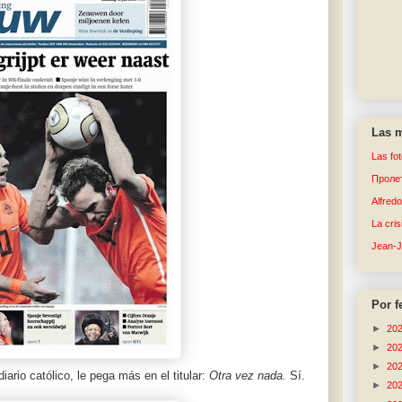
Las m
Las fo
Пролет
Alfred
La cri
Jean-
Por f
►
20
►
20
►
20
diario católico, le pega más en el titular:
Otra vez nada.
Sí.
►
20