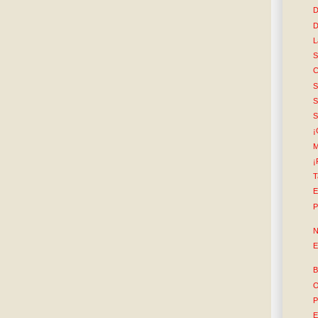
D
D
L
S
C
S
S
S
¡
M
¡
T
E
P
N
E
B
O
P
E