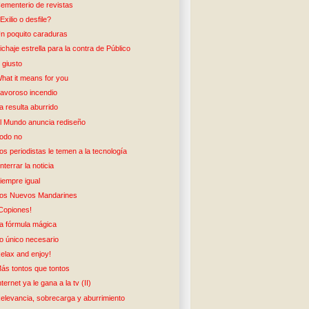
ementerio de revistas
Exilio o desfile?
n poquito caraduras
ichaje estrella para la contra de Público
 giusto
hat it means for you
avoroso incendio
a resulta aburrido
l Mundo anuncia rediseño
odo no
os periodistas le temen a la tecnología
nterrar la noticia
iempre igual
os Nuevos Mandarines
Copiones!
a fórmula mágica
o único necesario
elax and enjoy!
ás tontos que tontos
nternet ya le gana a la tv (II)
elevancia, sobrecarga y aburrimiento