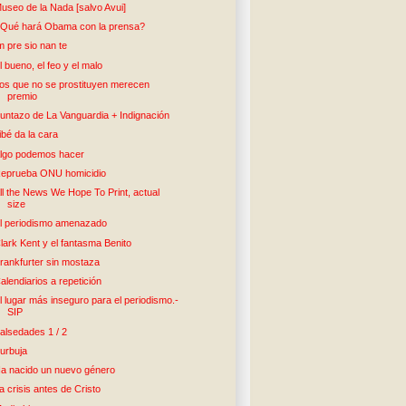
useo de la Nada [salvo Avui]
Qué hará Obama con la prensa?
m pre sio nan te
l bueno, el feo y el malo
os que no se prostituyen merecen
premio
untazo de La Vanguardia + Indignación
ibé da la cara
lgo podemos hacer
eprueba ONU homicidio
ll the News We Hope To Print, actual
size
l periodismo amenazado
lark Kent y el fantasma Benito
rankfurter sin mostaza
alendiarios a repetición
l lugar más inseguro para el periodismo.-
SIP
alsedades 1 / 2
urbuja
a nacido un nuevo género
a crisis antes de Cristo