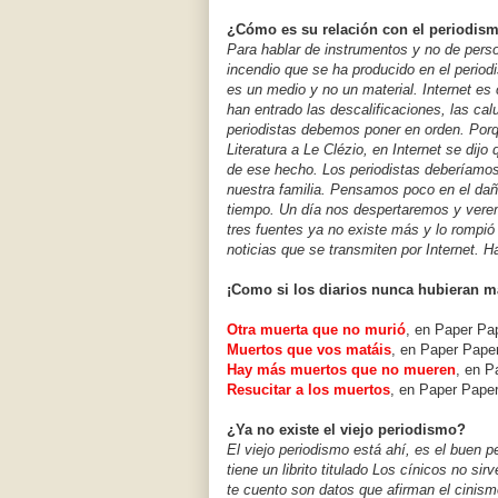
¿Cómo es su relación con el periodis
Para hablar de instrumentos y no de pers
incendio que se ha producido en el period
es un medio y no un material. Internet es
han entrado las descalificaciones, las ca
periodistas debemos poner en orden. Porq
Literatura a Le Clézio, en Internet se dij
de ese hecho. Los periodistas deberíamos 
nuestra familia. Pensamos poco en el da
tiempo. Un día nos despertaremos y verem
tres fuentes ya no existe más y lo rompió
noticias que se transmiten por Internet. 
¡Como si los diarios nunca hubieran m
Otra muerta que no murió
, en Paper Pa
Muertos que vos matáis
, en Paper Paper
Hay más muertos que no mueren
, en P
Resucitar a los muertos
, en Paper Paper
¿Ya no existe el viejo periodismo?
El viejo periodismo está ahí, es el buen
tiene un librito titulado Los cínicos no si
te cuento son datos que afirman el cinism