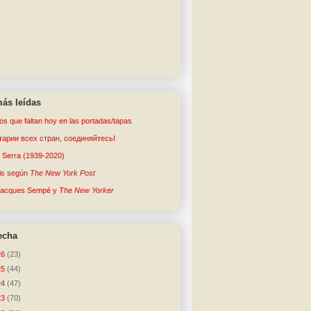
ás leídas
tos que faltan hoy en las portadas/tapas
арии всех стран, соединяйтесь!
o Serra (1939-2020)
sis según
The New York Post
Jacques Sempé y
The New Yorker
echa
26
(23)
25
(44)
24
(47)
23
(70)