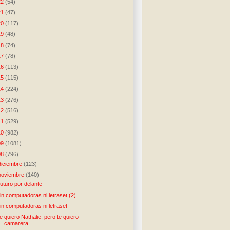
22
(54)
21
(47)
20
(117)
19
(48)
18
(74)
17
(78)
16
(113)
15
(115)
14
(224)
13
(276)
12
(516)
11
(529)
10
(982)
09
(1081)
08
(796)
diciembre
(123)
noviembre
(140)
uturo por delante
in computadoras ni letraset (2)
in computadoras ni letraset
e quiero Nathalie, pero te quiero
camarera