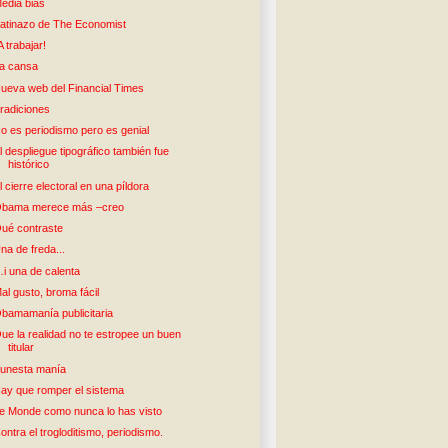
edia bias
atinazo de The Economist
A trabajar!
a cansa
ueva web del Financial Times
radiciones
o es periodismo pero es genial
l despliegue tipográfico también fue
histórico
l cierre electoral en una píldora
bama merece más –creo
ué contraste
na de freda...
i una de calenta
al gusto, broma fácil
bamamanía publicitaria
ue la realidad no te estropee un buen
titular
unesta manía
ay que romper el sistema
e Monde como nunca lo has visto
ontra el trogloditismo, periodismo.