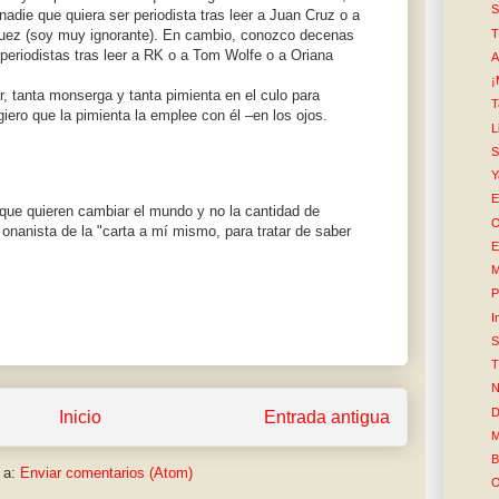
S
nadie que quiera ser periodista tras leer a Juan Cruz o a
T
uez (soy muy ignorante). En cambio, conozco decenas
periodistas tras leer a RK o a Tom Wolfe o a Oriana
A
¡
r, tanta monserga y tanta pimienta en el culo para
T
giero que la pimienta la emplee con él –en los ojos.
L
Y
E
rque quieren cambiar el mundo y no la cantidad de
O
r onanista de la "carta a mí mismo, para tratar de saber
E
M
P
I
S
T
N
D
Inicio
Entrada antigua
M
B
 a:
Enviar comentarios (Atom)
O