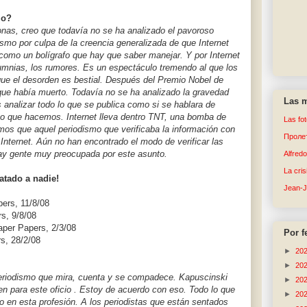
mo?
onas, creo que todavía no se ha analizado el pavoroso
ismo por culpa de la creencia generalizada de que Internet
 como un bolígrafo que hay que saber manejar. Y por Internet
lumnias, los rumores. Es un espectáculo tremendo al que los
ue el desorden es bestial. Después del Premio Nobel de
o que había muerto. Todavía no se ha analizado la gravedad
Las m
analizar todo lo que se publica como si se hablara de
ño que hacemos. Internet lleva dentro TNT, una bomba de
Las fo
os que aquel periodismo que verificaba la información con
Пролет
 Internet. Aún no han encontrado el modo de verificar las
Hay gente muy preocupada por este asunto.
Alfred
La cri
atado a nadie!
Jean-
pers, 11/8/08
s, 9/8/08
aper Papers, 2/3/08
Por f
s, 28/2/08
►
20
►
20
 periodismo que mira, cuenta y se compadece. Kapuscinski
►
20
rven para este oficio . Estoy de acuerdo con eso. Todo lo que
►
20
o en esta profesión. A los periodistas que están sentados