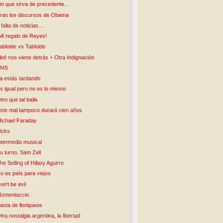
in que sirva de precedente…
ras los discursos de Obama
 falta de noticias…
Mi regalo de Reyes!
abloide vs Tabloide
ibé nos viene detrás + Otra Indignación
SMS
a estás tardando
s igual pero no es lo mismo
tro que tal baila
ste mal tampoco durará cien años
ichael Faraday
icks
ntermedio musical
u turno, Sam Zell
he Selling of Hillary Aguirre
o es país para viejos
on't be evil
omentaccio
asta de lloriqueos
tra nostalgia argentina, la libertad