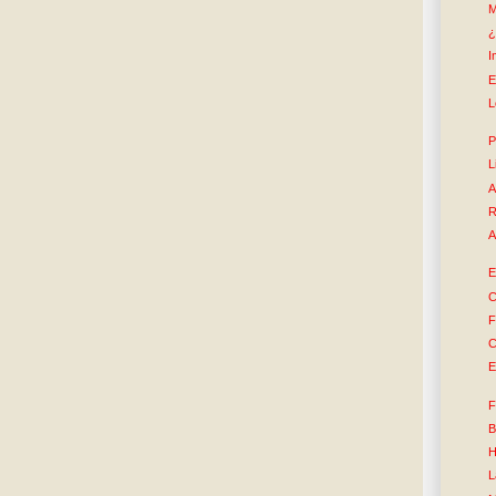
M
¿
I
E
L
P
L
A
R
A
E
C
F
C
E
F
B
H
L