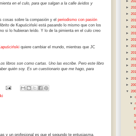
►
20
ienta en el culo, para que salgan a la calle ávidos y
►
20
►
20
s cosas sobre la compasión y el
periodismo con pasión
►
20
librito
de Kapuściński está pasando lo mismo que con los
►
20
o si lo hubieran leído. Y lo de la pimienta en el culo creo
►
20
►
20
►
20
apuściński
quiere cambiar el mundo, mientras que JC
►
20
►
20
Los libros son como cartas. Uno las escribe. Pero este libro
►
20
aber quién soy. Es un cuestionario que me hago, para
►
20
►
20
►
20
▼
20
ki
►
▼
F
S
S
T
as y un profesional es que el segundo te entusiasma,