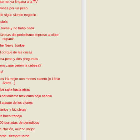
nternet ya le gana a la TV
lones por un peso
ife sigue siendo negocio
ubris
fuese y no hubo nada
lásicas del periodismo impreso al ciber
espacio
he News Junkie
l porqué de las cosas
na pena y dos preguntas
ero ¿qué tienen la cabeza?
lé
os irá mejor con menos talento (o Léalo
Antes...)
ibé salta hacia atrás
l periodismo mexicano bajo asedio
l ataque de los clones
iarios y bicicletas
n buen trabajo
00 portadas de periódicos
a Nación, mucho mejor
arde, siempre tarde