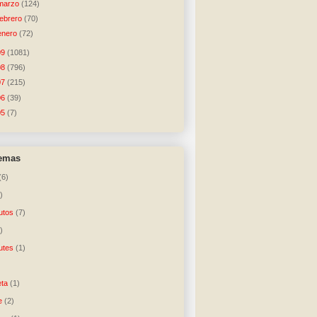
marzo
(124)
febrero
(70)
enero
(72)
09
(1081)
08
(796)
07
(215)
06
(39)
05
(7)
temas
(6)
)
utos
(7)
)
utes
(1)
)
ta
(1)
e
(2)