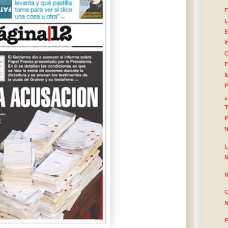
E
L
E
I
O
E
I
P
¿
T
P
N
L
N
N
C
N
P