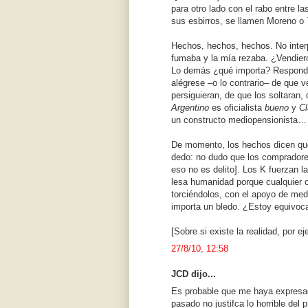
para otro lado con el rabo entre la
sus esbirros, se llamen Moreno o
Hechos, hechos, hechos. No interp
fumaba y la mía rezaba. ¿Vendier
Lo demás ¿qué importa? Responda
alégrese –o lo contrario– de que v
persiguieran, de que los soltaran, 
Argentino
es oficialista
bueno
y
Cl
un constructo mediopensionista…
De momento, los hechos dicen que
dedo: no dudo que los compradore
eso no es delito]. Los K fuerzan l
lesa humanidad porque cualquier o
torciéndolos, con el apoyo de m
importa un bledo. ¿Estoy equivoc
[Sobre si existe la realidad, por e
27/8/10, 12:58
JCD dijo...
Es probable que me haya expresad
pasado no justifca lo horrible del 