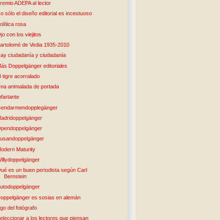
remio ADEPA al lector
o sólo el diseño editorial es incestuoso
olítica rosa
jo con los viejitos
artolomé de Vedia 1935-2010
ay ciudadanía y ciudadanía
ás Doppelgänger editoriales
l tigre acorralado
na animalada de portada
nfartante
endarmendopplegänger
adridoppelgänger
pendoppelgänger
usandoppelgänger
odern Maturity
illydoppelgänger
ué es un buen periodista según Carl
Bernstein
utodoppelgänger
oppelgänger es sosias en alemán
go del fotógrafo
eleccionar a los lectores que piensan