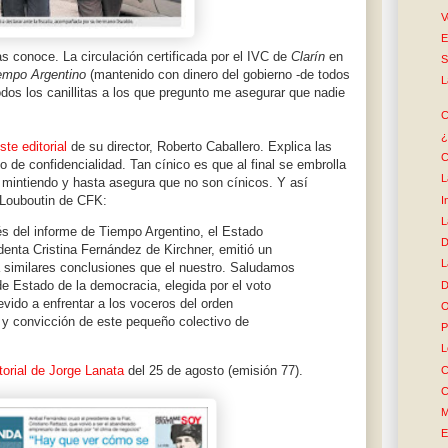
V
E
as conoce. La circulación certificada por el IVC de
Clarín
en
S
empo Argentino
(mantenido con dinero del gobierno -de todos
L
dos los canillitas a los que pregunto me asegurar que nadie
C
¿
ste editorial
de su director, Roberto Caballero. Explica las
C
 de confidencialidad. Tan cínico es que al final se embrolla
L
 mintiendo y hasta asegura que no son cínicos. Y así
 Louboutin de CFK:
I
L
 del informe de Tiempo Argentino, el Estado
D
denta Cristina Fernández de Kirchner, emitió un
L
 a similares conclusiones que el nuestro. Saludamos
e Estado de la democracia, elegida por el voto
D
evido a enfrentar a los voceros del orden
O
 y convicción de este pequeño colectivo de
P
L
itorial de Jorge Lanata
del 25 de agosto (emisión 77).
C
C
M
E