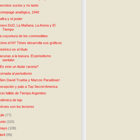
ecretos sucios y no tanto
omepage analógica, 1940
afka y el poder
ravo DsD, La Mañana, La Arena y El
Tiempo
a coyuntura de los commodities
ómo el NY Times desarrolla sus gráficos
istórico es el título
acunas a la basura. El periodismo
también
Es este un titular racista?
ornada al periodismo
Bien David Trueba y Marcos Paradinas!
ecepción y palo a Top Secret America
cto fallido de Tiempo Argentino
olémica de lujo
éroes son los lectores
julio
(77)
junio
(115)
mayo
(108)
abril
(89)