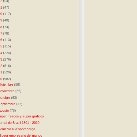
22
(54)
21
(47)
20
(117)
19
(48)
18
(74)
17
(78)
16
(113)
15
(115)
14
(224)
13
(276)
12
(516)
11
(529)
10
(982)
diciembre
(58)
noviembre
(56)
octubre
(63)
septiembre
(72)
agosto
(78)
úper frescos y súper gráficos
ornal do Brasil 1891 - 2010
emedio a la sobrecarga
l peor empresario del mundo