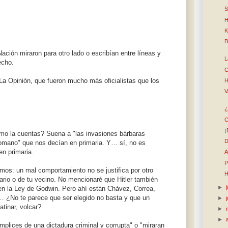
S
H
K
B
Nación miraron para otro lado o escribían entre líneas y
L
echo.
C
 La Opinión, que fueron mucho más oficialistas que los
H
V
¿
C
¡
omo la cuentas? Suena a "las invasiones bárbaras
D
Romano" que nos decían en primaria. Y… sí, no es
n primaria.
A
P
os: un mal comportamiento no se justifica por otro
H
ario o de tu vecino. No mencionaré que Hitler también
►
en la Ley de Godwin. Pero ahí están Chávez, Correa,
 ¿No te parece que ser elegido no basta y que un
►
atinar, volcar?
►
►
mplices de una dictadura criminal y corrupta" o "miraran