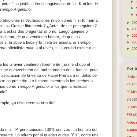
►
s patas" no justifica los desaguisados de los K ni los de
►
Tiempo Argentino
.
►
retaciones ni declaraciones ni opiniones ni si tu mamá
►
20
on los Graiver libremente? ¿Antes de ser perseguidos?
►
20
 a estas dos preguntas sí o no. Luego quéjese o
►
20
endieran, de que vendieran barato, de que los
de si la abuela bebe y la nieta se asusta, si
Tiempo
►
20
arín
oficialista
malo
o al revés, si la verdad existe o es
►
20
 los Gravier vendieron libremente [no me chupo el
Por 
s se aprovecharon del mal momento de la familia, pero
a asociación de la venta de Papel Prensa a un delito de
¡Hola!
tro ha prescrito. Lo fuerzan inventando los hechos o
2.0
(31
edios como
Tiempo Argentino
, a los que la realidad
ado?
20 Min
3.0
(10
jemplo, ya discutiremos otro día]
60 Min
678
(3
A Gaze
o mal TP, pero coincido 100% con vos. Lo horrible del
A Tard
presente. Lo reitero por si quedan dudas. Y sí, conté una