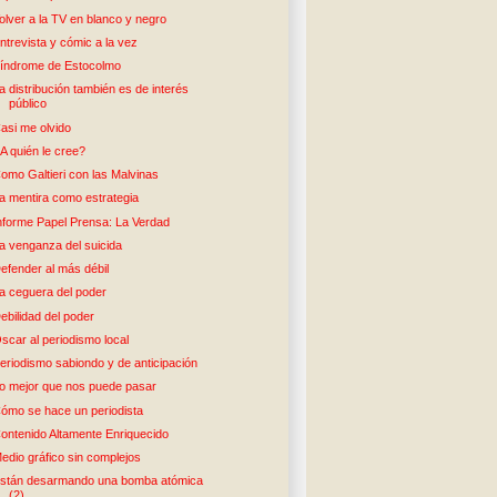
olver a la TV en blanco y negro
ntrevista y cómic a la vez
índrome de Estocolmo
a distribución también es de interés
público
asi me olvido
A quién le cree?
omo Galtieri con las Malvinas
a mentira como estrategia
nforme Papel Prensa: La Verdad
a venganza del suicida
efender al más débil
a ceguera del poder
ebilidad del poder
scar al periodismo local
eriodismo sabiondo y de anticipación
o mejor que nos puede pasar
ómo se hace un periodista
ontenido Altamente Enriquecido
edio gráfico sin complejos
stán desarmando una bomba atómica
(2)