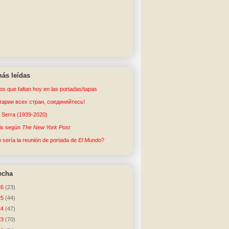
ás leídas
tos que faltan hoy en las portadas/tapas
арии всех стран, соединяйтесь!
o Serra (1939-2020)
sis según
The New York Post
sería la reunión de portada de
El Mundo
?
echa
26
(23)
25
(44)
24
(47)
23
(70)