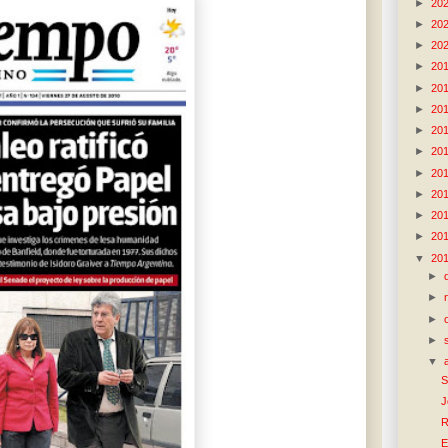
►
20
►
20
►
20
►
20
►
20
►
20
►
20
►
20
►
20
►
20
►
20
►
20
▼
20
►
►
►
►
▼
S
J
R
E