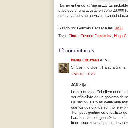
Hoy no entiendo a
Página 12
. Es probable
sabe que si una acusación tiene 23.000 f
es una virtud sino un vicio la cantidad ex
Subido por
Gonzalo Peltzer
a las
10:22
Tags:
Clarín
,
Cristina Fernández
,
Hugo C
12 comentarios:
Nauta Cousteau
dijo...
Si Clarín lo dice... Palabra Santa.
27/8/10, 11:23
JCD dijo...
La columna de Caballero tiene un 
ser oficialista de un gobierno dem
La Nación. Esto es verificable má
que los dos diarios aún no le expl
Tiempo Argentino es oficialista d
hará lo mismo si gana Solá. Lo im
lo de clarin y la nación es gravísi