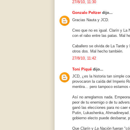
27/8/10, 11:30
Gonzalo Peltzer
dijo...
Gracias Nauta y JCD.
Creo que no es igual. Clarín y La 
con el rabo entre las patas. Mal h
Caballero se olvida de La Tarde y
otros dos. Mal hecho también.
27/8/10, 11:42
Toni Piqué
dijo...
JCD, ¿es la historia tan simple c
provocaron la caída del Imperio 
mentira… pero tampoco estamos e
Así no arreglamos nada. Empeoram
peor de tu enemigo o de tu advers
ganó las elecciones para no caer 
Putin, Lukashenka, Ahmadineyad…
gobierno electo puede desbarrar, p
Que
Clarín
y
La Nación
fueran "có