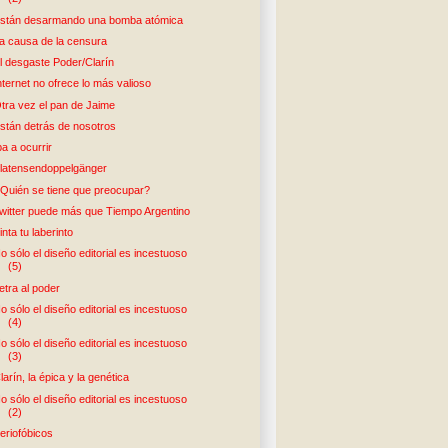
stán desarmando una bomba atómica
a causa de la censura
l desgaste Poder/Clarín
nternet no ofrece lo más valioso
tra vez el pan de Jaime
stán detrás de nosotros
ba a ocurrir
latensendoppelgänger
Quién se tiene que preocupar?
witter puede más que Tiempo Argentino
inta tu laberinto
o sólo el diseño editorial es incestuoso
(5)
etra al poder
o sólo el diseño editorial es incestuoso
(4)
o sólo el diseño editorial es incestuoso
(3)
larín, la épica y la genética
o sólo el diseño editorial es incestuoso
(2)
eriofóbicos