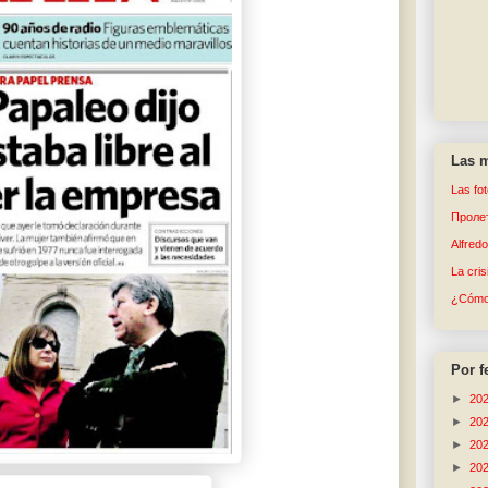
Las m
Las fo
Пролет
Alfred
La cri
¿Cómo 
Por f
►
20
►
20
►
20
►
20