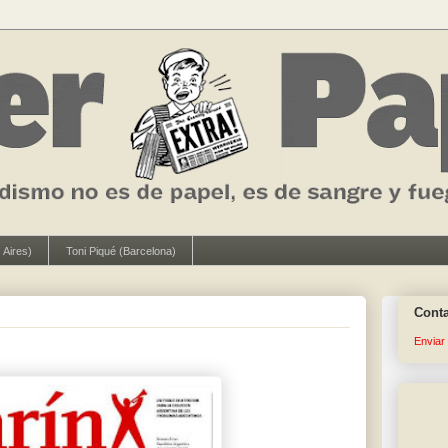
 Aires)
Toni Piqué (Barcelona)
Cont
Enviar