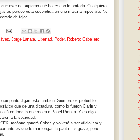
P
 que ayer no supieran qué hacer con la portada. Cualquiera
N
ojas es porque está escondida en una maraña imposible. No
P
agerada de fojas.
O
B
H
hávez
,
Jorge Lanata
,
Libertad
,
Poder
,
Roberto Caballero
M
E
U
I
G
M
O
S
M
buen punto digámoslo también. Siempre es preferible
W
ocrático que de una dictadura, como lo fueron Clarin y
Q
s allá de todo lo que rodea a Papel Prensa. Y es algo
icaron a la sociedad.
A
e CFK, mañana ganará Cobos y volverá a ser oficialista y
D
portante es que le mantengan la pauta. Es grave, pero
E
mo.
S