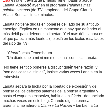
Esta
es la entrevista de Ernesto Tenembaum a Jorge
Lanata. Apareció ayer en el programa
Palabras más,
palabras menos
(de
TN
, propiedad del Grupo Clarín).
Véala. Son casi trece minutos.
Lanata no tiene dudas en ponerse del lado de su antiguo
enemigo. Explica en un momento que hay que defender al
más débil para defender la libertad. Y el más débil ahora es
el que parecía más fuerte... (no está en los textos resaltados
del sitio de
TN
).
—
"Clarín"
acota Tenembaum.
—"Un diario que a mí ni me menciona" contesta Lanata.
"No tiene sentido ponerse a discutir quién tiene razón" y
"son dos cosas distintas", insiste varias veces Lanata en la
entrevista.
Lanata separa la lucha por la libertad de expresión y de
prensa de los defectos patentes de la prensa argentina y
hasta el esquema extorsivo, habitual en
Clarín
–denunciado
muchas veces en este blog. Cuando digo la prensa
argentina me refiero a
Clarín
y
La Nación
y también a
La