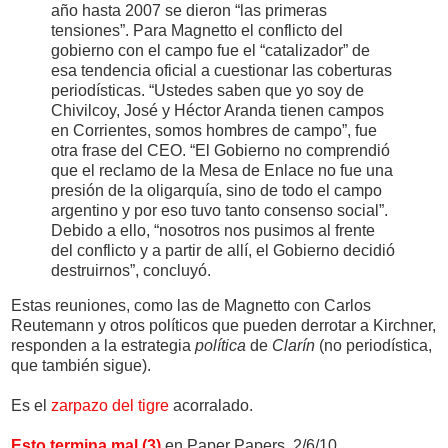
año hasta 2007 se dieron “las primeras
tensiones”. Para Magnetto el conflicto del
gobierno con el campo fue el “catalizador” de
esa tendencia oficial a cuestionar las coberturas
periodísticas. “Ustedes saben que yo soy de
Chivilcoy, José y Héctor Aranda tienen campos
en Corrientes, somos hombres de campo”, fue
otra frase del CEO. “El Gobierno no comprendió
que el reclamo de la Mesa de Enlace no fue una
presión de la oligarquía, sino de todo el campo
argentino y por eso tuvo tanto consenso social”.
Debido a ello, “nosotros nos pusimos al frente
del conflicto y a partir de allí, el Gobierno decidió
destruirnos”, concluyó.
Estas reuniones, como las de Magnetto con Carlos
Reutemann y otros políticos que pueden derrotar a Kirchner,
responden a la estrategia
política
de
Clarín
(no periodística,
que también sigue).
Es el
zarpazo del tigre
acorralado.
Esto termina mal (3)
en Paper Papers, 2/6/10