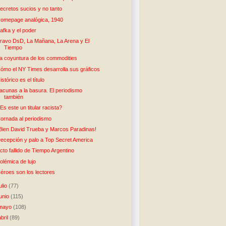
ecretos sucios y no tanto
omepage analógica, 1940
afka y el poder
ravo DsD, La Mañana, La Arena y El
Tiempo
a coyuntura de los commodities
ómo el NY Times desarrolla sus gráficos
istórico es el título
acunas a la basura. El periodismo
también
Es este un titular racista?
ornada al periodismo
Bien David Trueba y Marcos Paradinas!
ecepción y palo a Top Secret America
cto fallido de Tiempo Argentino
olémica de lujo
éroes son los lectores
julio
(77)
junio
(115)
mayo
(108)
abril
(89)