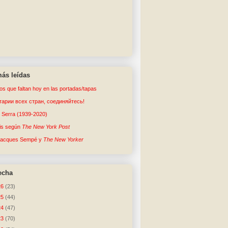
ás leídas
tos que faltan hoy en las portadas/tapas
арии всех стран, соединяйтесь!
o Serra (1939-2020)
sis según
The New York Post
Jacques Sempé y
The New Yorker
echa
26
(23)
25
(44)
24
(47)
23
(70)