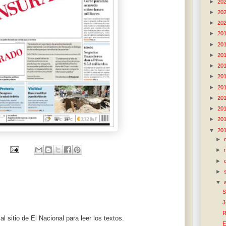
►
20
►
20
►
20
►
20
►
20
►
20
►
20
►
20
►
20
►
20
►
20
►
20
▼
20
►
►
►
►
▼
S
J
R
l sitio de El Nacional para leer los textos.
E