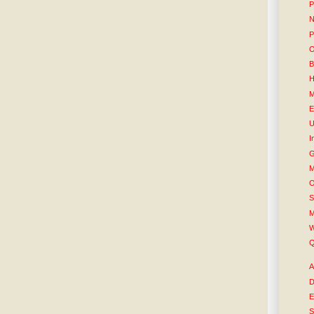
P
N
P
O
B
H
M
E
U
I
G
M
O
S
M
W
Q
A
D
E
S