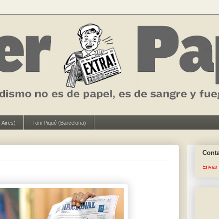
 Aires)
Toni Piqué (Barcelona)
Cont
Enviar