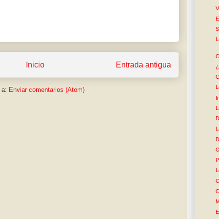
V
E
S
L
C
Inicio
Entrada antigua
¿
C
L
 a:
Enviar comentarios (Atom)
I
L
D
L
D
O
P
L
C
C
M
E