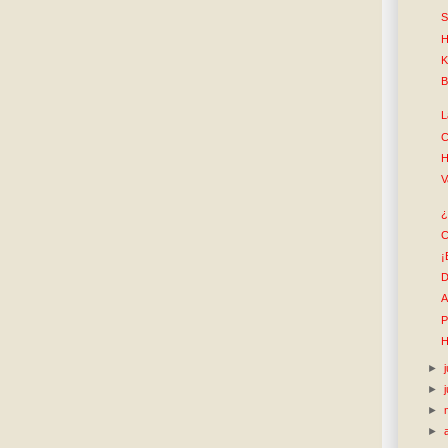
S
H
K
B
L
C
H
V
¿
C
¡
D
A
P
H
►
►
►
►