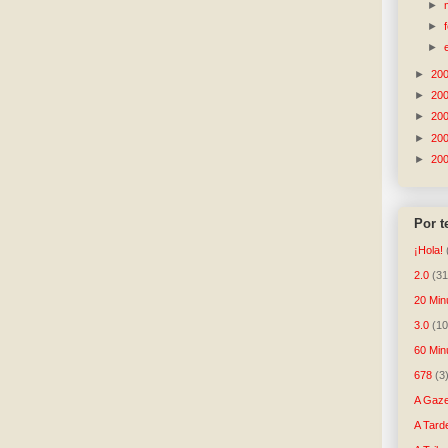
►
►
►
►
20
►
20
►
20
►
20
►
20
Por 
¡Hola!
2.0
(31
20 Min
3.0
(10
60 Min
678
(3
A Gaze
A Tard