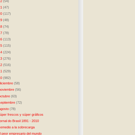
22
(54)
21
(47)
20
(117)
19
(48)
18
(74)
17
(78)
16
(113)
15
(115)
14
(224)
13
(276)
12
(516)
11
(529)
10
(982)
diciembre
(58)
noviembre
(56)
octubre
(63)
septiembre
(72)
agosto
(78)
úper frescos y súper gráficos
ornal do Brasil 1891 - 2010
emedio a la sobrecarga
l peor empresario del mundo