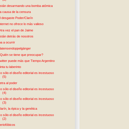
stán desarmando una bomba atómica
a causa de la censura
l desgaste Poder/Clarín
nternet no ofrece lo más valioso
tra vez el pan de Jaime
stán detrás de nosotros
ba a ocurrir
latensendoppelgänger
Quién se tiene que preocupar?
witter puede más que Tiempo Argentino
inta tu laberinto
o sólo el diseño editorial es incestuoso
(5)
etra al poder
o sólo el diseño editorial es incestuoso
(4)
o sólo el diseño editorial es incestuoso
(3)
larín, la épica y la genética
o sólo el diseño editorial es incestuoso
(2)
eriofóbicos