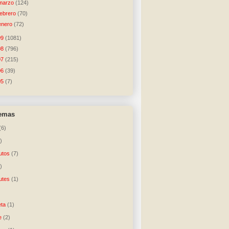
marzo
(124)
febrero
(70)
enero
(72)
09
(1081)
08
(796)
07
(215)
06
(39)
05
(7)
temas
(6)
)
utos
(7)
)
utes
(1)
)
ta
(1)
e
(2)