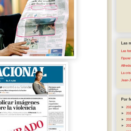
Las m
Las fo
Пролет
Alfred
La cri
Jean-
Por f
►
20
►
20
►
20
►
20