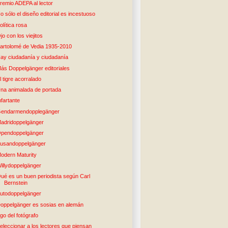
remio ADEPA al lector
o sólo el diseño editorial es incestuoso
olítica rosa
jo con los viejitos
artolomé de Vedia 1935-2010
ay ciudadanía y ciudadanía
ás Doppelgänger editoriales
l tigre acorralado
na animalada de portada
nfartante
endarmendopplegänger
adridoppelgänger
pendoppelgänger
usandoppelgänger
odern Maturity
illydoppelgänger
ué es un buen periodista según Carl
Bernstein
utodoppelgänger
oppelgänger es sosias en alemán
go del fotógrafo
eleccionar a los lectores que piensan