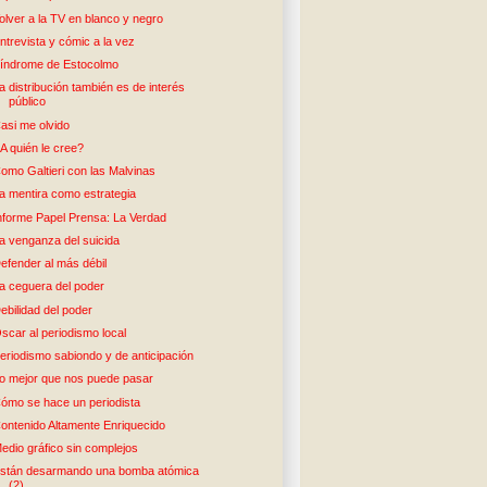
olver a la TV en blanco y negro
ntrevista y cómic a la vez
índrome de Estocolmo
a distribución también es de interés
público
asi me olvido
A quién le cree?
omo Galtieri con las Malvinas
a mentira como estrategia
nforme Papel Prensa: La Verdad
a venganza del suicida
efender al más débil
a ceguera del poder
ebilidad del poder
scar al periodismo local
eriodismo sabiondo y de anticipación
o mejor que nos puede pasar
ómo se hace un periodista
ontenido Altamente Enriquecido
edio gráfico sin complejos
stán desarmando una bomba atómica
(2)