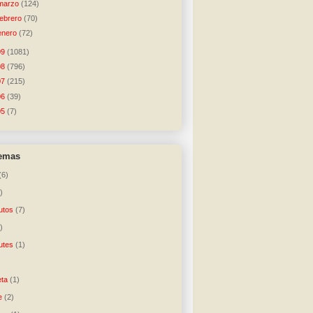
marzo
(124)
febrero
(70)
enero
(72)
09
(1081)
08
(796)
07
(215)
06
(39)
05
(7)
temas
(6)
)
utos
(7)
)
utes
(1)
)
ta
(1)
e
(2)