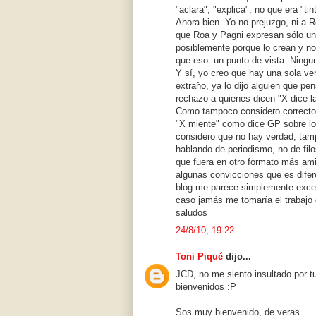
"aclara", "explica", no que era "ti
Ahora bien. Yo no prejuzgo, ni a 
que Roa y Pagni expresan sólo un
posiblemente porque lo crean y n
que eso: un punto de vista. Ningu
Y sí, yo creo que hay una sola ve
extraño, ya lo dijo alguien que pe
rechazo a quienes dicen "X dice la
Como tampoco considero correcto 
"X miente" como dice GP sobre l
considero que no hay verdad, tamp
hablando de periodismo, no de fil
que fuera en otro formato más ami
algunas convicciones que es difer
blog me parece simplemente excel
caso jamás me tomaría el trabajo
saludos
24/8/10, 19:22
Toni Piqué
dijo...
JCD, no me siento insultado por 
bienvenidos :P
Sos muy bienvenido, de veras.