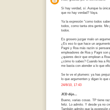
Sí hay verdad, sí. Aunque la únic
que no hay verdad? Vaya.
Ya la expresión "como todos sabe
todos, como tanta otra gente. Me
todos.
Es grosero juzgar malo un argum
¿Es eso lo que hace un argumento
Pagni y Roa más razón si pensara
empleadores de Roa y Pagni son p
¿quieres decir que emplean a Roa
¿cómo lo sabes? Cuando lea a Roa 
me basta con atender a lo que ell
Se te ve el plumero: ya has prej
lo que argumenten y digan lo que 
24/8/10, 17:43
JCD dijo...
Bueno, varias cosas. TP tiene ra
feliz. Lo admito. Y desde ya no c
También admito que la expresión d