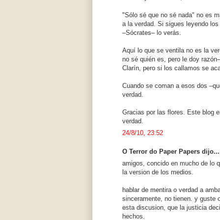
"Sólo sé que no sé nada" no es má
a la verdad. Si sigues leyendo los
–Sócrates– lo verás.
Aquí lo que se ventila no es la ve
no sé quién es, pero le doy razón
Clarín, pero si los callamos se aca
Cuando se coman a esos dos –que 
verdad.
Gracias por las flores. Este blog
verdad.
24/8/10, 23:52
O Terror do Paper Papers dijo...
amigos, concido en mucho de lo que
la version de los medios.
hablar de mentira o verdad a amba
sinceramente, no tienen. y guste 
esta discusion, que la justicia de
hechos.