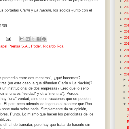
►
20
►
20
sus portadas
Clarín
y
La Nación
, los socios -junto con el
►
20
►
20
►
20
1/09
►
20
►
20
►
20
apel Prensa S.A.
,
Poder
,
Ricardo Roa
►
20
►
20
►
20
►
20
▼
20
 un promedio entre dos mentiras", ¿qué hacemos?
►
ras (en este caso la que difunden Clarín y La Nación)?
►
 un institucional de dos empresas? Creo que lo serio
►
cir si una es "verdad" y otra "mentira"). Porque,
►
ay "una" verdad, sino construcciones que se pueden
. El post peca además de ingenuo al plantear que Roa
▼
o pone nada sobre nada. Simplemente da su opinión,
S
ores. Punto. Lo mismo que hacen los periodistas de los
J
úblcos.
R
difícil de transitar, pero hay que tratar de hacerlo sin
E