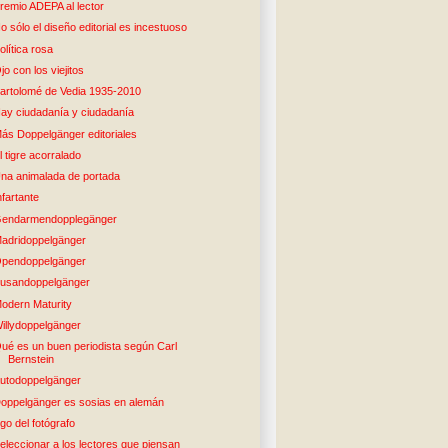
remio ADEPA al lector
o sólo el diseño editorial es incestuoso
olítica rosa
jo con los viejitos
artolomé de Vedia 1935-2010
ay ciudadanía y ciudadanía
ás Doppelgänger editoriales
l tigre acorralado
na animalada de portada
nfartante
endarmendopplegänger
adridoppelgänger
pendoppelgänger
usandoppelgänger
odern Maturity
illydoppelgänger
ué es un buen periodista según Carl
Bernstein
utodoppelgänger
oppelgänger es sosias en alemán
go del fotógrafo
eleccionar a los lectores que piensan