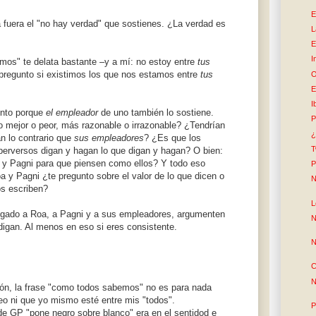
E
a fuera el "no hay verdad" que sostienes. ¿La verdad es
L
E
I
mos" te delata bastante –y a mí: no estoy entre
tus
 pregunto si existimos los que nos estamos entre
tus
O
E
I
ento porque
el empleador
de uno también lo sostiene.
P
 mejor o peor, más razonable o irrazonable? ¿Tendrían
¿
n lo contrario que
sus empleadores
? ¿Es que los
T
erversos digan y hagan lo que digan y hagan? O bien:
 y Pagni para que piensen como ellos? Y todo eso
P
y Pagni ¿te pregunto sobre el valor de lo que dicen o
N
os escriben?
L
uzgado a Roa, a Pagni y a sus empleadores, argumenten
N
digan. Al menos en eso si eres consistente.
N
C
N
zón, la frase "como todos sabemos" no es para nada
reo ni que yo mismo esté entre mis "todos".
P
e GP "pone negro sobre blanco" era en el sentidod e