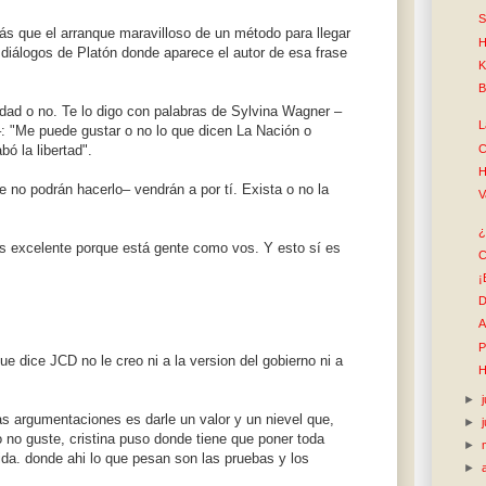
S
s que el arranque maravilloso de un método para llegar
H
 diálogos de Platón donde aparece el autor de esa frase
K
B
rdad o no. Te lo digo con palabras de Sylvina Wagner –
L
–: "Me puede gustar o no lo que dicen La Nación o
C
bó la libertad".
H
no podrán hacerlo– vendrán a por tí. Exista o no la
V
¿
 es excelente porque está gente como vos. Y esto sí es
C
¡
D
A
P
 dice JCD no le creo ni a la version del gobierno ni a
H
►
s argumentaciones es darle un valor y un nievel que,
►
o no guste, cristina puso donde tiene que poner toda
►
cida. donde ahi lo que pesan son las pruebas y los
►