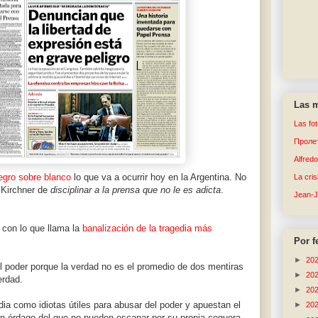
Las m
Las fo
Пролет
Alfred
egro sobre blanco
lo que va a ocurrir hoy en la Argentina. No
La cri
e Kirchner de
disciplinar a la prensa que no le es adicta
.
Jean-
 con lo que llama la
banalización de la tragedia más
Por f
►
20
 poder porque la verdad no es el promedio de dos mentiras
►
20
erdad.
►
20
ia como idiotas útiles para abusar del poder y apuestan el
►
20
un órdago del que no pueden escapar por su propia ceguera.