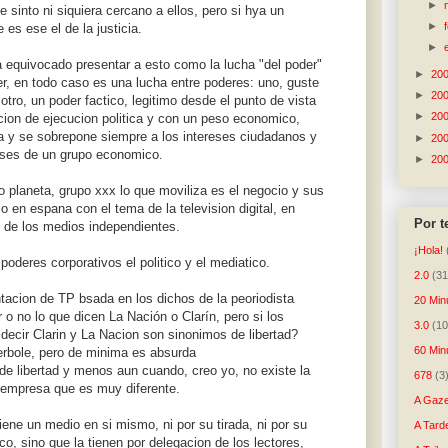
►
e sinto ni siquiera cercano a ellos, pero si hya un
►
es ese el de la justicia.
►
 equivocado presentar a esto como la lucha "del poder"
►
20
r, en todo caso es una lucha entre poderes: uno, guste
►
20
 otro, un poder factico, legitimo desde el punto de vista
►
20
acion de ejecucion politica y con un peso economico,
a y se sobrepone siempre a los intereses ciudadanos y
►
20
reses de un grupo economico.
►
20
po planeta, grupo xxx lo que moviliza es el negocio y sus
o en espana con el tema de la television digital, en
Por 
ol de los medios independientes.
¡Hola!
poderes corporativos el politico y el mediatico.
2.0
(31
acion de TP bsada en los dichos de la peoriodista
20 Min
o no lo que dicen La Nación o Clarín, pero si los
3.0
(10
 decir Clarin y La Nacion son sinonimos de libertad?
60 Min
perbole, pero de minima es absurda
e libertad y menos aun cuando, creo yo, no existe la
678
(3
e empresa que es muy diferente.
A Gaze
tiene un medio en si mismo, ni por su tirada, ni por su
A Tard
co, sino que la tienen por delegacion de los lectores,