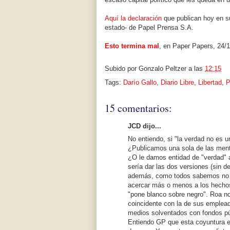
Aquí la declaración
que publican hoy en 
estado- de Papel Prensa S.A.
Esto termina mal
, en Paper Papers, 24/1
Subido por
Gonzalo Peltzer
a las
12:15
Tags:
Darío Gallo
,
Diario Libre
,
Libertad
,
P
15 comentarios:
JCD dijo...
No entiendo, si "la verdad no es
¿Publicamos una sola de las menti
¿O le damos entidad de "verdad" a
sería dar las dos versiones (sin de
además, como todos sabemos no h
acercar más o menos a los hechos
"pone blanco sobre negro". Roa n
coincidente con la de sus emplead
medios solventados con fondos p
Entiendo GP que esta coyuntura es 