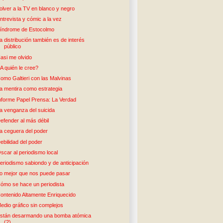
olver a la TV en blanco y negro
ntrevista y cómic a la vez
índrome de Estocolmo
a distribución también es de interés
público
asi me olvido
A quién le cree?
omo Galtieri con las Malvinas
a mentira como estrategia
nforme Papel Prensa: La Verdad
a venganza del suicida
efender al más débil
a ceguera del poder
ebilidad del poder
scar al periodismo local
eriodismo sabiondo y de anticipación
o mejor que nos puede pasar
ómo se hace un periodista
ontenido Altamente Enriquecido
edio gráfico sin complejos
stán desarmando una bomba atómica
(2)