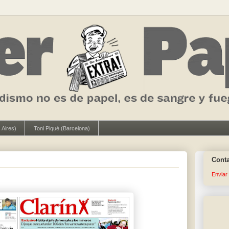
 Aires)
Toni Piqué (Barcelona)
Cont
Enviar