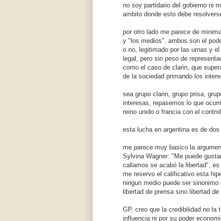
no soy partidario del gobierno ni m
ambito donde esto debe resolverse 
por otro lado me parece de minima
y "los medios". ambos son el pode
o no, legitimado por las urnas y el
legal, pero sin peso de represent
como el caso de clarin, que super
de la sociedad primando los inte
sea grupo clarin, grupo prisa, gru
interesas, repasemos lo que ocurri
reino unido o francia con el contr
esta lucha en argentina es de dos 
me parece muy basico la argument
Sylvina Wagner: "Me puede gustar 
callamos se acabó la libertad", es
me reservo el calificativo esta hi
ningun medio puede ser sinonimo d
libertad de prensa sino libertad d
GP, creo que la credibilidad no la 
influencia ni por su poder economi