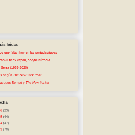
ás leídas
tos que faltan hoy en las portadas/tapas
арии всех стран, соединяйтесь!
o Serra (1939-2020)
sis según
The New York Post
Jacques Sempé y
The New Yorker
echa
26
(23)
25
(44)
24
(47)
23
(70)