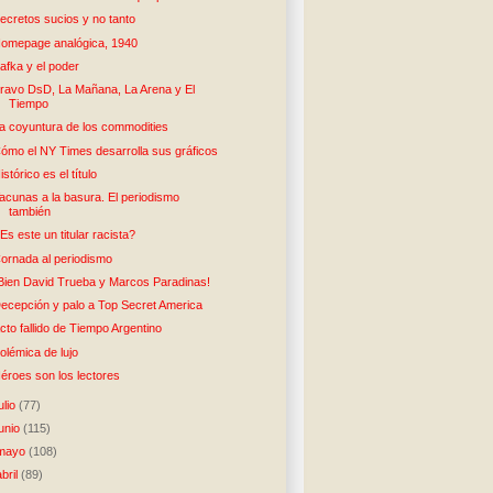
ecretos sucios y no tanto
omepage analógica, 1940
afka y el poder
ravo DsD, La Mañana, La Arena y El
Tiempo
a coyuntura de los commodities
ómo el NY Times desarrolla sus gráficos
istórico es el título
acunas a la basura. El periodismo
también
Es este un titular racista?
ornada al periodismo
Bien David Trueba y Marcos Paradinas!
ecepción y palo a Top Secret America
cto fallido de Tiempo Argentino
olémica de lujo
éroes son los lectores
julio
(77)
junio
(115)
mayo
(108)
abril
(89)