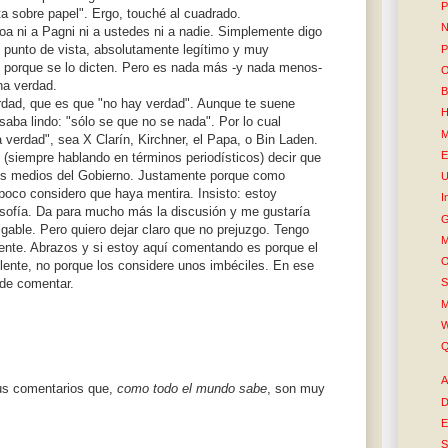
P
nta sobre papel". Ergo, touché al cuadrado.
N
Roa ni a Pagni ni a ustedes ni a nadie. Simplemente digo
 punto de vista, absolutamente legítimo y muy
P
o porque se lo dicten. Pero es nada más -y nada menos-
O
na verdad.
B
rdad, que es que "no hay verdad". Aunque te suene
H
nsaba lindo: "sólo se que no se nada". Por lo cual
M
 verdad", sea X Clarín, Kirchner, el Papa, o Bin Laden.
E
(siempre hablando en términos periodísticos) decir que
os medios del Gobierno. Justamente porque como
U
oco considero que haya mentira. Insisto: estoy
I
osofía. Da para mucho más la discusión y me gustaría
G
gable. Pero quiero dejar claro que no prejuzgo. Tengo
M
ente. Abrazos y si estoy aquí comentando es porque el
O
ente, no porque los considere unos imbéciles. En ese
 de comentar.
S
M
W
Q
A
tus comentarios que,
como todo el mundo sabe
, son muy
D
E
S