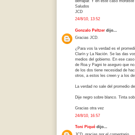
derrapar. Y en este caso mordiste
Saludos
JCD
24/8/10, 13:52
Gonzalo Peltzer
dijo...
Gracias JCD.
¿Para vos la verdad es el promedi
Clarín y La Nación. Se las das vos
medios del gobierno. En ese caso 
de Roa y Pagni te aseguro que no.
de los dos tiene necesidad de hace
otros, a estos les creen y a los de
La verdad no sale del promedio de l
Dije negro sobre blanco. Tinta sob
Gracias otra vez
24/8/10, 16:57
Toni Piqué
dijo...
JCD, gracias por el comentario.