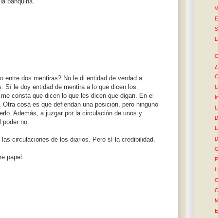
 la banquina.
V
E
S
L
C
¿
C
o entre dos mentiras? No le di entidad de verdad a
. Sí le doy entidad de mentira a lo que dicen los
L
me consta que dicen lo que les dicen que digan. En el
I
 Otra cosa es que defiendan una posición, pero ninguno
L
rlo. Además, a juzgar por la circulación de unos y
D
l poder no.
L
D
as circulaciones de los diarios. Pero sí la credibilidad.
O
re papel.
P
L
C
C
M
E