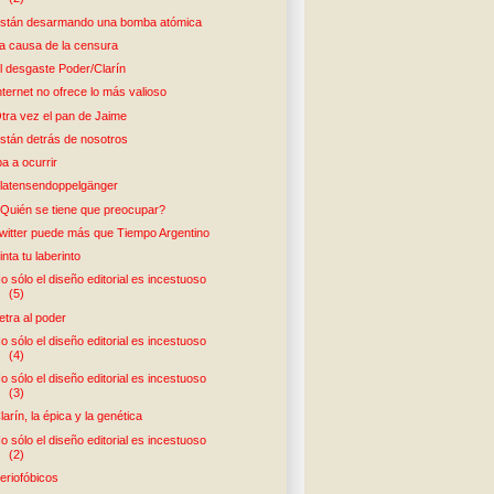
stán desarmando una bomba atómica
a causa de la censura
l desgaste Poder/Clarín
nternet no ofrece lo más valioso
tra vez el pan de Jaime
stán detrás de nosotros
ba a ocurrir
latensendoppelgänger
Quién se tiene que preocupar?
witter puede más que Tiempo Argentino
inta tu laberinto
o sólo el diseño editorial es incestuoso
(5)
etra al poder
o sólo el diseño editorial es incestuoso
(4)
o sólo el diseño editorial es incestuoso
(3)
larín, la épica y la genética
o sólo el diseño editorial es incestuoso
(2)
eriofóbicos