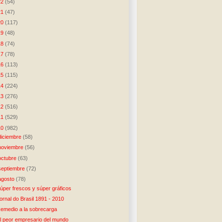
22
(54)
21
(47)
20
(117)
19
(48)
18
(74)
17
(78)
16
(113)
15
(115)
14
(224)
13
(276)
12
(516)
11
(529)
10
(982)
diciembre
(58)
noviembre
(56)
octubre
(63)
septiembre
(72)
agosto
(78)
úper frescos y súper gráficos
ornal do Brasil 1891 - 2010
emedio a la sobrecarga
l peor empresario del mundo