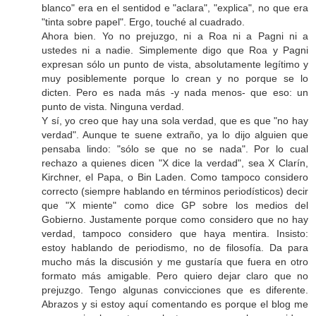
blanco" era en el sentidod e "aclara", "explica", no que era
"tinta sobre papel". Ergo, touché al cuadrado.
Ahora bien. Yo no prejuzgo, ni a Roa ni a Pagni ni a
ustedes ni a nadie. Simplemente digo que Roa y Pagni
expresan sólo un punto de vista, absolutamente legítimo y
muy posiblemente porque lo crean y no porque se lo
dicten. Pero es nada más -y nada menos- que eso: un
punto de vista. Ninguna verdad.
Y sí, yo creo que hay una sola verdad, que es que "no hay
verdad". Aunque te suene extraño, ya lo dijo alguien que
pensaba lindo: "sólo se que no se nada". Por lo cual
rechazo a quienes dicen "X dice la verdad", sea X Clarín,
Kirchner, el Papa, o Bin Laden. Como tampoco considero
correcto (siempre hablando en términos periodísticos) decir
que "X miente" como dice GP sobre los medios del
Gobierno. Justamente porque como considero que no hay
verdad, tampoco considero que haya mentira. Insisto:
estoy hablando de periodismo, no de filosofía. Da para
mucho más la discusión y me gustaría que fuera en otro
formato más amigable. Pero quiero dejar claro que no
prejuzgo. Tengo algunas convicciones que es diferente.
Abrazos y si estoy aquí comentando es porque el blog me