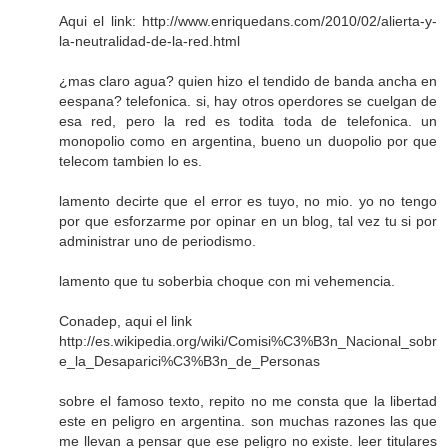
Aqui el link: http://www.enriquedans.com/2010/02/alierta-y-
la-neutralidad-de-la-red.html
¿mas claro agua? quien hizo el tendido de banda ancha en
eespana? telefonica. si, hay otros operdores se cuelgan de
esa red, pero la red es todita toda de telefonica. un
monopolio como en argentina, bueno un duopolio por que
telecom tambien lo es.
lamento decirte que el error es tuyo, no mio. yo no tengo
por que esforzarme por opinar en un blog, tal vez tu si por
administrar uno de periodismo.
lamento que tu soberbia choque con mi vehemencia.
Conadep, aqui el link
http://es.wikipedia.org/wiki/Comisi%C3%B3n_Nacional_sobr
e_la_Desaparici%C3%B3n_de_Personas
sobre el famoso texto, repito no me consta que la libertad
este en peligro en argentina. son muchas razones las que
me llevan a pensar que ese peligro no existe. leer titulares