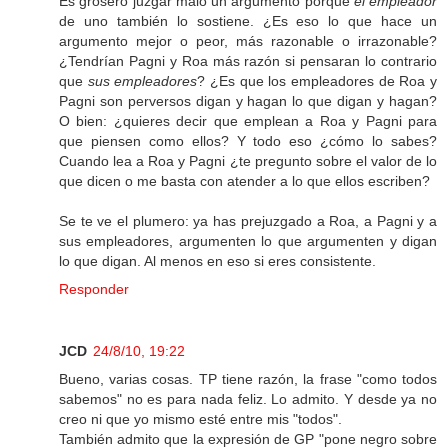
Es grosero juzgar malo un argumento porque
el empleador
de uno también lo sostiene. ¿Es eso lo que hace un
argumento mejor o peor, más razonable o irrazonable?
¿Tendrían Pagni y Roa más razón si pensaran lo contrario
que
sus empleadores
? ¿Es que los empleadores de Roa y
Pagni son perversos digan y hagan lo que digan y hagan?
O bien: ¿quieres decir que emplean a Roa y Pagni para
que piensen como ellos? Y todo eso ¿cómo lo sabes?
Cuando lea a Roa y Pagni ¿te pregunto sobre el valor de lo
que dicen o me basta con atender a lo que ellos escriben?
Se te ve el plumero: ya has prejuzgado a Roa, a Pagni y a
sus empleadores, argumenten lo que argumenten y digan
lo que digan. Al menos en eso si eres consistente.
Responder
JCD
24/8/10, 19:22
Bueno, varias cosas. TP tiene razón, la frase "como todos
sabemos" no es para nada feliz. Lo admito. Y desde ya no
creo ni que yo mismo esté entre mis "todos".
También admito que la expresión de GP "pone negro sobre